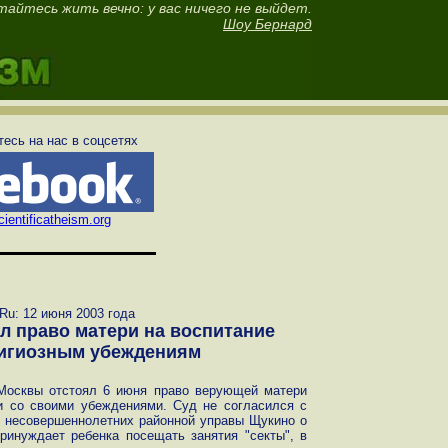
тайтесь жить вечно: у вас ничего не выйдет.
Шоу Бернард
есь на нас в соцсетях
ientificatheism.org
.Ru: 12 июня 2003 года
л право матери на воспитание
лигиозным убеждениям
Москвы отстоял 6 июня право верующей матери
и со своими убеждениями. Суд не согласился с
 несовершеннолетних районной управы Щукино о
ринуждает ребенка посещать занятия "секты", в