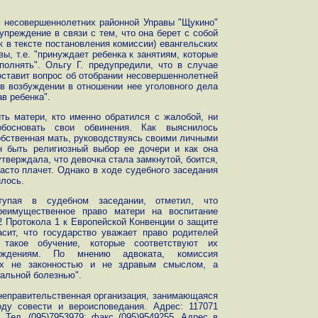
м несовершеннолетних районной Управы "Щукино"
преждение в связи с тем, что она берет с собой
ак в тексте постановления комиссии) евангельских
вы, т.е. "принуждает ребенка к занятиям, которые
полнять". Ольгу Г. предупредили, что в случае
оставит вопрос об отобрании несовершеннолетней
в возбуждении в отношении нее уголовного дела
в ребенка".
ь матери, кто именно обратился с жалобой, ни
босновать свои обвинения. Как выяснилось
обственная мать, руководствуясь своими личными
н быть религиозный выбор ее дочери и как она
тверждала, что девочка стала замкнутой, боится,
часто плачет. Однако в ходе судебного заседания
илось.
тупая в судебном заседании, отметил, что
реимущественное право матери на воспитание
.2 Протокола 1 к Европейской Конвенции о защите
сит, что государство уважает право родителей
 такое обучение, которые соответствуют их
ждениям. По мнению адвоката, комиссия
иях не законностью и не здравым смыслом, а
нальной болезнью".
 неправительственная организация, занимающаяся
ду совести и вероисповедания. Адрес: 117071
 Тел. (095)7953979; факс (095)9549255. Адрес в