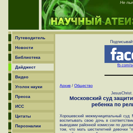
Не пы
Путеводитель
Подписывайт
Новости
Библиотека
fb.com/sc
Дайджест
Видео
Архив
/
Общество
Уголок науки
JesusChrist
Пресса
Московский суд защити
ребенка по ре
ИСС
Цитаты
Хорошевский межмуниципальный суд 
воспитывать свою дочь в соответстви
выводами районной комиссии по делам
Персоналии
том, что мать шестилетней девочки "п