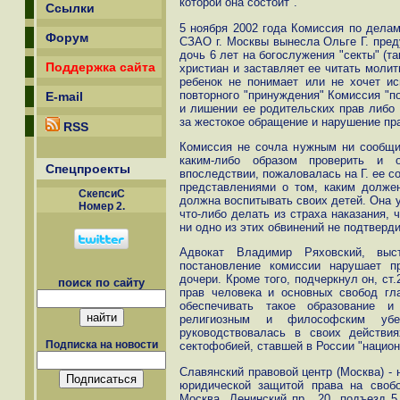
которой она состоит".
Ссылки
5 ноября 2002 года Комиссия по дела
Форум
СЗАО г. Москвы вынесла Ольге Г. преду
дочь 6 лет на богослужения "секты" (т
Поддержка сайта
христиан и заставляет ее читать молит
ребенок не понимает или не хочет ис
повторного "принуждения" Комиссия "п
E-mail
и лишении ее родительских прав либо 
за жестокое обращение и нарушение пра
RSS
Комиссия не сочла нужным ни сообщит
каким-либо образом проверить и о
Спецпроекты
впоследствии, пожаловалась на Г. ее с
представлениями о том, каким долже
СкепсиС
должна воспитывать своих детей. Она у
Номер 2.
что-либо делать из страха наказания, 
ни одно из этих обвинений не подтверд
Адвокат Владимир Ряховский, выс
постановление комиссии нарушает п
дочери. Кроме того, подчеркнул он, ст
поиск по сайту
прав человека и основных свобод гла
обеспечивать такое образование и
религиозным и философским убе
руководствовалась в своих действ
Подписка на новости
сектофобией, ставшей в России "нацио
Славянский правовой центр (Москва) -
юридической защитой права на свобо
Москва, Ленинский пр., 20, подъезд 5.