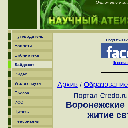
Отнимите у хри
Путеводитель
Подписывайт
Новости
Библиотека
fb.com/sc
Дайджест
Видео
Архив
/
Образование
Уголок науки
Пресса
Портал-Credo.ru
Воронежские 
ИСС
Цитаты
житие св
Персоналии