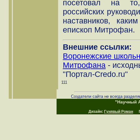
посетовал на то
российских руководи
наставников, каки
епископ Митрофан.
Внешние ссылки:
Воронежские школьни
Митрофана
- исходн
"Портал-Credo.ru"
111
Создатели сайта не всегда разделя
"Научный А
Дизайн:
Гунявый Роман
Пр