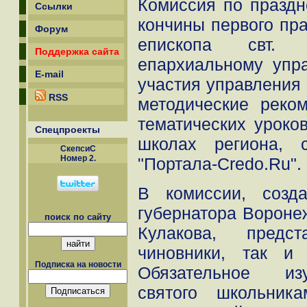
Комиссия по праздн
Ссылки
кончины первого пр
Форум
епископа свт. 
Поддержка сайта
епархиальному упр
E-mail
участия управления 
RSS
методические реко
тематических уроко
Спецпроекты
школах региона, 
СкепсиС
Номер 2.
"Портала-Credo.Ru".
В комиссии, созд
губернатора Вороне
поиск по сайту
Кулакова, предс
чиновники, так и 
Подписка на новости
Обязательное из
святого школьник