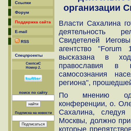
Ссылки
организации С
Форум
Власти Сахалина го
Поддержка сайта
деятельность рел
E-mail
Свидетелей Иегов
RSS
агентство "Forum
Спецпроекты
высказана в ход
СкепсиС
православия в в
Номер 2.
самосознания насе
региона", прошедше
поиск по сайту
По мнению одн
конференции, о. Оле
Сахалина, следуя
Подписка на новости
Москвы, должно при
которые препятство