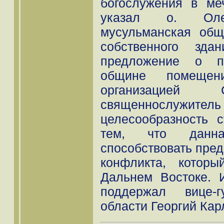
богослужения в ме
указал о. Оле
мусульманская об
собственного зда
предложение о пе
общине помещени
организацией 
священнослу
целесообразность 
тем, что данна
способствовать пре
конфликта, котор
Дальнем Востоке. 
поддержал вице-г
области Георгий Кар