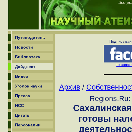
Все ре
Путеводитель
Подписывайт
Новости
Библиотека
fb.com/sc
Дайджест
Видео
Архив
/
Собственнос
Уголок науки
Пресса
Regions.Ru:
Сахалинская
ИСС
Цитаты
готовы нал
Персоналии
деятельнос