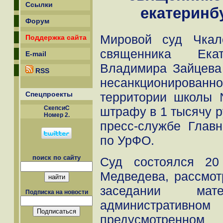
Ссылки
екатеринб
Форум
Мировой суд Чкал
Поддержка сайта
священника Екат
E-mail
Владимира Зайцева
RSS
несанкциониров
Спецпроекты
территории школы 
СкепсиС
штрафу в 1 тысячу 
Номер 2.
пресс-службе Глав
по УрФО.
поиск по сайту
Суд состоялся 20
Медведева, рассмот
заседании ма
Подписка на новости
административн
предусмотренно