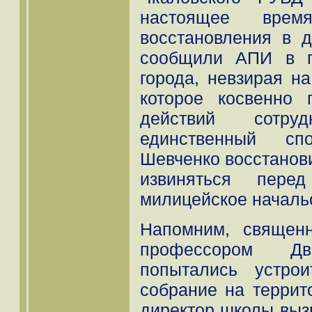
настоящее врем
восстановления в д
сообщили АПИ в г
города, невзирая н
которое косвенно 
действий сотру
единственный с
Шевченко восстанови
извиняться пере
милицейское начальс
Напомним, священ
профессором Д
попытались устрои
собрание на терри
директор школы вы