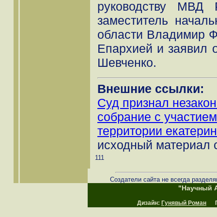
руководству МВД 
заместитель начал
области Владимир Ф
Епархией и заявил 
Шевченко.
Внешние ссылки:
Суд признал незако
собрание с участие
территории екатери
исходный материал 
111
Создатели сайта не всегда разделя
"Научный А
Дизайн:
Гунявый Роман
Пр