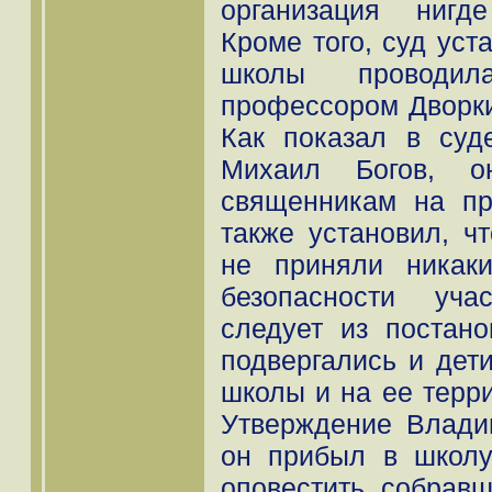
организация нигд
Кроме того, суд уст
школы проводи
профессором Дворки
Как показал в су
Михаил Богов, о
священникам на пр
также установил, ч
не приняли никак
безопасности уча
следует из постано
подвергались и дет
школы и на ее терри
Утверждение Влади
он прибыл в школу
оповестить собрав