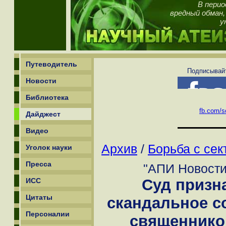
В перио
вредный обман
у
Путеводитель
Подписывайт
Новости
Библиотека
fb.com/sc
Дайджест
Видео
Архив
/
Борьба с сек
Уголок науки
Пресса
"АПИ Новости"
Суд призн
ИСС
Цитаты
скандальное с
Персоналии
священнико