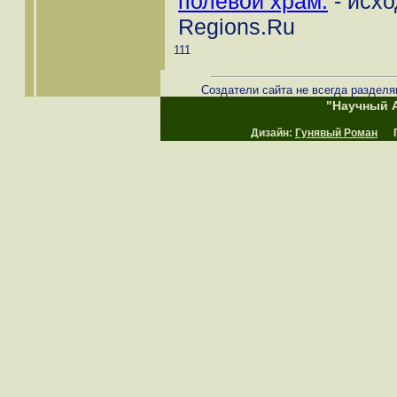
полевой храм.
- исхо
Regions.Ru
111
Создатели сайта не всегда разделя
"Научный А
Дизайн:
Гунявый Роман
Пр