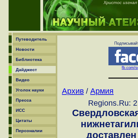
Христос изгнал
Путеводитель
Подписывайт
Новости
Библиотека
fb.com/sc
Дайджест
Видео
Архив
/
Армия
Уголок науки
Пресса
Regions.Ru: 2
Свердловская
ИСС
Цитаты
нижнетагил
Персоналии
доставлен