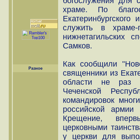
богослужения для 
храме. По благос
Екатеринбургского 
служить в храме-
нижнетагильских с
Самков.
Как сообщили "Нов
Разное
священники из Екат
области не раз 
Чеченской Респуб
командировок мног
российской армии
Крещение, вперв
церковными таинств
у церкви для выпо