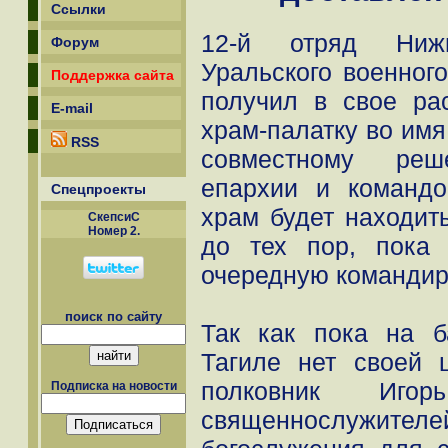
Ссылки
12-й отряд Нижне
Форум
Уральского военного
Поддержка сайта
получил в свое ра
E-mail
храм-палатку во имя
RSS
совместному реше
епархии и командо
Спецпроекты
храм будет находит
СкепсиС
Номер 2.
до тех пор, пока
очередную командир
поиск по сайту
Так как пока на 
Тагиле нет своей 
полковник Иго
Подписка на новости
священнослуж