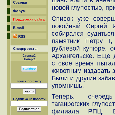
шанс войти в аннал
Ссылки
новой глупостью, пр
Форум
Список уже соверш
Поддержка сайта
покойный Сергей 
E-mail
собирался судиться
RSS
памятник Петру I
рублевой купюре, о
Спецпроекты
Архангельске. Еще 
СкепсиС
Номер 2.
с свое время пыта
животным издавать з
Были и другие забав
поиск по сайту
упомнишь.
Теперь, очеред
Подписка на новости
таганрогских глупос
филиала РПЦ. Бл