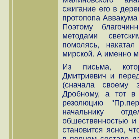
сжигание его в дер
протопопа Аввакума 
Поэтому благочин
методами светск
помолясь, накатал
мирской. А именно 
Из письма, кото
Дмитриевич и пере
(сначала своему 
Дробному, а тот в
резолюцию "Пр.пер
начальнику о
общественностью и
становится ясно, чт
в полном составе д