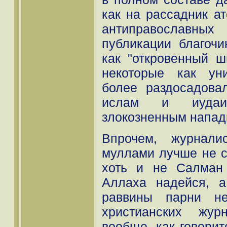
как на рассадник ат
антиправославных
публикации благоч
как "откровенный ш
некоторые как ун
более раздосадова
ислам и иудаи
злокозненным напад
Впрочем, журнали
муллами лучше не с
хоть и не Салман
Аллаха надейся, 
раввины парни не
христианских жур
вообще, как говорит