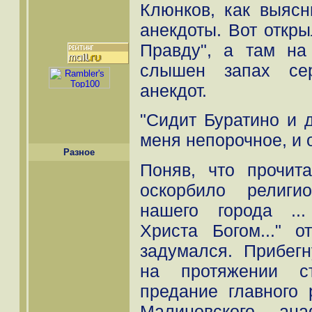
Клюнков, как выяс
анекдоты. Вот откры
Правду", а там н
слышен запах сер
анекдот.
"Сидит Буратино и д
меня непорочное, и о
Разное
Поняв, что прочит
оскорбило религи
нашего города ..
Христа Богом..." 
задумался. Прибег
на протяжении ст
предание главного 
Малиновского а