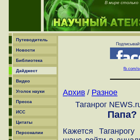
В мире столько
Путеводитель
Подписывайт
Новости
Библиотека
fb.com/sc
Дайджест
Видео
Архив
/
Разное
Уголок науки
Пресса
Таганрог NEWS.ru
Папа?
ИСС
Цитаты
Кажется Таганрогу
Персоналии