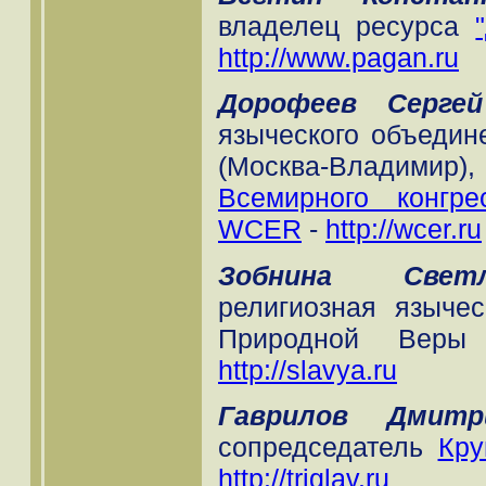
владелец ресурса
http://www.pagan.ru
Дорофеев Сергей
языческого объедин
(Москва-Владимир
Всемирного конгре
WCER
-
http://wcer.ru
Зобнина Светла
религиозная языче
Природной Веры 
http://slavya.ru
Гаврилов Дмитри
сопредседатель
Кру
http://triglav.ru