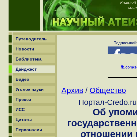
Каждый 
сос
Путеводитель
Подписывайт
Новости
Библиотека
fb.com/sc
Дайджест
Видео
Архив
/
Общество
Уголок науки
Пресса
Портал-Credo.ru
Об упоми
ИСС
Цитаты
государственн
Персоналии
отношении 