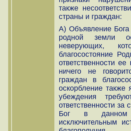
также несоответств
страны и граждан:
А) Объявление Бога
родной земли ос
неверующих, ко
благосостояние Род
ответственности ее
ничего не говори
граждан в благосо
оскорбление также я
убеждения требую
ответственности за 
Бог в данном к
исключительным ис
благополучия.