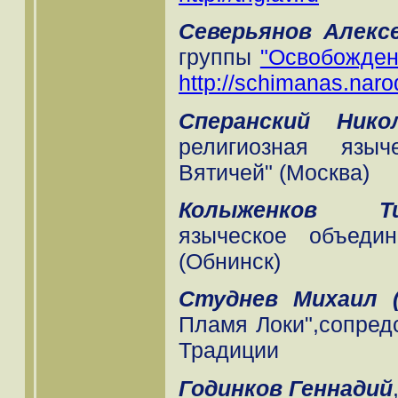
Северьянов Алекс
группы
"Освобожден
http://schimanas.naro
Сперанский Нико
религиозная языч
Вятичей" (Москва)
Колыженков Ти
языческое объеди
(Обнинск)
Студнев Михаил (
Пламя Локи",сопред
Традиции
Годинков Геннадий