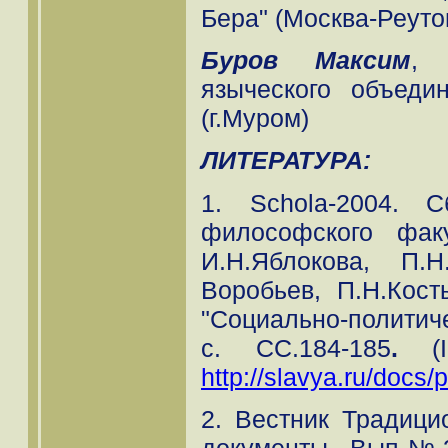
Бера" (Москва-Реуто
Буров Максим
, 
языческого объеди
(г.Муром)
ЛИТЕРАТУРА:
1. Schola-2004. 
философского фак
И.Н.Яблокова, П.Н
Воробьев, П.Н.Кост
"Социально-политиче
с. СС.184-185
.
(
http://slavya.ru/docs/p
2. Вестник Традици
документы. Вып№3 