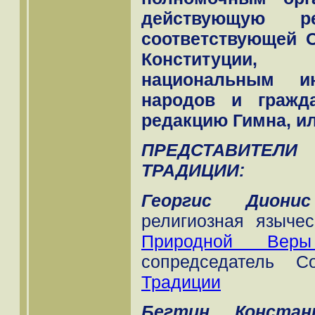
действующую 
соответствующей 
Конституции,
национальным и
народов и гражда
редакцию Гимна, и
ПРЕДСТАВИТЕЛ
ТРАДИЦИИ:
Георгис Диони
религиозная языче
Природной Веры
сопредседатель 
Традиции
Бегтин Констан