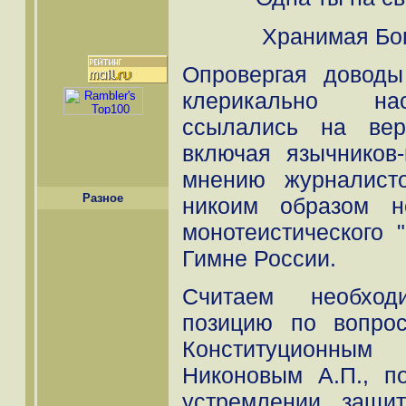
Хранимая Бог
Опровергая доводы
клерикально на
ссылались на вер
включая язычников-
мнению журналисто
Разное
никоим образом н
монотеистического 
Гимне России.
Считаем необхо
позицию по вопрос
Конституционны
Никоновым А.П., п
устремлении защи