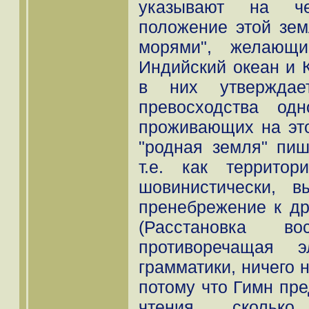
указывают на чет
положение этой зем
морями", желающи
Индийский океан и 
в них утверждает
превосходства од
проживающих на это
"родная земля" пиш
т.е. как территор
шовинистически, в
пренебрежение к др
(Расстановка вос
противоречащая э
грамматики, ничего н
потому что Гимн пре
чтения, сколько