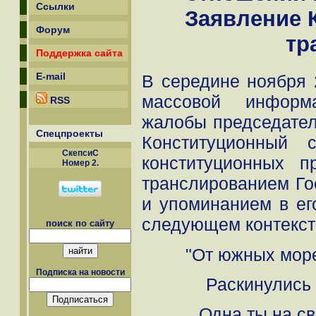
Ссылки
Заявление 
Форум
тр
Поддержка сайта
E-mail
В середине ноября 
массовой информ
RSS
жалобы председател
Спецпроекты
Конституционный
СкепсиС
конституционных 
Номер 2.
транслированием Го
и упоминанием в его
следующем контекст
поиск по сайту
"От южных море
Подписка на новости
Раскинулись 
Одна ты на св