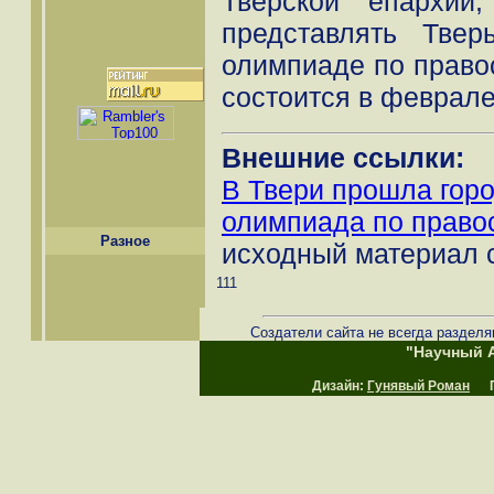
Тверской епархии
представлять Тве
олимпиаде по правос
состоится в феврале
Внешние ссылки:
В Твери прошла гор
олимпиада по право
Разное
исходный материал 
111
Создатели сайта не всегда разделя
"Научный А
Дизайн:
Гунявый Роман
Пр