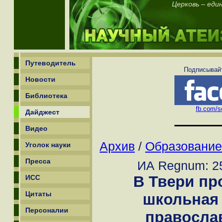
Церковь – еди
Путеводитель
Подписывайт
Новости
Библиотека
fb.com/sc
Дайджест
Видео
Архив
/
Образование
Уголок науки
Пресса
ИА Regnum: 25
В Твери пр
ИСС
Цитаты
школьная
Персоналии
правосла