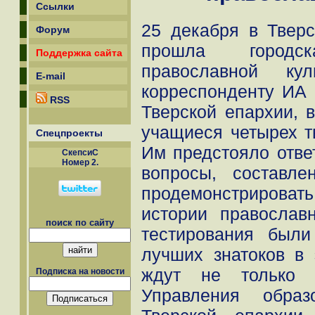
Ссылки
25 декабря в Твер
Форум
прошла город
Поддержка сайта
православной ку
E-mail
корреспонденту ИА
RSS
Тверской епархии, 
учащиеся четырех т
Спецпроекты
Им предстояло отве
СкепсиС
Номер 2.
вопросы, составл
продемонстрировать
истории православ
поиск по сайту
тестирования был
лучших знатоков в 
ждут не только Г
Подписка на новости
Управления обра