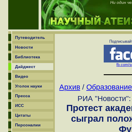
Ни один ч
Путеводитель
Подписывайт
Новости
Библиотека
fb.com/sc
Дайджест
Видео
Архив
/
Образование
Уголок науки
Пресса
РИА "Новости": 
Протест акад
ИСС
Цитаты
сыграл поло
Персоналии
Фу