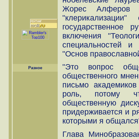
Жорес Алферов 
"клерикализации"
государственное р
включения "Теолог
специальностей и
"Основ православной
"Это вопрос обще
Разное
общественного мнени
письмо академиков
роль, потому ч
общественную диск
придерживается и р
которыми я общался"
Глава Минобразова