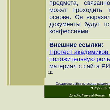
предмета, связанн
может проходить 
основе. Он вырази
документы будут п
конфессиями.
Внешние ссылки:
Протест академиков
положительную роль
материал с сайта РИ
111
Создатели сайта не всегда разделя
"Научный А
Дизайн:
Гунявый Роман
Пр