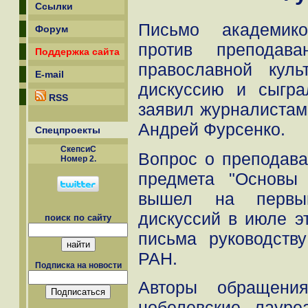
Ссылки
Письмо академик
Форум
против преподав
Поддержка сайта
православной кул
E-mail
дискуссию и сыгра
RSS
заявил журналистам
Андрей Фурсенко.
Спецпроекты
СкепсиС
Вопрос о преподава
Номер 2.
предмета "Основы 
вышел на первы
дискуссий в июле эт
поиск по сайту
письма руководств
РАН.
Подписка на новости
Авторы обращени
нобелевские лауре