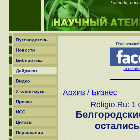
Господи, нис
Путеводитель
Подписывайт
Новости
Библиотека
fb.com/sc
Дайджест
Видео
Архив
/
Бизнес
Уголок науки
Пресса
Religio.Ru: 1
Белгородски
ИСС
Цитаты
остались
Персоналии