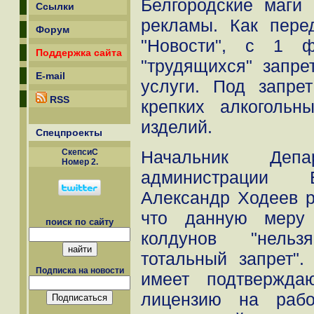
Белгородские маги
Ссылки
рекламы. Как пере
Форум
"Новости", с 1 ф
Поддержка сайта
"трудящихся" запре
E-mail
услуги. Под запре
RSS
крепких алкогольн
изделий.
Спецпроекты
Начальник Де
СкепсиС
Номер 2.
администрации Б
Александр Ходеев р
что данную меру
поиск по сайту
колдунов "нельз
тотальный запрет".
Подписка на новости
имеет подтвержда
лицензию на рабо