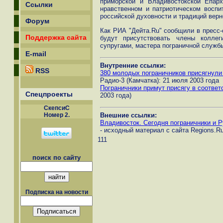
приморской и Владивостокской Епар
Ссылки
нравственном и патриотическом воспи
российской духовности и традиций верн
Форум
Как РИА "Дейта.Ru" сообщили в пресс
Поддержка сайта
будут присутствовать члены колле
супругами, мастера пограничной служб
E-mail
Внутренние ссылки:
RSS
380 молодых пограничников присягнули
Радио-3 (Камчатка): 21 июля 2003 года
Пограничники примут присягу в соотве
Спецпроекты
2003 года)
СкепсиС
Внешние ссылки:
Номер 2.
Владивосток. Сегодня пограничники и Р
- исходный материал с сайта Regions.R
111
поиск по сайту
Подписка на новости