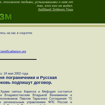
е, описанное людьми, услышавшими о нем от
тех, кто его не видел.
Хаббард Элберт Грин
есь на нас в соцсетях
ientificatheism.org
u: 24 мая 2002 года
ня пограничники и Русская
ковь подпишут договор.
в Храме святых Кирилла и Мефодия состоится
 и Владивостокским Владыкой Вениамином и
полковников Павлом Тарасенко Соглашения "О
им региональным управлением ФПС России и