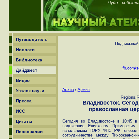
Чудо - событи
Путеводитель
Подписывайт
Новости
Библиотека
fb.com/sc
Дайджест
Видео
Архив
/
Армия
Уголок науки
Regions.R
Пресса
Владивосток. Сегод
православная цер
ИСС
Цитаты
Сегодня во Владивостоке в 10:45 
подписание Епископом Приморским
начальником ТОРУ ФПС РФ генерал-
Персоналии
сотрудничестве между Тихоокеанск