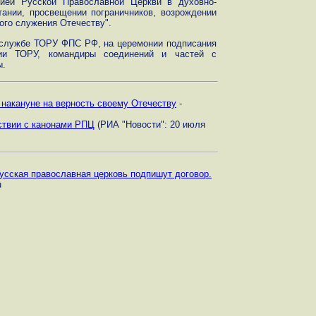
хией Русской Православной Церкви в духовно-
тании, просвещении пограничников, возрождении
ого служения Отечеству".
-службе ТОРУ ФПС РФ, на церемонии подписания
гии ТОРУ, командиры соединений и частей с
ы.
 накануне на верность своему Отечеству
-
тствии с канонами РПЦ
(РИА "Новости": 20 июля
усская православная церковь подпишут договор.
u