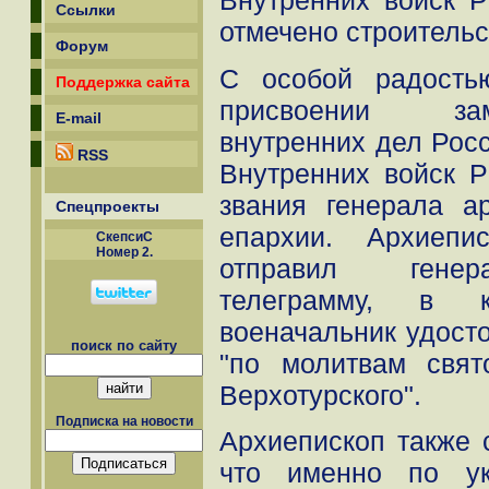
Внутренних войск 
Ссылки
отмечено строитель
Форум
С особой радость
Поддержка сайта
присвоении за
E-mail
внутренних дел Рос
RSS
Внутренних войск 
звания генерала а
Спецпроекты
епархии. Архиепи
СкепсиС
Номер 2.
отправил генер
телеграмму, в к
военачальник удосто
поиск по сайту
"по молитвам свят
Верхотурского".
Подписка на новости
Архиепископ также 
что именно по ук