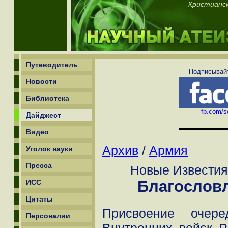
Христианск
Путеводитель
Подписывайт
Новости
Библиотека
fb.com/sc
Дайджест
Видео
Архив
/
Армия
Уголок науки
Пресса
Новые Известия:
Благослов
ИСС
Цитаты
Присвоение очере
Персоналии