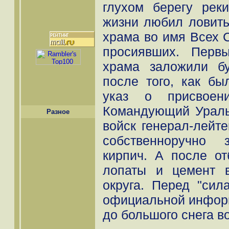
глухом берегу рек
жизни любил ловить
храма во имя Всех 
просиявших. Перв
храма заложили б
после того, как бы
указ о присвоени
Командующий Ураль
Разное
войск генерал-лейт
собственноручно 
кирпич. А после от
лопаты и цемент 
округа. Перед "сил
официальной информ
до большого снега в