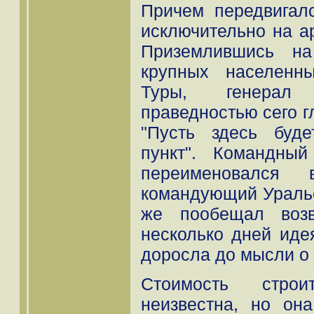
Причем передвигал
исключительно на а
Приземлившись н
крупных населенн
Туры, генерал 
праведностью сего гл
"Пусть здесь буд
пункт". Командны
переименовался 
командующий Уральс
же пообещал возв
несколько дней иде
доросла до мысли о
Стоимость стро
неизвестна, но он