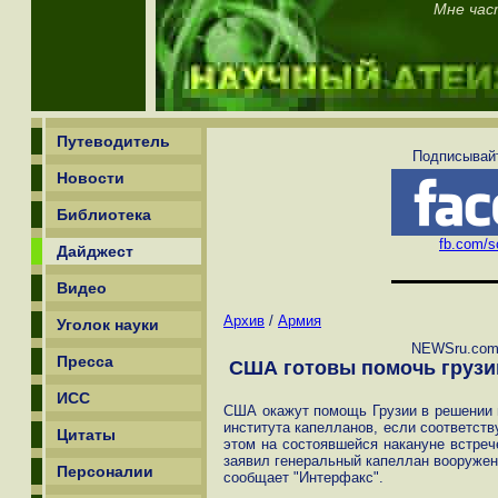
Мне час
Путеводитель
Подписывайт
Новости
Библиотека
fb.com/sc
Дайджест
Видео
Архив
/
Армия
Уголок науки
NEWSru.com:
Пресса
США готовы помочь грузин
ИСС
США окажут помощь Грузии в решении 
института капелланов, если соответст
Цитаты
этом на состоявшейся накануне встреч
заявил генеральный капеллан вооруже
Персоналии
сообщает "Интерфакс".