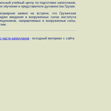
льный учебный центр по подготовке капелланов,
я обучения и представители духовенства Грузии.
атриархии заявил на встрече, что Грузинская
идею введения в вооруженных силах института
вященников, направляемых в вооруженные силы,
узии.
о части капелланов
- исходный материал с сайта