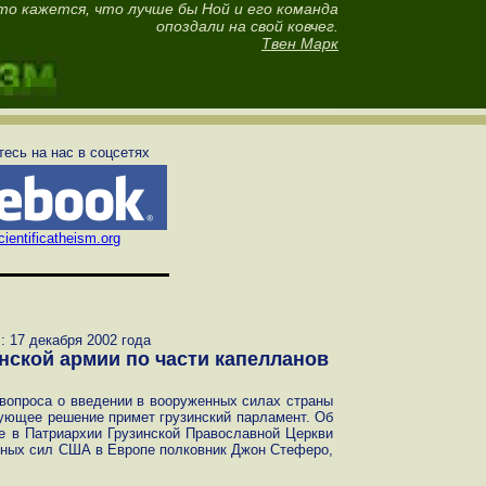
то кажется, что лучше бы Ной и его команда
опоздали на свой ковчег.
Твен Марк
есь на нас в соцсетях
ientificatheism.org
 17 декабря 2002 года
ской армии по части капелланов
вопроса о введении в вооруженных силах страны
вующее решение примет грузинский парламент. Об
е в Патриархии Грузинской Православной Церкви
нных сил США в Европе полковник Джон Стеферо,