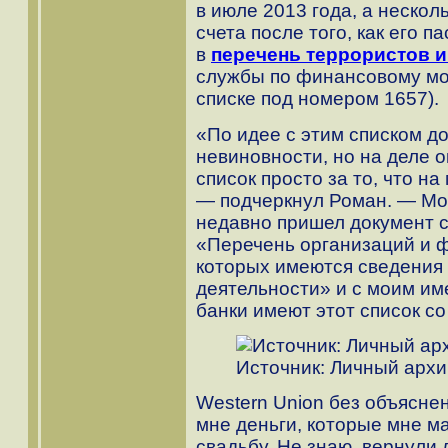
в июле 2013 года, а нескол
счета после того, как его 
в
перечень террористов и
службы по финансовому мо
списке под номером 1657).
«По идее с этим списком д
невиновности, но на деле ок
список просто за то, что на
— подчеркнул Роман. — Моя
недавно пришел документ с
«Перечень организаций и ф
которых имеются сведения 
деятельности» и с моим им
банки имеют этот список со
Источник: Личный архи
Western Union без объясне
мне деньги, которые мне ма
свадьбу. Не знаю, вернули 