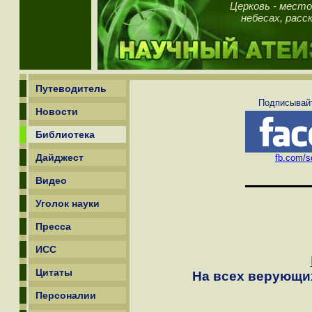
Церковь - место
небесах, рас
Путеводитель
Подписывайт
Новости
Библиотека
Дайджест
fb.com/sc
Видео
Уголок науки
Пресса
ИСС
Цитаты
На всех верующих
Персоналии