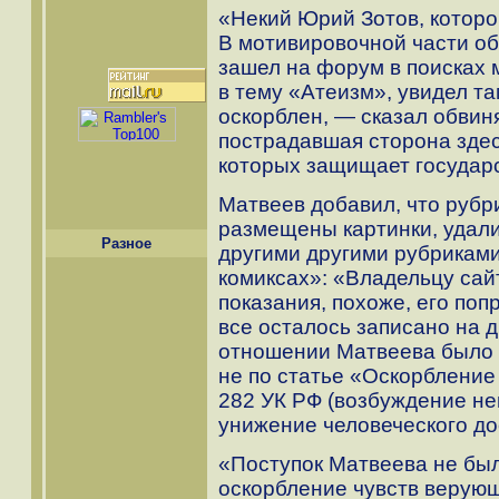
«Некий Юрий Зотов, которог
В мотивировочной части об
зашел на форум в поисках 
в тему «Атеизм», увидел т
оскорблен, — сказал обвин
пострадавшая сторона здес
которых защищает государ
Матвеев добавил, что рубр
размещены картинки, удали
Разное
другими другими рубрикам
комиксах»: «Владельцу сай
показания, похоже, его поп
все осталось записано на д
отношении Матвеева было 
не по статье «Оскорбление ч
282 УК РФ (возбуждение не
унижение человеческого до
«Поступок Матвеева не бы
оскорбление чувств верующ