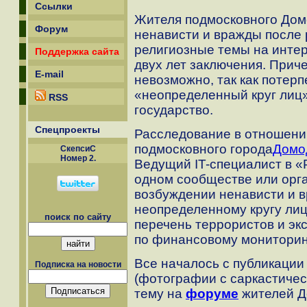
Ссылки
Жителя подмосковного Дом
Форум
ненависти и вражды после
религиозные темы на интер
Поддержка сайта
двух лет заключения. Прич
E-mail
невозможно, так как потер
«неопределенный круг лиц»
RSS
государство.
Спецпроекты
Расследование в отношени
подмосковного города
Домо
СкепсиС
Номер 2.
Ведущий IT-специалист в «
одном сообществе или орга
возбуждении ненависти и 
неопределенному кругу лиц.
поиск по сайту
перечень террористов и э
по финансовому мониторин
Все началось с публикации
Подписка на новости
(фотографии с саркастичес
тему на
форуме
жителей До