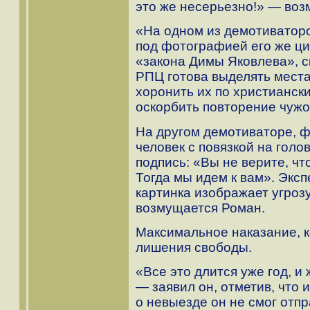
это же несерьезно!» — воз
«На одном из демотиваторо
под фотографией его же ци
«закона Димы Яковлева», ск
РПЦ готова выделять места
хоронить их по христиански
оскорбить повторение чуж
На другом демотиваторе, 
человек с повязкой на голо
подпись: «Вы не верите, ч
Тогда мы идем к вам». Эксп
картинка изображает угроз
возмущается Роман.
Максимальное наказание, к
лишения свободы.
«Все это длится уже год, и
— заявил он, отметив, что 
о невыезде он не смог отп