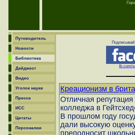
Гор
Путеводитель
Подписывайт
Новости
Библиотека
fb.com/sc
Дайджест
Видео
Креационизм в брит
Уголок науки
Отличная репутация 
Пресса
колледжа в Гейтсхед
ИСС
В прошлом году гос
Цитаты
дали высокую оценк
Персоналии
преподносит школьн