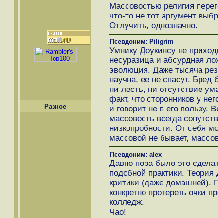
Массовостью религия перег
что-то не тот аргумент выб
Отлучить, однозначно.
Псевдоним: Piligrim
Умнику Доукинсу не приходи
несуразица и абсурдная лож
эволюция. Даже тысяча рез
научна, ее не спасут. Бред 
ни лесть, ни отсутствие ума
факт, что сторонников у не
Разное
и говорит не в его пользу. 
массовость всегда сопутств
низкопробности. От себя мо
массовой не бывает, массо
Псевдоним: alex
Давно пора было это сделат
подобной практики. Теори
критики (даже домашней). 
конкретно протереть очки 
колледж.
Чао!