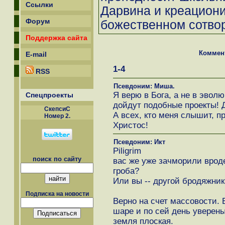
Ссылки
Дарвина и креациони
Форум
божественном сотво
Поддержка сайта
Коммен
E-mail
1-4
RSS
Псевдоним: Миша.
Я верю в Бога, а не в эвол
Спецпроекты
дойдут подобные проекты! 
СкепсиС
А всех, кто меня слышит, п
Номер 2.
Христос!
Псевдоним: Икт
Piligrim
поиск по сайту
вас же уже зачморили вроде
гроба?
Или вы -- другой бродяжник
Подписка на новости
Верно на счет массовости.
шаре и по сей день уверены
земля плоская.