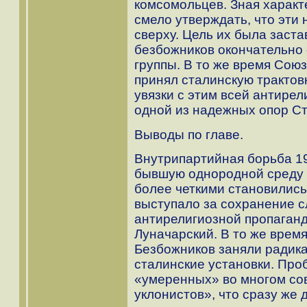
комсомольцев. Зная характ
смело утверждать, что эти
сверху. Цель их была заста
безбожников окончательно 
группы. В то же время Со
принял сталинскую трактов
увязки с этим всей антире
одной из надежных опор С
Выводы по главе.
Внутрипартийная борьба 192
бывшую однородной среду 
более четкими становились
выступало за сохранение 
антирелигиозной пропаганды
Луначарский. В то же врем
Безбожников заняли радика
сталинские установки. Про
«умеренных» во многом со
уклонистов», что сразу же 