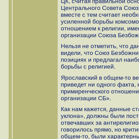
ЦК, считая правильной ос
Центрального Совета Союза
вместе с тем считает нео
усиленной борьбы комсомо
отношением к религии, име
организации Союза Безбожн
Нельзя не отметить, что д
видели, что Союз Безбожни
позициях и предлагал наи
борьбы с религией.
Ярославский в общем-то ве
приведет ни одного факта, 
примиренческого отношения
организации СБ».
Как нам кажется, данные с
уклона», должны были пост
отвечавших за антирелигио
говорилось прямо, но крит
общем-то, были характерны