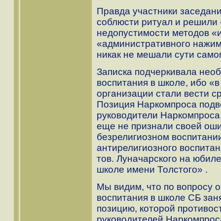
Правда участники заседан
соблюсти ритуал и решили 
недопустимости методов «и
«административного нажим
никак не мешали сути само
Записка подчеркивала нео
воспитания в школе, ибо «
организации стали вести с
Позиция Наркомпроса подве
руководители Наркомпроса, 
еще не признали своей оши
безрелигиозном воспитани
антирелигиозного воспитан
тов. Луначарского на юбил
школе имени Толстого» .
Мы видим, что по вопросу 
воспитания в школе СБ за
позицию, которой противос
руководителей Наркомпроса