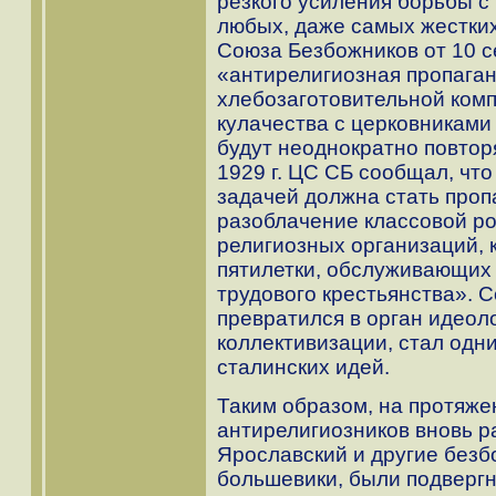
резкого усиления борьбы с
любых, даже самых жестки
Союза Безбожников от 10 с
«антирелигиозная пропаган
хлебозаготовительной ком
кулачества с церковниками
будут неоднократно повтор
1929 г. ЦС СБ сообщал, чт
задачей должна стать проп
разоблачение классовой ро
религиозных организаций, 
пятилетки, обслуживающих 
трудового крестьянства».
превратился в орган идеол
коллективизации, стал одн
сталинских идей.
Таким образом, на протяжен
антирелигиозников вновь р
Ярославский и другие безб
большевики, были подвергн