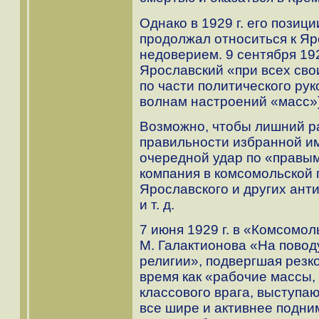
Однако в 1929 г. его позиц
продолжал относиться к Я
недоверием. 9 сентября 192
Ярославский «при всех св
по части политического рук
волнам настроений «масс»
Возможно, чтобы лишний ра
правильности избранной им
очередной удар по «правым
компания в комсомольской 
Ярославского и других ант
и т. д.
7 июня 1929 г. в «Комсомол
М. Галактионова «На повод
религии», подвергшая резк
время как «рабочие массы,
классового врага, выступа
все шире и активнее подним