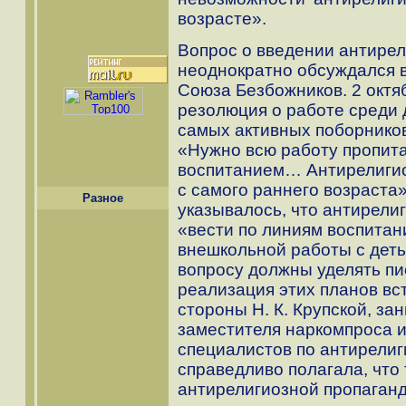
возрасте».
Вопрос о введении антирел
неоднократно обсуждался 
Союза Безбожников. 2 октя
резолюция о работе среди 
самых активных поборников 
«Нужно всю работу пропит
воспитанием… Антирелигио
с самого раннего возраста
Разное
указывалось, что антирели
«вести по линиям воспитан
внешкольной работы с дет
вопросу должны уделять п
реализация этих планов вс
стороны Н. К. Крупской, за
заместителя наркомпроса и
специалистов по антирелиг
справедливо полагала, что
антирелигиозной пропаган