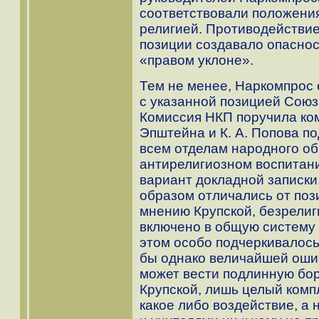
соответствовали положени
религией. Противодействие
позиции создавало опаснос
«правом уклоне».
Тем не менее, Наркомпрос е
с указанной позицией Союза
Комиссия НКП поручила коми
Эпштейна и К. А. Попова п
всем отделам народного об
антирелигиозном воспитани
вариант докладной записки
образом отличались от поз
мнению Крупской, безрели
включено в общую систему 
этом особо подчеркивалос
бы однако величайшей ошиб
может вести подлинную бор
Крупской, лишь целый комп
какое либо воздействие, а