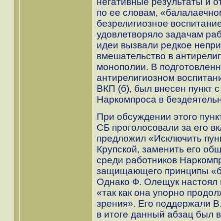
негативные результаты и о
по ее словам, «балалаечн
безрелигиозное воспитание
удовлетворяло задачам раб
идеи вызвали редкое непри
вмешательство в антирели
монополии. В подготовленн
антирелигиозном воспитани
ВКП (б), был внесен пункт 
Наркомпроса в бездеятельн
При обсуждении этого пунк
СБ проголосовали за его в
предложил «Исключить пунк
Крупской, заменить его об
среди работников Наркомпр
защищающего принципы «б
Однако Ф. Олещук настоял 
«так как она упорно продол
зрения». Его поддержали В.
в итоге данный абзац был 