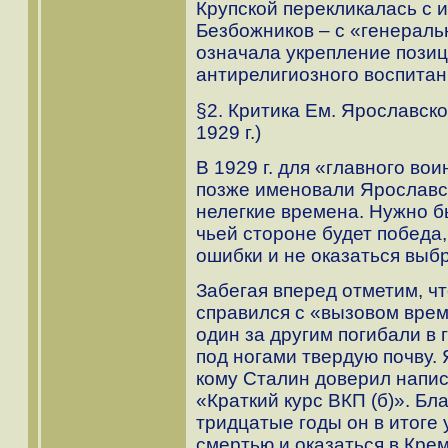
Крупской перекликалась с 
Безбожников – с «генераль
означала укрепление позиц
антирелигиозного воспитан
§2. Критика Ем. Ярославско
1929 г.)
В 1929 г. для «главного во
позже именовали Ярославс
нелегкие времена. Нужно б
чьей стороне будет победа,
ошибки и не оказаться выб
Забегая вперед отметим, ч
справился с «вызовом врем
один за другим погибали в 
под ногами твердую почву. 
кому Сталин доверил напис
«Краткий курс ВКП (б)». Б
тридцатые годы он в итоге
смертью и оказаться в Кре