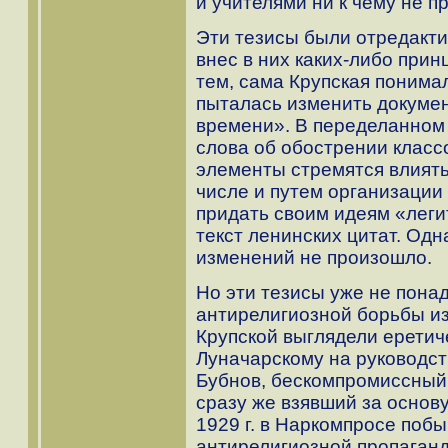
и учителями ни к чему не п
Эти тезисы были отредакти
внес в них каких-либо при
тем, сама Крупская понима
пыталась изменить докумен
времени». В переделанном
слова об обострении клас
элементы стремятся влиять
числе и путем организации
придать своим идеям «леги
текст ленинских цитат. Од
изменений не произошло.
Но эти тезисы уже не пона
антирелигиозной борьбы из
Крупской выглядели еретиче
Луначарскому на руководст
Бубнов, бескомпромиссный 
сразу же взявший за основ
1929 г. в Наркомпросе побы
антирелигиозной пропаганд