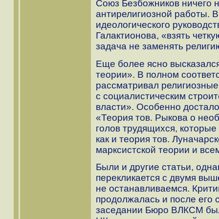
Союз Безбожников ничего н
антирелигиозной работы. В
идеологического руководст
Галактионова, «взять четк
задача не заменять религию
Еще более ясно высказался
теории». В полном соответ
рассматривал религиозные
с социалистическим строит
власти». Особенно достало
«Теория тов. Рыкова о нео
голов трудящихся, которые
как и теория тов. Луначарс
марксистской теории и все
Были и другие статьи, одн
перекликается с двумя выш
не останавливаемся. Крит
продолжалась и после его съ
заседании Бюро ВЛКСМ был