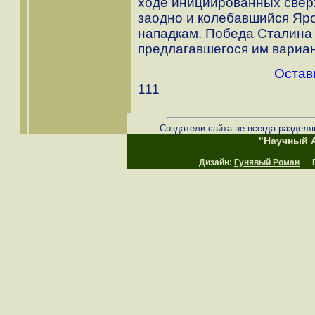
ходе инициированных свер
заодно и колебавшийся Яро
нападкам. Победа Сталина
предлагавшегося им вариан
Остав
111
Создатели сайта не всегда разделя
"Научный А
Дизайн:
Гунявый Роман
Пр