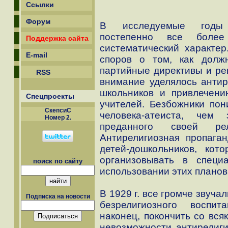
Ссылки
Форум
В исследуемые годы а
постепенно все более
Поддержка сайта
систематический характер
E-mail
споров о том, как долж
партийные директивы и р
RSS
внимание уделялось антир
школьников и привлечени
Спецпроекты
учителей. Безбожники по
СкепсиС
человека-атеиста, чем 
Номер 2.
преданного своей ре
Антирелигиозная пропага
детей-дошкольников, кот
организовывать в специ
поиск по сайту
использовании этих планов
В 1929 г. все громче звуч
Подписка на новости
безрелигиозного воспит
наконец, покончить со вся
невозможности антирелиги