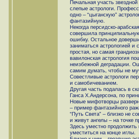
Печальная участь звездной
слепые астрологи. Профес
одно – “цыганскую” астроло
фантазийную.
Некогда персидско-арабская
совершила принципиальную,
ошибку. Остальное доверши
заниматься астрологией и 
простая, но самая грандиоз
вавилонская астрология по
неизбежной деградации. Ош
самим думать, чтобы не муч
Совестливые астрологи пе
и самобичеванием.
Другая часть подалась в ск
Ганса Х.Андерсона, по прин
Новые мифотворцы разверну
– пример фантазийного ража
“Путь Света” – близко не с
и живут ангелы – на точке 
Здесь уместно продолжить 
уместиться на конце иглы.
Близко к ним – грезящие ас