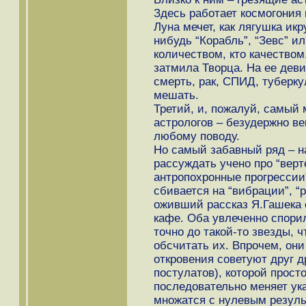
Здесь работает космогония 
Луна мечет, как лягушка икр
нибудь “Корабль”, “Зевс” ил
количеством, кто качеством
затмила Творца. На ее деви
смерть, рак, СПИД, туберку
мешать.
Третий, и, пожалуй, самый
астрологов – безудержно ве
любому поводу.
Но самый забавный ряд – н
рассуждать учено про “верт
антропохронные прогрессии”
сбивается на “вибрации”, “
оживший рассказ Я.Гашека 
кафе. Оба увлеченно спорил
точно до такой-то звезды, 
обсчитать их. Впрочем, они
откровения советуют друг д
постулатов), которой просто
последовательно меняет ук
множатся с нулевым результ