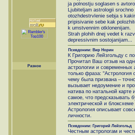
ja polnostju soglasen s avtoro
Ljubiteljam astrologii srochno
otozhdestrvlenie sebja s kak
pripisivanie sebe kak polozhit
k umstvennim otklonenijam.
Strah plohih dnej vedet k razvit
depressivnim sostojanijam...
Псевдоним: Вир Норин
К Григорию Лейзгольду с по
Прочитал Ваш отзыв на одн
Разное
астрологии и современных 
только фраза: "Астрология с
чему была призвана – точно
вызывает недоумение и про
натива по натальной карте 
самое, что предсказывать б
электрической и блоксхеме 
Астрология описывает совс
личности.
Псевдоним: Григорий Лейзгольд
Честным астрологам и чест