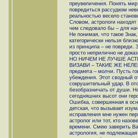
преувеличения. Понять мир 
повредиться рассудком нев
реальностью весело станов
Словом, астрологи находят с
чем следовало бы – для на
Не понимая, что такое Знак
категорически нельзя близк
из принципа – не повреди. 
просто неприлично не доказ
НО НИЧЕМ НЕ ЛУЧШЕ АС
ВИЗАВИ – ТАКИЕ ЖЕ НЕЛЕ
предмета – молчи. Пусть гов
убеждения. Этот сводный о
сокрушительный удар. В от
безобразничать от души. Н
сегодняшних высот они геро
Ошибка, совершенная в осн
детская, что вызывает изу
исправления мне нужен пер
астролог или тот, кто назо
времени. Смею заверить Ва
астрология, не подлежащая