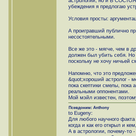
астрологии, но и В СОСТО
убеждения я предлогаю уст
Условия просты: аргументац
А проигравший публично пр
несостоятельными.
Все же это - мягче, чем в 
должен был убить себя. Но 
поскольку не хочу ничьей см
Напомню, что это предложе
&quot;хороший астролог - м
пока скептики смелы, пока 
реальными оппонентами.
Мой мэйл известен, поэтому
Псевдоним: Anthony
to Eugeny:
Для любого научного факта 
когда и как его открыл и ке
А в астрологии, почему-то 