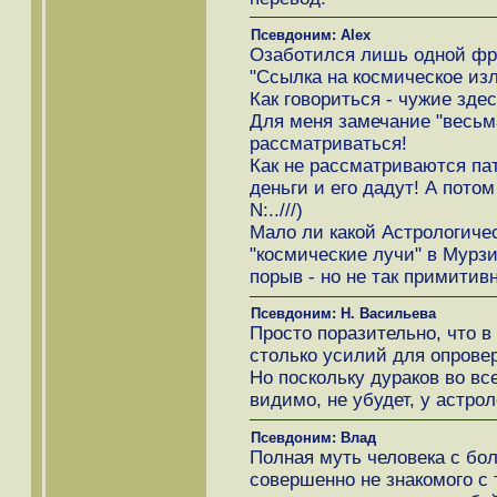
Псевдоним: Alex
Озаботился лишь одной фр
"Ссылка на космическое изл
Как говориться - чужие здес
Для меня замечание "весьма
рассматриваться!
Как не рассматриваются пат
деньги и его дадут! А пото
N:..///)
Мало ли какой Астрологиче
"космические лучи" в Мурзил
порыв - но не так примитивн
Псевдоним: Н. Васильева
Просто поразительно, что в
столько усилий для опрове
Но поскольку дураков во вс
видимо, не убудет, у астро
Псевдоним: Влад
Полная муть человека с бо
совершенно не знакомого с т