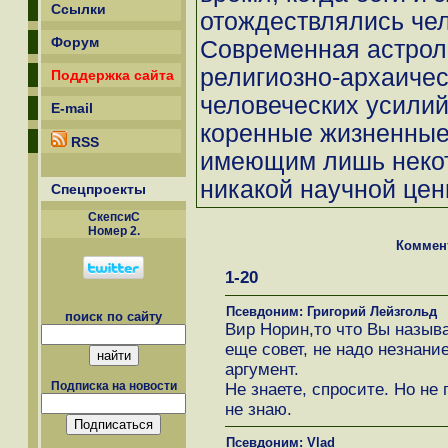
Ссылки
отождествлялись че
Форум
Современная астрол
религиозно-архаиче
Поддержка сайта
человеческих усили
E-mail
коренные жизненные
RSS
имеющим лишь некот
никакой научной цен
Спецпроекты
СкепсиС
Номер 2.
Коммен
1-20
Псевдоним: Григорий Лейзгольд
поиск по сайту
Вир Норин,то что Вы называ
еще совет, не надо незнани
аргумент.
Подписка на новости
Не знаете, спросите. Но не г
не знаю.
Псевдоним: Vlad