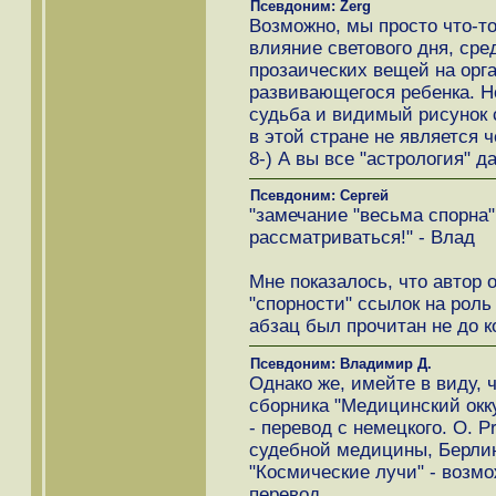
Псевдоним: Zerg
Возможно, мы просто что-то
влияние светового дня, ср
прозаических вещей на орга
развивающегося ребенка. Но
судьба и видимый рисунок 
в этой стране не является
8-) А вы все "астрология" да
Псевдоним: Сергей
"замечание "весьма спорна"
рассматриваться!" - Влад
Мне показалось, что автор 
"спорности" ссылок на роль
абзац был прочитан не до к
Псевдоним: Владимир Д.
Однако же, имейте в виду, ч
сборника "Медицинский окку
- перевод с немецкого. O. P
судебной медицины, Берли
"Космические лучи" - возмо
перевод.