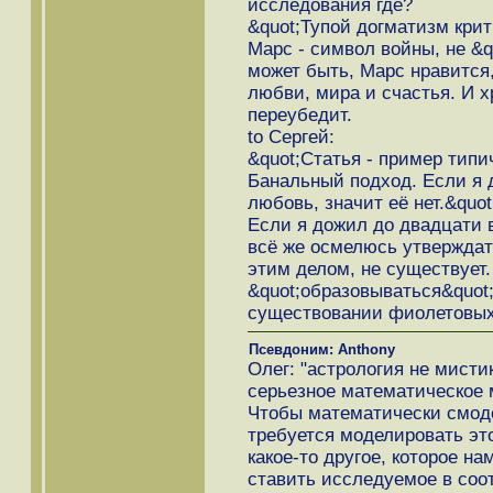
исследования где?
&quot;Тупой догматизм крити
Марс - символ войны, не &q
может быть, Марс нравится,
любви, мира и счастья. И х
переубедит.
to Сергей:
&quot;Статья - пример типи
Банальный подход. Если я д
любовь, значит её нет.&quot
Если я дожил до двадцати в
всё же осмелюсь утверждать
этим делом, не существует.
&quot;образовываться&quot;
существовании фиолетовых с
Псевдоним: Anthony
Олег: "астрология не мисти
серьезное математическое 
Чтобы математически смоде
требуется моделировать эт
какое-то другое, которое на
ставить исследуемое в соо