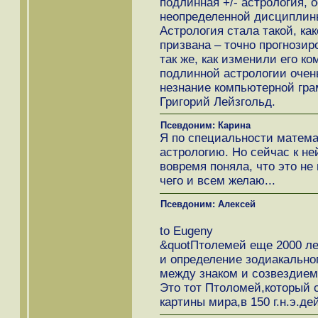
подлинная +/- астрология, 
неопределенной дисциплины
Астрология стала такой, ка
призвана – точно прогнози
так же, как изменили его к
подлинной астрологии очень
незнание компьютерной гра
Григорий Лейзгольд.
Псевдоним: Карина
Я по специальности матема
астрологию. Но сейчас к не
вовремя поняла, что это не
чего и всем желаю...
Псевдоним: Алексей
to Eugeny
&quotПтолемей еще 2000 л
и определение зодиакальног
между знаком и созвездием.
Это тот Птоломей,который 
картины мира,в 150 г.н.э.д