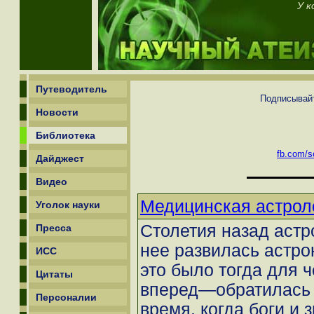
У к
Путеводитель
Подписывайт
Новости
Библиотека
fb.com/sc
Дайджест
Видео
Медицинская астрол
Уголок науки
Столетия назад астр
Пресса
нее развилась астро
ИСС
это было тогда для 
Цитаты
вперед—обратилась 
Персоналии
время, когда боги и 