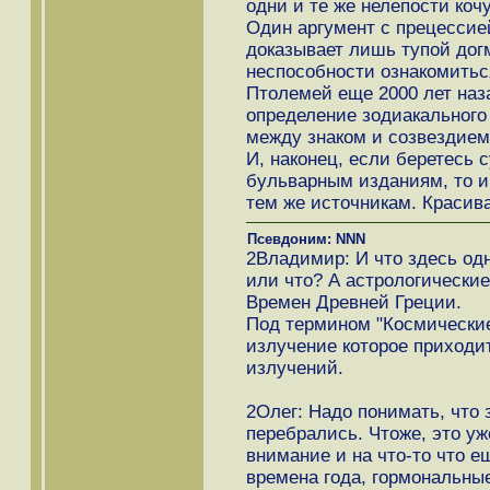
одни и те же нелепости коч
Один аргумент с прецессией
доказывает лишь тупой дог
неспособности ознакомитьс
Птолемей еще 2000 лет наз
определение зодиакального 
между знаком и созвездием.
И, наконец, если беретесь 
бульварным изданиям, то и
тем же источникам. Красива
Псевдоним: NNN
2Владимир: И что здесь одн
или что? А астрологические 
Времен Древней Греции.
Под термином "Космически
излучение которое приходит
излучений.
2Олег: Надо понимать, что 
перебрались. Чтоже, это уж
внимание и на что-то что 
времена года, гормональны