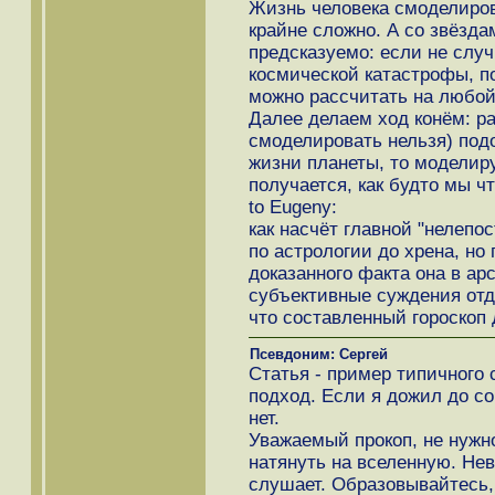
Жизнь человека смоделиров
крайне сложно. А со звёзда
предсказуемо: если не слу
космической катастрофы, п
можно рассчитать на любой
Далее делаем ход конём: ра
смоделировать нельзя) подо
жизни планеты, то моделир
получается, как будто мы чт
to Eugeny:
как насчёт главной "нелепо
по астрологии до хрена, но 
доказанного факта она в ар
субъективные суждения отд
что составленный гороскоп 
Псевдоним: Сергей
Статья - пример типичного
подход. Если я дожил до со
нет.
Уважаемый прокоп, не нужн
натянуть на вселенную. Нев
слушает. Образовывайтесь,