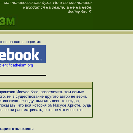
– сон человеческого духа. Но и во сне человек
находится на земле, а не на небе.
Фейербах Л.
есь на нас в соцсетях
ientificatheism.org
 принизив Иисуса-бога, возвеличить тем самым
го, ни в существование другого автор не верит.
стианскую легенду, выявить весь тот вздор,
показать, что вся история об Иисусе Христе, будь
ы ее ни рассматривать, есть не что иное, как
тарии отключены