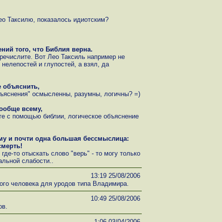
ео Таксилю, показалось идиотским?
ний того, что Библия верна.
речислите. Вот Лео Таксиль например не
 нелепостей и глупостей, а взял, да
е объяснить,
бъяснения" осмысленны, разумны, логичны? =)
ообще всему,
те с помощью библии, логическое объяснение
ему и почти одна большая бессмыслица:
смерть!
где-то отыскать слово "верь" - то могу только
льной слабости..
13:19 25/08/2006
ого человека для уродов типа Владимира.
10:49 25/08/2006
ов.
1:06 03/04/2006