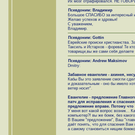
Их мозг отрафировался. НЕ ГОВОР
Псевдоним: Владимир
Большое СПАСИБО за интересный и
Желаю успехов и здровья!
С уважением,
Владимир.
Псевдоним: Gottin
Еврейские происки христианства. 
Таксиль и Истархов - форева! Те кт
товарищи,вы же сами себя делаете
Псевдоним: Andrew Maksimov
Dmitry:
Забавное евангелие - ахинея, нес
Кабы Вы это заявление смогли сдел
и доказательным - оно бы имело хоть
ветер носит".
Евангелие - предложение Главног
патч для исправления и спасения 
предложение вправе. Потому что 
У меня вот какой вопрос возник... 
компьютер?! вы же бомж, без каког
В Вашем "предложении", Ваш "глав
даёт понять, что для спасения Ва
а самому становиться нищим бомжо