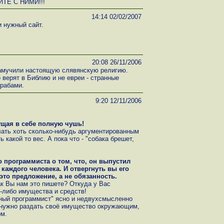
ИТЕ С НИМИ!!!
14:14 02/02/2007
 нужный сайт.
20:08 26/11/2006
Замучили настоящую слявянскую религию.
о верят в Библию и не евреи - странные
 рабами.
9:20 12/11/2006
ущая в себе полную чушь!
ать хоть сколько-нибудь аргументированным
 какой то вес. А пока что - "собака брешет,
о программиста о том, что, он выпустил
каждого человека. И отвергнуть вы его
это предложение, а не обязанность.
Как Вы нам это пишете? Откуда у Вас
о-либо имущества и средств!
ный программист" ясно и недвухсмысленно
м нужно раздать своё имущество окружающим,
м.