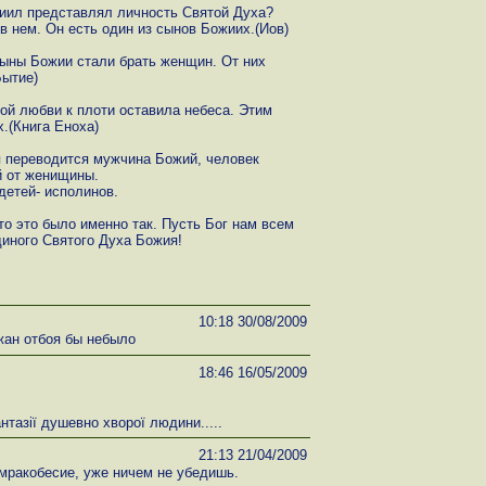
риил представлял личность Святой Духа?
в нем. Он есть один из сынов Божиих.(Иов)
сыны Божии стали брать женщин. От них
Бытие)
ой любви к плоти оставила небеса. Этим
.(Книга Еноха)
я переводится мужчина Божий, человек
й от женищины.
детей- исполинов.
то это было именно так. Пусть Бог нам всем
диного Святого Духа Божия!
10:18 30/08/2009
жан отбоя бы небыло
18:46 16/05/2009
нтазії душевно хворої людини.....
21:13 21/04/2009
мракобесие, уже ничем не убедишь.