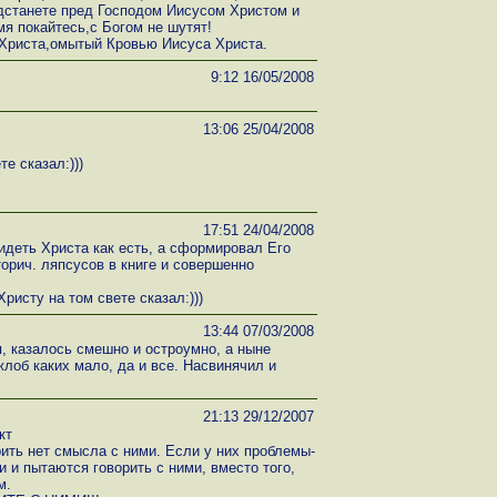
дстанете пред Господом Иисусом Христом и
мя покайтесь,с Богом не шутят!
 Христа,омытый Кровью Иисуса Христа.
9:12 16/05/2008
13:06 25/04/2008
е сказал:)))
17:51 24/04/2008
идеть Христа как есть, а сформировал Его
торич. ляпсусов в книге и совершенно
ристу на том свете сказал:)))
13:44 07/03/2008
я, казалось смешно и остроумно, а ныне
лоб каких мало, да и все. Насвинячил и
21:13 29/12/2007
кт
рить нет смысла с ними. Если у них проблемы-
 и пытаются говорить с ними, вместо того,
м.