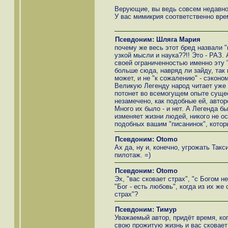
Верующие, вы ведь совсем недавно
У вас мимикрия соответственно вре
Псевдоним: Шляга Мария
почему же весь этот бред назвали 
узкой мысли и наука??!! Это - РАЗ.
своей ограниченностью именно эту 
больше сюда, навряд ли зайду, так 
может, и не "к сожалению" - сэконо
Великую Легенду народ читает уже
потонет во всемогущем опыте суще
незамечено, как подобные ей, автор
Много их было - и нет. А Легенда бы
изменяет жизни людей, никого не о
подобных вашим "писанинок", которы
Псевдоним: Otomo
Ах да, ну и, конечно, угрожать Та
пилотаж. =)
Псевдоним: Otomo
Эх, "вас сковает страх", "с Богом н
"Бог - есть любовь", когда из их же
страх"?
Псевдоним: Тимур
Уважаемый автор, придёт время, ко
свою прожитую жизнь и вас сковает 