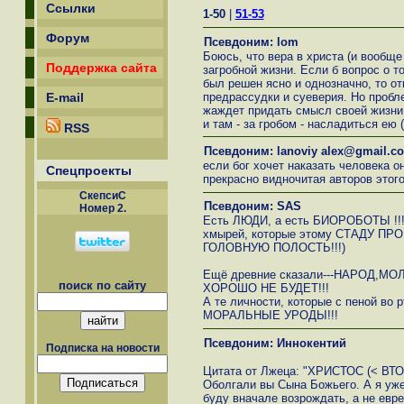
Ссылки
1-50
|
51-53
Форум
Псевдоним: lom
Боюсь, что вера в христа (и вообще
Поддержка сайта
загробной жизни. Если б вопрос о то
был решен ясно и однозначно, то о
предрассудки и суеверия. Но пробле
E-mail
жаждет придать смысл своей жизни 
и там - за гробом - насладиться ею 
RSS
Псевдоним: lanoviy alex@gmail.c
если бог хочет наказать человека он
Спецпроекты
прекрасно видночитая авторов этого 
СкепсиС
Псевдоним: SAS
Номер 2.
Есть ЛЮДИ, а есть БИОРОБОТЫ !!!!
хмырей, которые этому СТАДУ П
ГОЛОВНУЮ ПОЛОСТЬ!!!)
Ещё древние сказали---НАРОД,
поиск по сайту
ХОРОШО НЕ БУДЕТ!!!
А те личности, которые с пеной во 
МОРАЛЬНЫЕ УРОДЫ!!!
Псевдоним: Иннокентий
Подписка на новости
Цитата от Лжеца: "ХРИСТОС (< ВТ
Оболгали вы Сына Божьего. А я уже
буду вначале возрождать, а не евр