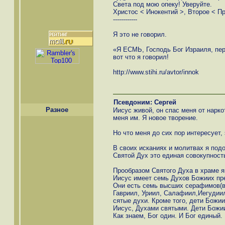
Света под мою опеку! Уверуйте.
Христос < Инокентий >, Второе < Пр
------------
Я это не говорил.
«Я ЕСМЬ, Господь Бог Израиля, пер
вот что я говорил!
http://www.stihi.ru/avtor/innok
Псевдоним: Сергей
Разное
Иисус живой, он спас меня от нарко
меня им. Я новое творение.
Но что меня до сих пор интересует,
В своих исканиях и молитвах я под
Святой Дух это единая совокупност
Прообразом Святого Духа в храме я
Иисус имеет семь Духов Божиих пр
Они есть семь высших серафимов(в
Гавриил, Уриил, Салафиил,Иегудиил
сятые духи. Кроме того, дети Божии
Иисус, Духами святыми. Дети Божии
Как знаем, Бог один. И Бог единый.