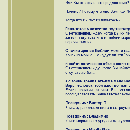
Или Вы отвергли его предложение?
Почему? Потому что оно Вам, как Л
Тогда что Вы тут кривляетесь?
Гигантское множество подтвержде
С нетерпением ждём когда Вы их пе
заявлял огульно, что в Библии море
перечислил их.
С точки зрения Библии можно вс
Конечно можно! Но будут ли эти "о
и найти логическое объяснения в
С нетерпением жду, когда Вы найдё
отсутствию бога.
а с точки зрения атеизма мало ч
Верь, человек, тебя ждет вечная 
Если в понятии _атеизм_ Вы смогли 
посочувствовать Вашей интеллектуа
Псевдоним: Виктор П
Книга здравомыслящего и остроумн
Псевдоним: Владимир
Книга морального урода и для урод
Псевдоним: MindinSide