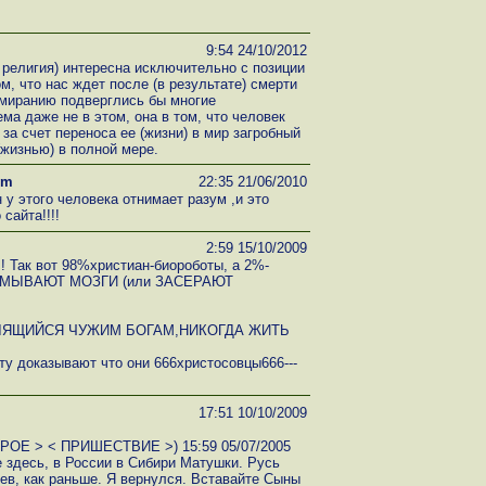
9:54 24/10/2012
 религия) интересна исключительно с позиции
м, что нас ждет после (в результате) смерти
тмиранию подверглись бы многие
ма даже не в этом, она в том, что человек
за счет переноса ее (жизни) в мир загробный
(жизнью) в полной мере.
om
22:35 21/06/2010
 у этого человека отнимает разум ,и это
сайта!!!!
2:59 15/10/2009
 Так вот 98%христиан-биороботы, а 2%-
РОМЫВАЮТ МОЗГИ (или ЗАСЕРАЮТ
МОЛЯЩИЙСЯ ЧУЖИМ БОГАМ,НИКОГДА ЖИТЬ
рту доказывают что они 666христосовцы666---
17:51 10/10/2009
ОРОЕ > < ПРИШЕСТВИЕ >) 15:59 05/07/2005
 здесь, в России в Сибири Матушки. Русь
еев, как раньше. Я вернулся. Вставайте Сыны