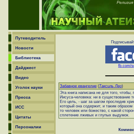
Религия 
Путеводитель
Подписывайт
Новости
Библиотека
fb.com/sc
Дайджест
Видео
Забавное евангелие
(
Таксиль Лео
)
Уголок науки
Эта книга написана не для того, чтобы,
Пресса
Иисуса-человека: ни в существование то
Его цель, - шаг за шагом проследив хри
который она содержит, и таким образом 
ИСС
то человек или божество, с какой сторон
сплетение лживых и глупых выдумок.
Цитаты
Персоналии
Коммен