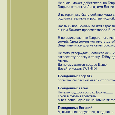
Не знаю, может действительно Гав
Гавриил это ангел Лица, имя Божие 
В истории уже было собитие когда 
родились великие и рослые люди.(
Часть сынов Божиих во имя страстн
сынам Божиим пророчествовал Енох
Я не исключаю что Гавриил, его им
Божий, Сила Божия мог иметь дете
Ведь имели же другие сыны Божии 
Не могу утверждать, сомневаюсь, ч
откроет эту великую тайну. Тайну е
Аминь.
Да не смущается сердце Ваше.
Давайте искать ИСТИНУ!
Псевдоним: cccp343
попы так бы рассказывали от прихо
Псевдоним: євген
Початок мудрості,страх Божий.......
І біси вірують і тремтять.....
А вся ваша наука це небільше як фа
Псевдоним: Евгений
А, нынешних верующих, впадших в 