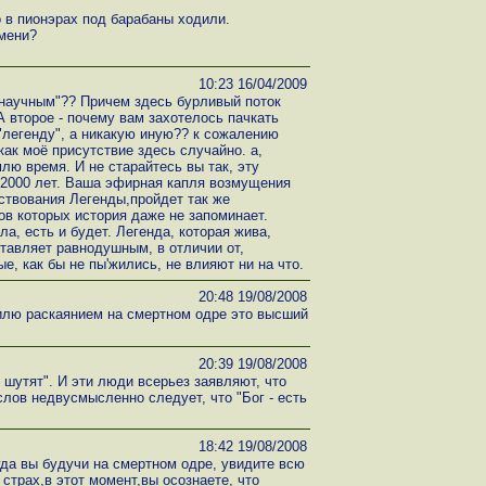
 в пионэрах под барабаны ходили.
мени?
10:23 16/04/2009
"научным"?? Причем здесь бурливый поток
 А второе - почему вам захотелось пачкать
"легенду", а никакую иную?? к сожалению
как моё присутствие здесь случайно. а,
млю время. И не старайтесь вы так, эту
 2000 лет. Ваша эфирная капля возмущения
ствования Легенды,пройдет так же
ов которых история даже не запоминает.
ла, есть и будет. Легенда, которая жива,
ставляет равнодушным, в отличии от,
е, как бы не пы'жились, не влияют ни на что.
20:48 19/08/2008
ксилю раскаянием на смертном одре это высший
20:39 19/08/2008
е шутят". И эти люди всерьез заявляют, что
 слов недвусмысленно следует, что "Бог - есть
18:42 19/08/2008
гда вы будучи на смертном одре, увидите всю
страх,в этот момент,вы осознаете, что