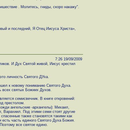
ишествие . Молитесь, гниды, скоро накажу".
вый и последний, Я Отец Иисуса Христа»,
7:26 19/09/2009
тиков. И Дух Святой живой, Иисус крестил
 это личность Святого ДУха.
ошел к новому пониманию Святого Духа.
ь всех святых Божиих Духов.
вляется семисвечник. В книге откровений:
ед престолом.
ожди ангельские -архангелы): Михаил,
, Варахиил. Под этими семи стоят другие
 спасенные также становятся такими как
 есть часть единого Святого Духа Божия.
 Поэтому все святое едино.