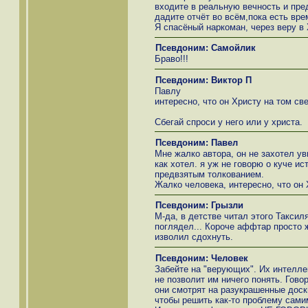
входите в реальную вечность и пре
дадите отчёт во всём,пока есть вре
Я спасёный наркоман, через веру в
Псевдоним: Самойлик
Браво!!!
Псевдоним: Виктор П
Павлу
интересно, что он Христу на том свет
Сбегай спроси у него или у христа.
Псевдоним: Павел
Мне жалко автора, он не захотел ув
как хотел. я уж не говорю о куче ис
предвзятым толкованием.
Жалко человека, интересно, что он Х
Псевдоним: Грызли
М-да, в детстве читал этого Таксил
поглядел... Короче аффтар просто ж
изволил сдохнуть.
Псевдоним: Человек
Забейте на "верующих". Их интелле
не позволит им ничего понять. Гово
они смотрят на разукрашенные доски
чтобы решить как-то проблему сами