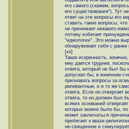
его самого (скажем, вопрос
его существования"). Тут н
ответ на эти вопросы его ве
ставить такие вопросы, что 
не принимает никакого имма
потому избегает принуждени
"идеологии". Это можно вы
обнаруживает себя с ранее
[xii]
Такая искренность, конечно,
ему дается труднее, поскольк
ответа, который не был бы 
допускал бы, в конечном сч
признавать вопросы за осм
релевантные, и в то же само
ответа. Если он отвергает в
ответа, то он должен был бы
всяких оснований отвергае
которых можно было бы, по 
может заключаться причина 
прибегает к квази-религиоз
не-священное и симулируе