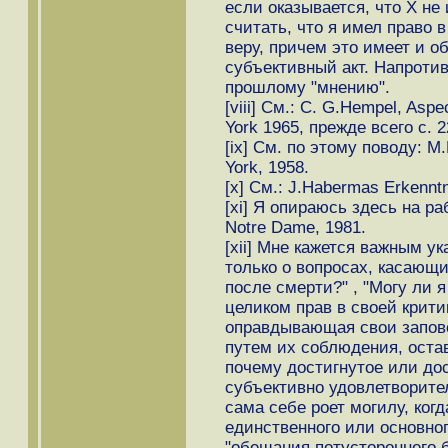
если оказывается, что Х не
считать, что я имел право в
веру, причем это имеет и о
субъективный акт. Напротив
прошлому "мнению".
[viii] См.: С. G.Hempel, Aspe
York 1965, прежде всего с. 2
[ix] См. по этому поводу: M
York, 1958.
[x] См.: J.Habermas Erkenntni
[xi] Я опираюсь здесь на рабо
Notre Dame, 1981.
[xii] Мне кажется важным ук
только о вопросах, касающи
после смерти?" , "Могу ли я
целиком прав в своей крити
оправдывающая свои запове
путем их соблюдения, оста
почему достигнутое или д
субъективно удовлетворите
сама себе роет могилу, когд
единственного или основно
"обещания потустороннего б