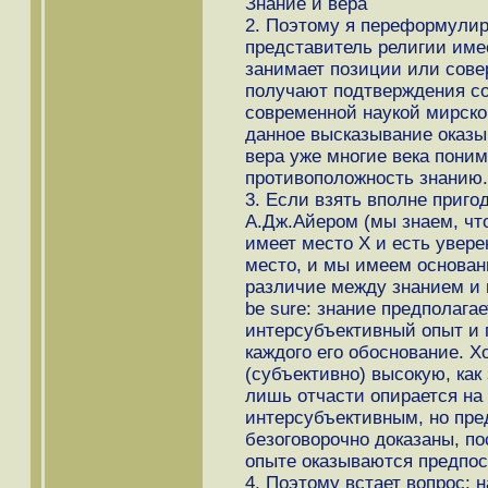
Знание и вера
2. Поэтому я переформули
представитель религии имее
занимает позиции или сове
получают подтверждения с
современной наукой мирско
данное высказывание оказы
вера уже многие века поним
противоположность знанию.
3. Если взять вполне приго
А.Дж.Айером (мы знаем, что 
имеет место Х и есть увере
место, и мы имеем основания
различие между знанием и ве
be sure: знание предполага
интерсубъективный опыт и 
каждого его обоснование. Х
(субъективно) высокую, как
лишь отчасти опирается на 
интерсубъективным, но пре
безоговорочно доказаны, по
опыте оказываются предпос
4. Поэтому встает вопрос: 