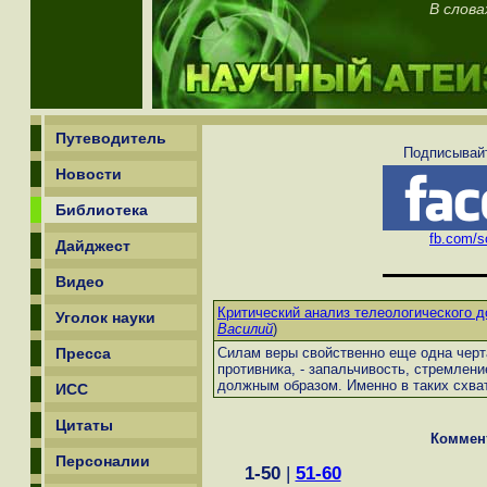
В слова
Путеводитель
Подписывайт
Новости
Библиотека
fb.com/sc
Дайджест
Видео
Критический анализ телеологического д
Уголок науки
Василий
)
Пресса
Силам веры свойственно еще одна черта
противника, - запальчивость, стремлени
должным образом. Именно в таких схва
ИСС
Цитаты
Коммен
Персоналии
1-50
|
51-60