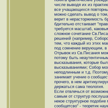
числе выводя их из практик
все учащающихся повторных
можно сделать вывод о том,
верит в нерасторжимость бр
бдительно отстаивает "прав
требуется масштаб, каковы
сложное сочетание Св.Писа
решений (например, Соборо
тем, что каждый из этих м
под сомнение верующим, в 
Отрывок из Св.Писания може
потому быть неаутентичным
высказывания, которые бы
высказываниями; Собор мож
неподлинным и т.д. Поэтом
занимает учение о сообщес
прочего, в нем аритикулир
держаться сама теология.
Если отвлечься от возможн
самым от структур послушан
некое структурное подобие
сообщетсво" - теоретик нау