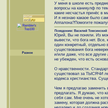
У меня в школе есть предм
вопросы на каникулф по те
какие несчастья принёс в м
И я незнаю какаое было са
Аппалона?Помогите пожалуй
Псевдоним: Василий Томсинский
Юрий, Вы не поняли. Из 
вывести, что бога нет. Все,
один конкретный, отдельно 
существования бога неверен.
Разное
и/или даже, что все другие
не убежден, что есть основа
О нравственности. Стандарт
существовал за ТЫСЯЧИ лет
кодекса христианства. Суще
Чем я предлагаю заменить в
предлагать. Я думаю, что 
себя сам. Мне очень не хот
замену, которая должна рас
недалеко и до создания ново