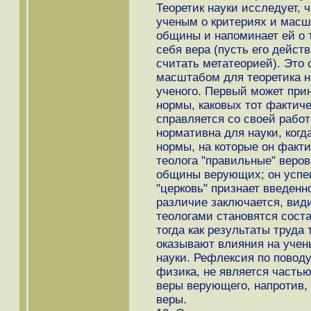
Теоретик науки исследует, 
ученым о критериях и масш
общины и напоминает ей о т
себя вера (пусть его дейс
считать метатеорией). Это 
масштабом для теоретика н
ученого. Первый может прин
нормы, каковых тот фактич
справляется со своей работ
нормативна для науки, когд
нормы, на которые он факти
теолога "правильные" веро
общины верующих; он успеш
"церковь" признает введенн
различие заключается, види
теологами становятся сост
тогда как результаты труда 
оказывают влияния на учены
науки. Рефлексия по поводу
физика, не является часть
веры верующего, напротив,
веры.