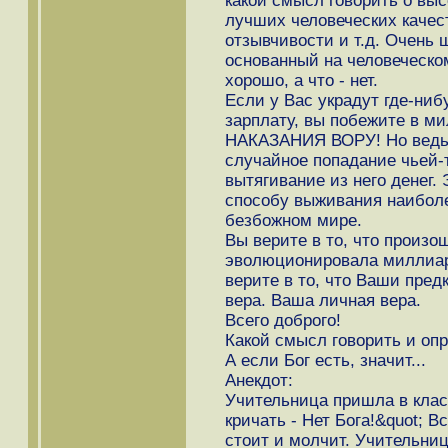
какой смысл говорить о выс
лучших человеческих качес
отзывчивости и т.д. Очень 
основанный на человеческо
хорошо, а что - нет.
Если у Вас украдут где-ниб
зарплату, вы побежите в 
НАКАЗАНИЯ ВОРУ! Но ведь 
случайное попадание чьей-т
вытягивание из него денег.
способу выживания наиболе
безбожном мире.
Вы верите в то, что произош
эволюционировала миллиар
верите в то, что Ваши предк
вера. Ваша личная вера.
Всего доброго!
Какой смысл говорить и опро
А если Бог есть, значит...
Анекдот:
Учительница пришла в класс
кричать - Нет Бога!&quot; В
стоит и молчит. Учительниц