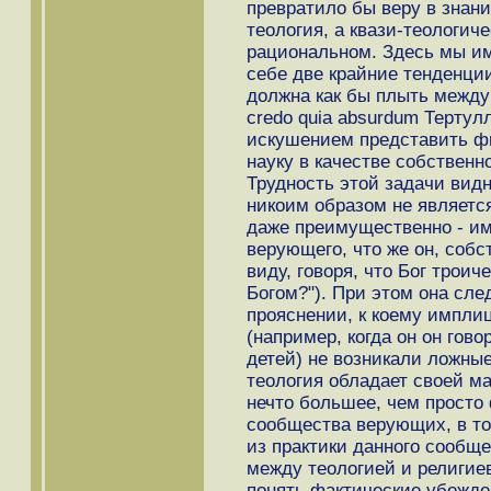
превратило бы веру в знани
теология, а квази-теологич
рациональном. Здесь мы име
себе две крайние тенденции
должна как бы плыть между
credo quia absurdum Тертулл
искушением представить ф
науку в качестве собствен
Трудность этой задачи видн
никоим образом не является 
даже преимущественно - им
верующего, что же он, собс
виду, говоря, что Бог троич
Богом?"). При этом она сле
прояснении, к коему импли
(например, когда он он гово
детей) не возникали ложные
теология обладает своей ма
нечто большее, чем просто
сообщества верующих, в то
из практики данного сообщ
между теологией и религие
понять фактические убежде