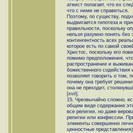
атеист полагает, что их сл
что с ними не справиться.
Поэтому, по существу, подх
выдвигается гипотеза и пр
правильности, поскольку о
нельзя разумно понять без 
контингентность всех реаль
которое есть по самой свое
Христос, поскольку его по
помимо предположения, что
распространение и выживан
божественного содействия и
позволяет говорить о том, 
почему она требует решения
она не преходит, столкнув
[xvii].
15. Чрезвычайно сложно, е
общем виде содержание это
все религии, но даже веров
религии или конфессии. При
элементы совершенно лично
ценностные представления)