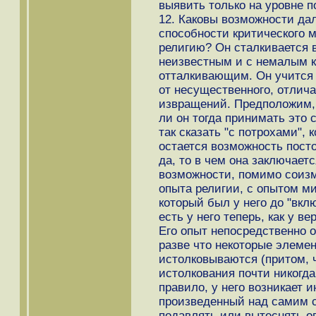
выявить только на уровне п
12. Каковы возможности да
способности критического м
религию? Он сталкивается в
неизвестным и с немалым к
отталкивающим. Он учится 
от несущественного, отлич
извращений. Предположим, 
ли он тогда принимать это 
так сказать "с потрохами", 
остается возможность пост
да, то в чем она заключает
возможности, помимо соизм
опыта религии, с опытом ми
который был у него до "вкл
есть у него теперь, как у в
Его опыт непосредственно 
разве что некоторые элемен
истолковываются (притом, 
истолкования почти никогда 
правило, у него возникает и
произведенный над самим с
подавлять или вытеснять о