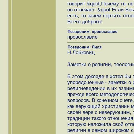
говорит:&quot;Почему ты не 
он отвечает: &quot;Если Бог
есть, то зачем портить отн
Всего доброго!
Псевдоним: провославие
провославие
Псевдоним: Лиля
Н.Лобковиц
Заметки о религии, теологи
В этом докладе я хотел бы 
упорядоченные - заметки о 
религиеведении в их взаим
прежде всего методологичес
вопросов. В конечном счете
как верующий христианин м
своей вере с неверующим, т
традиции такого отношения 
которую наложила свой отпе
религии в самом широком с