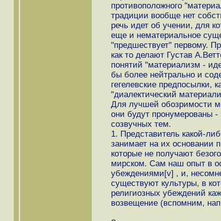
противоположного "материа
традиции вообще нет собст
речь идет об учении, для к
еще и нематериальное суще
"предшествует" первому. Пр
как то делают Густав А.Ветте
понятий "материализм - иде
бы более нейтрально и сод
гегелевские предпосылки, 
"диалектический материализм
Для лучшей обозримости 
они будут пронумерованы - 
созвучных тем.
1. Представитель какой-либ
занимает на их основании 
которые не получают безог
мирском. Сам наш опыт в 
убеждениями[v] , и, несом
существуют культуры, в ко
религиозных убеждений каж
возвещение (вспомним, нап