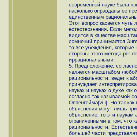
современной науке была пр
насколько оправданы ее пре
единственным рациональны
Этот вопрос касается чуть 
естествознания. Если мето
видится в качестве масштаб
сомнений принимается Энге
то все убеждения, которые 
стороны этого метода per de
иррациональными.
5. Предположение, согласн
является масштабом любой
рациональности, ведет к аб
принуждает интерпретирова
науках и науках о духе как 
согласно так называемой co
Оппенгейма[viii]. Но так ка
объяснения могут лишь приб
объяснение, то эти наукам
ограниченными в том, что к
рациональности. Естествен
большей части представлять