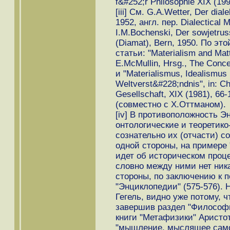
f&#252;r Philosophie XIX (199
[iii] См. G.A.Wetter, Der dial
1952, англ. пер. Dialectical 
I.M.Bochenski, Der sowjetrus
(Diamat), Bern, 1950. По эт
статьи: "Materialism and Matt
E.McMullin, Hrsg., The Conce
и "Materialismus, Idealismus 
Weltverst&#228;ndnis", in: Ch
Gesellschaft, XIX (1981), 66-
(совместно с Х.Оттманом).
[iv] В противоположность Э
онтологические и теоретико
сознательно их (отчасти) с
одной стороны, на примере 
идет об историческом проце
словно между ними нет ника
стороны, по заключению к 
"Энциклопедии" (575-576). 
Гегель, видно уже потому, ч
завершив раздел "Философия
книги "Метафизики" Аристоте
"мышление, мыслящее самог