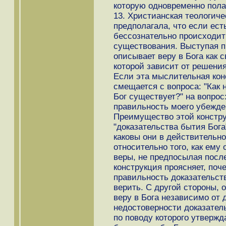
которую одновременно пола
13. Христианская теологич
предполагала, что если есть
бессознательно происходит 
существования. Выступая про
описывает веру в Бога как с
которой зависит от решения
Если эта мыслительная конс
смещается с вопроса: "Как 
Бог существует?" на вопрос:
правильность моего убежден
Преимущество этой конструк
"доказательства бытия Бога
каковы они в действительн
относительно того, как ему
веры, не предпосылая после
конструкция проясняет, по
правильность доказательств
верить. С другой стороны, о
веру в Бога независимо от 
недостоверности доказатель
по поводу которого утвержд