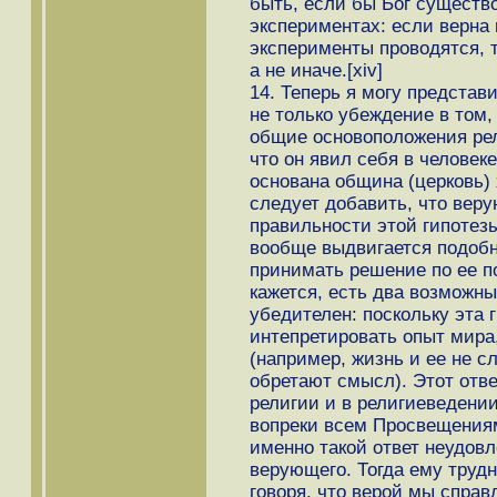
быть, если бы Бог существ
экспериментах: если верна 
эксперименты проводятся, т
а не иначе.[xiv]
14. Теперь я могу представи
не только убеждение в том, 
общие основоположения рели
что он явил себя в человек
основана община (церковь) 
следует добавить, что вер
правильности этой гипотезы
вообще выдвигается подобн
принимать решение по ее по
кажется, есть два возможны
убедителен: поскольку эта г
интепретировать опыт мира,
(например, жизнь и ее не 
обретают смысл). Этот отв
религии и в религиеведении
вопреки всем Просвещениям[
именно такой ответ неудовл
верующего. Тогда ему трудн
говоря, что верой мы справ