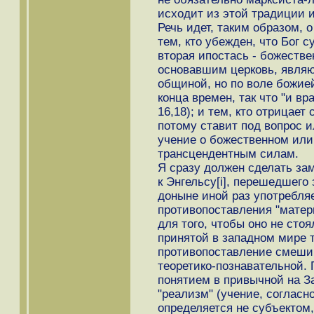
исходит из этой традиции и
Речь идет, таким образом, 
тем, кто убежден, что Бог 
вторая ипостась - божестве
основавшим церковь, явля
общиной, но по воле божие
конца времен, так что "и вр
16,18); и тем, кто отрицает
потому ставит под вопрос и
учение о божественном или
трансцендентным силам.
Я сразу должен сделать за
к Энгельсу[i], перешедшего
доныне иной раз употребля
противопоставления "матер
для того, чтобы оно не стоя
принятой в западном мире 
противопоставление смешив
теоретико-познавательной.
понятием в привычной на З
"реализм" (учение, согласн
определяется не субъектом,