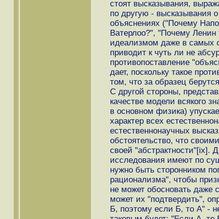
стоят высказывания, выраж
по другую - высказывания о
объяснениях ("Почему Напо
Ватерлоо?", "Почему Ленин 
идеализмом даже в самых с
приводит к чуть ли не абсу
противопоставление "объяс
дает, поскольку такое прот
том, что за образец берутс
С другой стороны, представ
качестве модели всякого зн
в основном физика) упускае
характер всех естественно
естественнонаучных высказы
обстоятельство, что своим
своей "абстрактности"[ix].
исследования имеют по сущ
нужно быть сторонником поп
рационализма", чтобы призн
не может обосновать даже 
может их "подтвердить", опр
Б, поэтому если Б, то А" -
таковым будет: "Если А, то Б