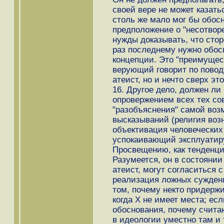
своей вере не может казать
столь же мало мог бы обосн
предположение о "несотворе
нужды доказывать, что сторо
раз последнему нужно обос
концепции. Это "преимущест
верующий говорит по поводу
атеист, но и нечто сверх это
16. Другое дело, должен ли
опровержением всех тех со
"разобъяснения" самой воз
высказываний (религия возн
объективация человеческих
успокаивающий эксплуатир
Просвещению, как тенденции
Разумеется, он в состоянии
атеист, могут согласиться 
реализация ложных суждени
том, почему некто придержи
когда Х не имеет места; есл
обоснования, почему считаю
в идеологии уместно там и 