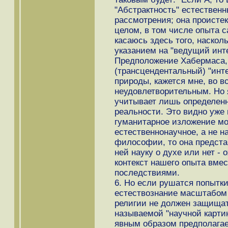
"Абстрактность" естественн
рассмотрения; она проистек
целом, в том числе опыта с
касаюсь здесь того, наскол
указанием на "ведущий инте
Предположение Хабермаса, 
(трансцендентальный) "инт
природы, кажется мне, во в
неудовлетворительным. Но я
учитывает лишь определен
реальности. Это видно уже 
гуманитарное изложение мо
естественнонаучное, а не на
философии, то она представ
ней науку о духе или нет - 
контекст нашего опыта вмес
последствиями.
6. Но если рушатся попытк
естествознание масштабом 
религии не должен защищат
называемой "научной картин
явным образом предполагае