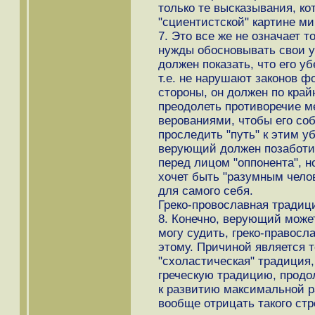
только те высказывания, ко
"сциентистской" картине ми
7. Это все же не означает 
нужды обосновывать свои у
должен показать, что его 
т.е. не нарушают законов ф
стороны, он должен по край
преодолеть противоречие 
верованиями, чтобы его со
проследить "путь" к этим у
верующий должен позаботит
перед лицом "оппонента", н
хочет быть "разумным челов
для самого себя.
Греко-провославная традиц
8. Конечно, верующий может
могу судить, греко-правосл
этому. Причиной является то
"схоластическая" традиция,
греческую традицию, прод
к развитию максимальной р
вообще отрицать такого стр