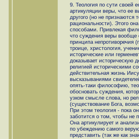
9. Теология по сути своей е
артикуляции веры, что ее 
другого (но не признаются 
рациональности). Этого он
способами. Привлекая фило
что суждения веры вообще
принципа непротиворечия (
троице, христология, учени
исторические или герменев
доказывает историческую д
религией историческими со
действительная жизнь Иисус
высказываниями свидетелей
опять-таки философию, тео
обосновать суждения, кото
узком смысле слова, но ре
(существование Бога, возмо
При этом теология - пока он
заботится о том, чтобы не 
Она артикулирует и анализи
по убеждению самого верую
представить (так же как зна