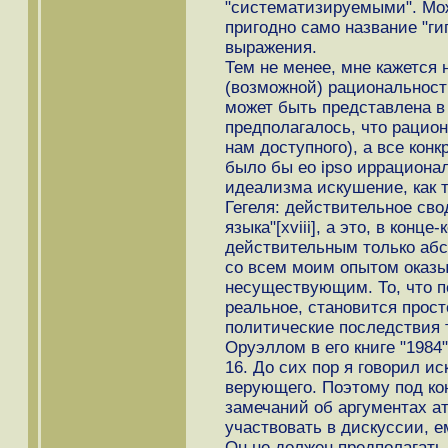
"систематизируемыми". Мож
пригодно само название "ги
выражения.
Тем не менее, мне кажется
(возможной) рациональности
может быть представлена в
предполагалось, что рацио
нам доступного), а все кон
было бы eo ipso иррационал
идеализма искушение, как т
Гегеля: действительное сво
языка"[xviii], а это, в конц
действительным только абс
со всем моим опытом оказы
несуществующим. То, что п
реальное, становится прос
политические последствия 
Оруэллом в его книге "1984"
16. До сих пор я говорил и
верующего. Поэтому под кон
замечаний об аргументах а
участвовать в дискуссии, е
Он не должен предполагать