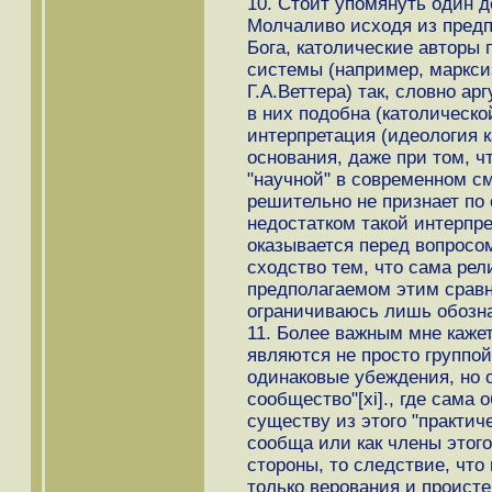
10. Стоит упомянуть один 
Молчаливо исходя из предп
Бога, католические авторы
системы (например, маркс
Г.А.Веттера) так, словно а
в них подобна (католическо
интерпретация (идеология к
основания, даже при том, ч
"научной" в современном см
решительно не признает по
недостатком такой интерпре
оказывается перед вопросом
сходство тем, что сама рел
предполагаемом этим сравн
ограничиваюсь лишь обозн
11. Более важным мне кажет
являются не просто группо
одинаковые убеждения, но 
сообщество"[xi]., где сама
существу из этого "практич
сообща или как члены этого
стороны, то следствие, что
только верования и проист