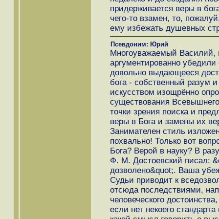
придерживается веры в бога
чего-то взамен, то, пожалуй
ему избежать душевных ст
Псевдоним: Юрий
Многоуважаемый Василий, 
аргументированно убедили се
довольно выдающееся дости
бога - собственный разум и
искусством изощрённо опро
существования Всевышнего.
точки зрения поиска и пре
веры в Бога и замены их веро
Занимателен стиль изложени
похвально! Только вот вопр
Бога? Верой в науку? В разу
Ф. М. Достоевский писал: &q
дозволено&quot;. Ваша убе
Судьи приводит к вседозв
отсюда последствиями, нап
человеческого достоинства,
если нет некоего стандарта