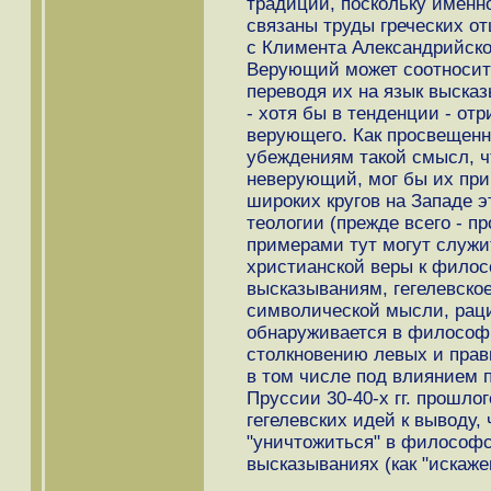
традиции, поскольку именн
связаны труды греческих отц
с Климента Александрийског
Верующий может соотносит
переводя их на язык выска
- хотя бы в тенденции - отр
верующего. Как просвещенн
убеждениям такой смысл, ч
неверующий, мог бы их прин
широких кругов на Западе э
теологии (прежде всего - п
примерами тут могут служи
христианской веры к фило
высказываниям, гегелевское
символической мысли, рац
обнаруживается в философи
столкновению левых и правы
в том числе под влиянием 
Пруссии 30-40-х гг. прошлог
гегелевских идей к выводу,
"уничтожиться" в философс
высказываниях (как "искаже