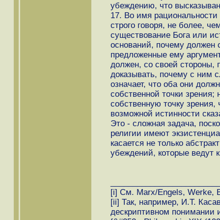
убеждению, что высказыван
17. Во имя рациональности
строго говоря, не более, че
существование Бога или ист
оснований, почему должен с
предложенные ему аргумен
должен, со своей стороны, 
доказывать, почему с ним с
означает, что оба они долж
собственной точки зрения; 
собственную точку зрения, 
возможной истинности сказ
Это - сложная задача, поск
религии имеют экзистенциа
касается не только абстрак
убеждений, которые ведут 
________________________
[i] См. Marx/Engels, Werke, Ber
[ii] Так, например, И.Т. Ка
дескриптивном понимании ис