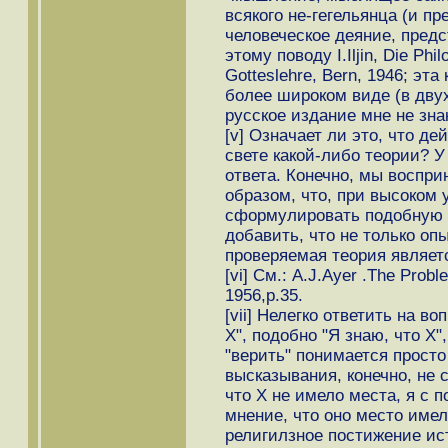
всякого не-гегельянца (и пр
человеческое деяние, предс
этому поводу I.Iljin, Die Phi
Gotteslehre, Bern, 1946; эт
более широком виде (в двух
русское издание мне не зна
[v] Означает ли это, что де
свете какой-либо теории? У
ответа. Конечно, мы воспр
образом, что, при высоком 
сформулировать подобную т
добавить, что не только опы
проверяемая теория являет
[vi] См.: A.J.Ayer .The Prob
1956,p.35.
[vii] Нелегко ответить на во
Х", подобно "Я знаю, что Х"
"верить" понимается просто
высказывания, конечно, не 
что Х не имело места, я с 
мнение, что оно место имел
религилзное постижение ис