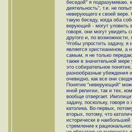
беседой" я подразумеваю, 
деятельность", т.е. не поп
неверующего к своей вере. 
такую беседу, когда оба со
верующий - могут уловить в
говоря, они могут увидеть 
другого и, по возможности, 
Чтобы упростить задачу, я 
является христианином, а 
самым, я не только передаю
также в значительной мере 
это собирательное понятие
разнообразные убеждения и
очевидно, как все они свод
Понятие "неверующий" може
иной религии, так и тех, ко
вообще отвергает. Имплици
задачу, поскольку, говоря 
католика. Во-первых, потом
вторых, потому, что католи
исторически в наибольшей 
стремление к рациональнос
не обязательно марксиста-ле