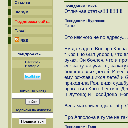
Ссылки
Псевдоним: Вика
Отличная статья!!!!!!!!!!!!!!
Форум
Псевдоним: Бурлаков
Поддержка сайта
Гале
E-mail
Это немного не по адресу..
RSS
Ну да ладно. Вот про Крона:
" Крон не был уверен, что в
Спецпроекты
руках. Он боялся, что и про
СкепсиС
его на ту же участь, на как
Номер 2.
боялся своих детей. И веле
ему рождавшихся детей и б
приходила Рея, видя судьбу
проглотил Крон: Гестию, Де
поиск по сайту
(Плутона) и Посейдона (Непт
Весь материал здесь: http://
Подписка на новости
Про Апполона в гугле не так
Псевдоним: Галя