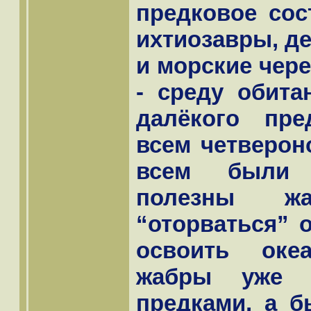
предковое сос
ихтиозавры, д
и морские чер
- среду обита
далёкого пре
всем четверон
всем были 
полезны жа
“оторваться” 
освоить оке
жабры уже 
предками, а 