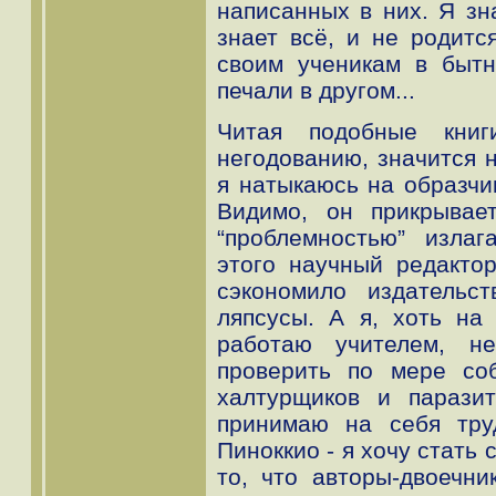
написанных в них. Я зн
знает всё, и не родитс
своим ученикам в бытн
печали в другом...
Читая подобные книг
негодованию, значится н
я натыкаюсь на образчи
Видимо, он прикрывает
“проблемностью” излаг
этого научный редакто
сэкономило издательс
ляпсусы. А я, хоть на
работаю учителем, н
проверить по мере со
халтурщиков и паразит
принимаю на себя тру
Пиноккио - я хочу стать
то, что авторы-двоечн