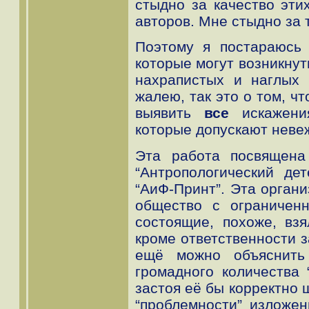
стыдно за качество эти
авторов. Мне стыдно за т
Поэтому я постараюсь 
которые могут возникнут
нахрапистых и наглых 
жалею, так это о том, ч
выявить
все
искажени
которые допускают неве
Эта работа посвящена
“Антропологический де
“АиФ-Принт”. Эта орган
общество с ограниченн
состоящие, похоже, вз
кроме ответственности з
ещё можно объяснить
громадного количества
застоя её бы корректно 
“проблемности” изложен