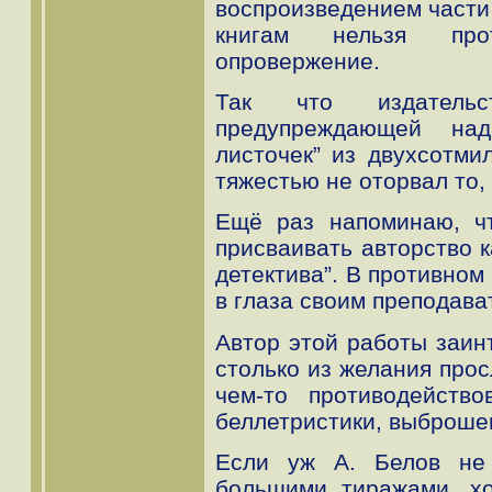
воспроизведением части к
книгам нельзя проти
опровержение.
Так что издательс
предупреждающей над
листочек” из двухсотми
тяжестью не оторвал то, 
Ещё раз напоминаю, ч
присваивать авторство к
детектива”. В противном
в глаза своим преподава
Автор этой работы заин
столько из желания прос
чем-то противодейство
беллетристики, выброше
Если уж А. Белов не 
большими тиражами, хо