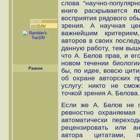
слова “научно-популярн
книге раскрывается
п
восприятия рядового об
зрения. А научная це
важнейшим критерием
авторов в своих послед
данную работу, тем выше
что А. Белов прав, и е
новом течении биологи
Разное
бы, по идее, вовсю цити
об охране авторских п
услугу: никто не смож
точкой зрения А. Белова.
Если же А. Белов не п
ревностно охраняемая 
автоматически переход
рецензировать или ан
автора цитатами, п