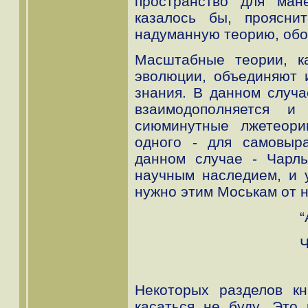
пространство для ман
казалось бы, проясни
надуманную теорию, обо
Масштабные теории, ка
эволюции, объединяют 
знания. В данном случ
взаимодополняется и
сиюминутные лжетеори
одного - для самовыра
данном случае - Чарль
научным наследием, и 
нужно этим Моськам от н
“
Ч
Некоторых разделов кн
касаться не буду. Это