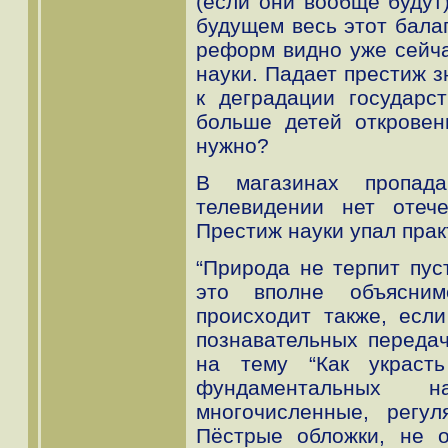
(если они вообще будут)
будущем весь этот балаг
реформ видно уже сейч
науки. Падает престиж з
к деградации государс
больше детей откровен
нужно?
В магазинах пропада
телевидении нет отече
Престиж науки упал прак
“Природа не терпит пуст
это вполне объясни
происходит также, если
познавательных переда
на тему “Как украст
фундаментальных н
многочисленные, регу
Пёстрые обложки, не о