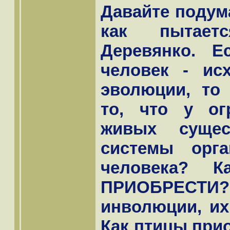
Давайте подума
как пытает
Деревянко. Е
человек - ис
эволюции, то
то, что у ог
живых суще
системы орг
человека? 
ПРИОБРЕСТИ? В
инволюции, их
Как птицы при