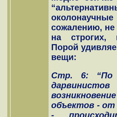
“альтернат
околонаучн
сожалению, не
на строгих, 
Порой удивляе
вещи:
Стр. 6: “По
дарвинистов
возникновен
объектов - от
- происход