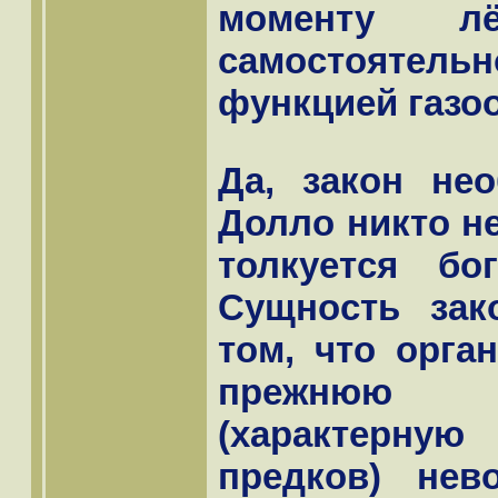
моменту л
самостоятел
функцией газо
Да, закон не
Долло никто не
толкуется бо
Сущность зак
том, что орга
прежнюю 
(характерну
предков) нев