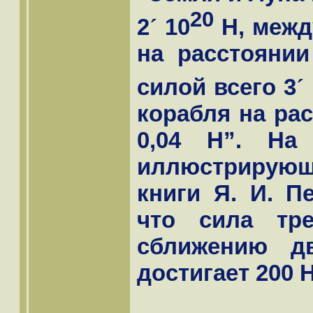
20
2
´
10
Н, межд
на расстоянии
силой всего 3
´
корабля на рас
0,04 Н”. На
иллюстрирующ
книги Я. И. П
что сила тре
сближению д
достигает 200 Н