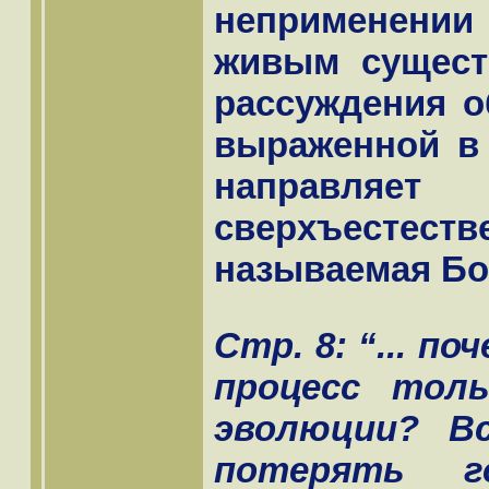
неприменени
живым сущест
рассуждения о
выраженной в 
направ
сверхъест
называемая Бо
Стр. 8: “... п
процесс тол
эволюции? В
потерять г