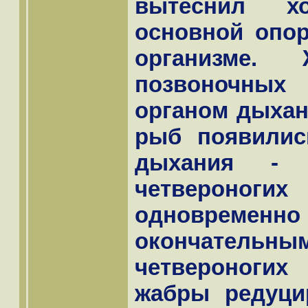
вытеснил х
основной опор
организме
позвоночн
органом дыхан
рыб появилис
дыхания - 
четвероногих
одновременно
окончател
четвероногих
жабры редуци