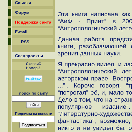
Ссылки
Форум
Эта книга написана ка
“АиФ - Принт” в 200
Поддержка сайта
“Антропологический дете
E-mail
Данная работа предст
RSS
книги, разоблачающей 
зрения данных науки.
Спецпроекты
Я прекрасно видел, и да
СкепсиС
Номер 2.
“Антропологический де
авторском праве. Воспро
...”.. Короче говоря,
“потрогал” её, и, мало 
поиск по сайту
Дело в том, что на стран
популярное издание
“Литературно-художе
Подписка на новости
фантастика”, возможно
никто и не увидел бы: 