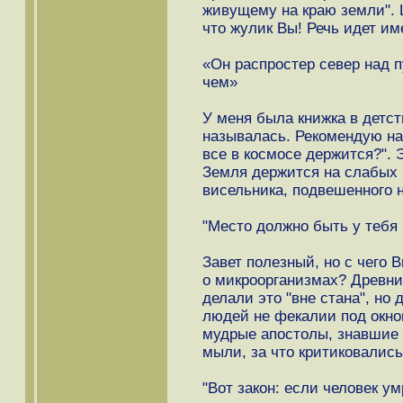
живущему на краю земли". Ш
что жулик Вы! Речь идет име
«Он распростер север над 
чем»
У меня была книжка в детст
называлась. Рекомендую нас
все в космосе держится?". 
Земля держится на слабых 
висельника, подвешенного 
"Место должно быть у тебя 
Завет полезный, но с чего 
о микроорганизмах? Древни
делали это "вне стана", но
людей не фекалии под окном
мудрые апостолы, знавшие 
мыли, за что критиковалис
"Вот закон: если человек ум