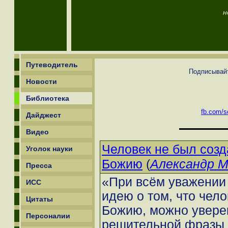
н
Путеводитель
Подписывайт
Новости
Библиотека
fb.com/sc
Дайджест
Видео
Человек не был созд
Уголок науки
(
Александр М
Божию
Пресса
«При всём уважении
ИСС
идею о том, что чело
Цитаты
Божию, можно уверен
Персоналии
решительной фразы 