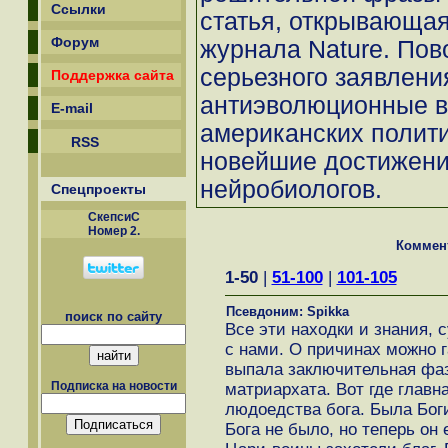
Ссылки
статья, открывающа
Форум
журнала Nature. Пов
серьезного заявлени
Поддержка сайта
антиэволюционные 
E-mail
американских полити
RSS
новейшие достижени
нейробиологов.
Спецпроекты
СкепсиС
Номер 2.
Коммен
1-50
|
51-100
|
101-105
Псевдоним: Spikka
поиск по сайту
Все эти находки и знания,
с нами. О причинах можно 
выпала заключительная фаз
Подписка на новости
матриархата. Вот где главн
людоедства бога. Была Боги
Бога не было, но теперь он 