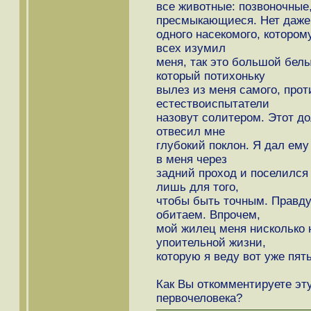
все животные: позвоночные
пресмыкающиеся. Нет даже
одного насекомого, котором
всех изумил
меня, так это большой белы
который потихоньку
вылез из меня самого, прот
естествоиспытатели
назовут солитером. Этот до
отвесил мне
глубокий поклон. Я дал ему 
в меня через
задний проход и поселился 
лишь для того,
чтобы быть точным. Правду с
обитаем. Впрочем,
мой жилец меня нисколько н
упоительной жизни,
которую я веду вот уже пят
Как Вы откомментируете эт
первочеловека?