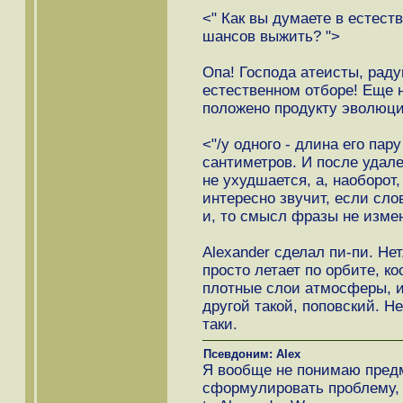
<" Как вы думаете в естест
шансов выжить? ">
Опа! Господа атеисты, раду
естественном отборе! Еще н
положено продукту эволюци
<"/у одного - длина его пар
сантиметров. И после удал
не ухудшается, а, наоборот,
интересно звучит, если сло
и, то смысл фразы не изме
Alexander сделал пи-пи. Нет
просто летает по орбите, ко
плотные слои атмосферы, из
другой такой, поповский. Н
таки.
Псевдоним: Alex
Я вообще не понимаю предм
сформулировать проблему, 