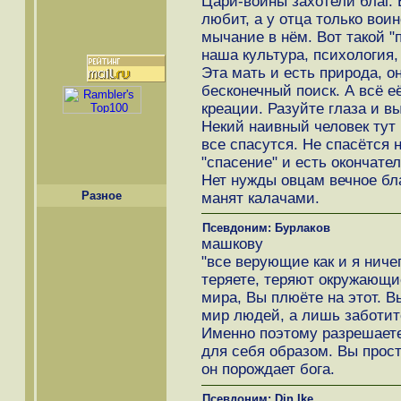
Цари-воины захотели благ. 
любит, а у отца только вои
мычание в нём. Вот такой "
наша культура, психология,
Эта мать и есть природа, о
бесконечный поиск. А всё 
креации. Разуйте глаза и в
Некий наивный человек тут п
все спасутся. Не спасётся 
"спасение" и есть окончате
Нет нужды овцам вечное бла
Разное
манят калачами.
Псевдоним: Бурлаков
машкову
"все верующие как и я ничег
теряете, теряют окружающи
мира, Вы плюёте на этот. В
мир людей, а лишь заботит
Именно поэтому разрешает
для себя образом. Вы прост
он порождает бога.
Псевдоним: Din Ike