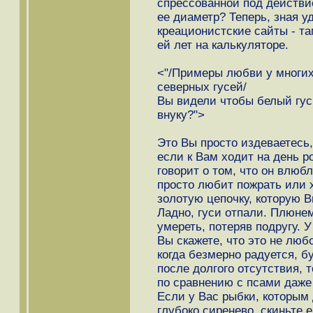
спрессованной под действи
ее диаметр? Теперь, зная у
креационистские сайты - та
ей лет на калькуляторе.
<"/Примеры любви у многих
северных гусей/
Вы видели чтобы белый гус
внуку?">
Это Вы просто издеваетесь,
если к Вам ходит на день р
говорит о том, что он влюб
просто любит пожрать или 
золотую цепочку, которую В
Ладно, гуси отпали. Плюнем
умереть, потеряв подругу. 
Вы скажете, что это не люб
когда безмерно радуется, б
после долгого отсутствия, т
по сравнению с псами даже
Если у Вас рыбки, которым
глубоко сиренево, скиньте е