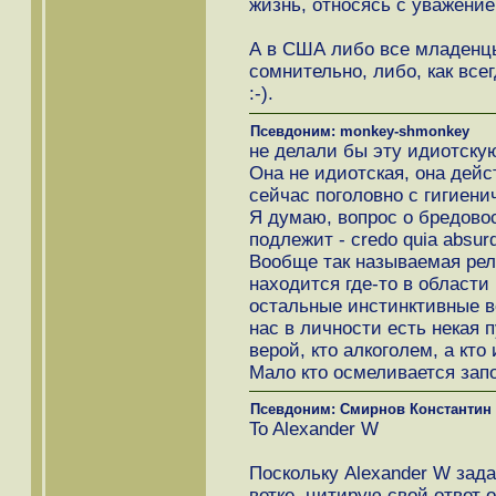
жизнь, относясь с уважение
А в США либо все младенц
сомнительно, либо, как все
:-).
Псевдоним: monkey-shmonkey
не делали бы эту идиотскую
Она не идиотская, она дейс
сейчас поголовно с гигиенич
Я думаю, вопрос о бредово
подлежит - credo quia absur
Вообще так называемая рел
находится где-то в области 
остальные инстинктивные ве
нас в личности есть некая п
верой, кто алкоголем, а кто
Мало кто осмеливается запо
Псевдоним: Смирнов Константин
To Alexander W
Поскольку Alexander W зада
ветке, цитирую свой ответ о