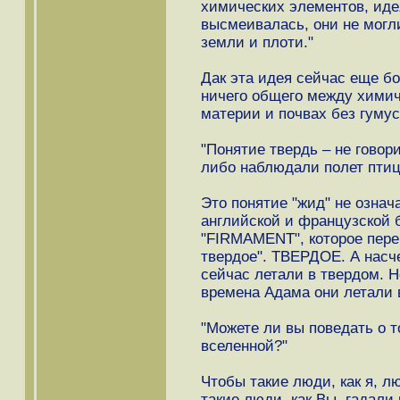
химических элементов, иде
высмеивалась, они не могли
земли и плоти."
Дак эта идея сейчас еще б
ничего общего между хими
материи и почвах без гумус
"Понятие твердь – не говори
либо наблюдали полет птиц
Это понятие "жид" не означа
английской и французской 
"FIRMAMENT", которое перев
твердое". ТВЕРДОЕ. А насче
сейчас летали в твердом. Н
времена Адама они летали 
"Можете ли вы поведать о т
вселенной?"
Чтобы такие люди, как я, л
такие люди, как Вы, гадали