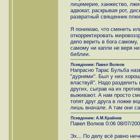
лицемерие, ханжество, лжив
адвокат, раскрывая рот, ди
развратный священник плюс
Я понимаю, что сменить ил
откорректировать мировозз
дело верить в бога самому, 
самому ни капли не веря ни 
библии.
Псевдоним: Павел Волков
Напрасно Тарас Бульба назв
"дурнями". Был у них хорош
властвуй". Надо разделить 
других, сыграв на их против
выживают. А нам просто смо
топят друг друга в ложке в
лишь вначале. А там они са
Псевдоним: А.М.Крайнев
Павел Волков 0:06 08/07/20
Эх... По делу всё равно ниче