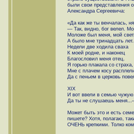
были свои представления о 
Александра Сергеевича:
«Да как же ты венчалась, н
— Так, видно, бог велел. М
Моложе был меня, мой свет
А было мне тринадцать лет.
Недели две ходила сваха
К моей родне, и наконец
Благословил меня отец.
Я горько плакала со страха,
Мне с плачем косу расплели
Да с пеньем в церковь пове
XIX
И вот ввели в семью чужую.
Да ты не слушаешь меня..
Может быть это и есть семе
пишете? Хотя, полагаю, так
ОЧЕНЬ крепкими. Толко кому