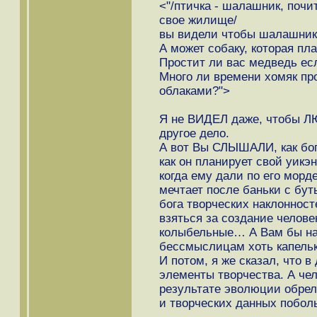
<"/птичка - шалашник, почи
свое жилище/
вы видели чтобы шалашник
А может собаку, которая пл
Простит ли вас медведь ес
Много ли времени хомяк про
облаками?">
Я не ВИДЕЛ даже, чтобы 
другое дело.
А вот Вы СЛЫШАЛИ, как бог
как он планирует свой уикэ
когда ему дали по его морд
мечтает после баньки с бут
бога творческих наклоннос
взяться за создание челове
колыбельные… А Вам бы на
бессмыслицам хоть капельк
И потом, я же сказал, что 
элементы творчества. А чел
результате эволюции обрел
и творческих данных побол