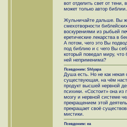
вот отделить свет от тени, 
может только автор библии.
Жульничайте дальше. Вы же
смехотворности библейских 
воскурениями из рыбьей пе
еретические лекарства в бе
А потом, чего это Вы подво
под библию и с чего Вы себ
который поведал миру, что 
ней неприменима?
Псевдоним: Shlyapa
Душа есть. Но не как некая
существующая, на чём наст
продукт высшей нервной де
психики. «Состоит» она из 
мозгу и нервной системе че
прекращением этой деятельн
прекращает своё существова
мистики.
Псевдоним: ea