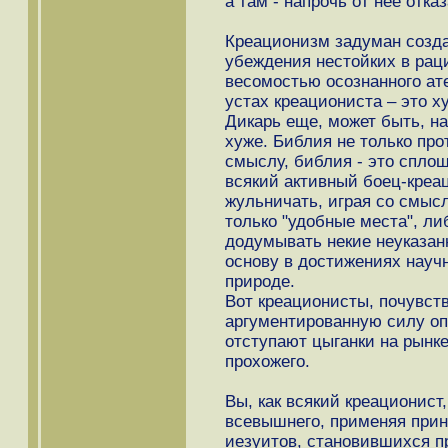
а там - напрочь от нее отка
Креационизм задуман созда
убеждения нестойких в рац
весомостью осознанного ате
устах креациониста – это ху
Дикарь еще, может быть, на
хуже. Библия не только про
смыслу, библия - это спло
всякий активный боец-креа
жульничать, играя со смыс
только "удобные места", ли
додумывать некие неуказанн
основу в достижениях науч
природе.
Вот креационисты, почувст
аргументированную силу опп
отступают цыганки на рынк
прохожего.
Вы, как всякий креационист
всевышнего, применяя прин
иезуитов, становившихся п