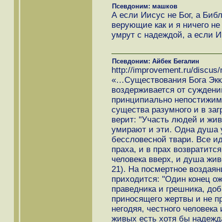
Псевдоним: машков
А если Иисус не Бог, а Биб
верующие как и я ничего не
умрут с надеждой, а если И
Псевдоним: Айбек Бегалин
http://improvement.ru/discu
«…Существования Бога Эккл
воздерживается от суждений
принципиально непостижим (
существа разумного и в заг
верит: "Участь людей и жив
умирают и эти. Одна душа у
бессловесной твари. Все ид
праха, и в прах возвратится
человека вверх, и душа жив
21). На посмертное воздаян
приходится: "Один конец ож
праведника и грешника, добр
приносящего жертвы и не п
негодяя, честного человека и
живых есть хотя бы надежд