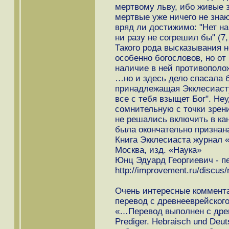
мертвому льву, ибо живые з
мертвые уже ничего не знают
вряд ли достижимо: "Нет на
ни разу не согрешил бы" (7, 
Такого рода высказывания н
особенно богословов, но от 
наличие в ней противопол
…но и здесь дело спасала б
принадлежащая Экклесиасту 
все с тебя взыщет Бог". Неу
сомнительную с точки зрени
не решались включить в канон
была окончательно признан
Книга Экклесиаста журнал 
Москва, изд. «Наука»
Юнц Эдуард Георгиевич - п
http://improvement.ru/discu
Очень интересные коммента
перевод с древнееврейского
«…Перевод выполнен с древ
Prediger. Hebraisch und Deut