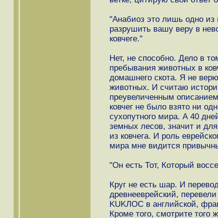
"Анабиоз это лишь одно из
разрушить вашу веру в нев
ковчеге."
Нет, не способно. Дело в то
пребывания животных в ковч
домашнего скота. Я не вер
животных. И считаю истори
преувеличенным описанием 
ковчег не было взято ни од
сухопутного мира. А 40 дне
земных лесов, значит и для
из ковчега. И роль еврейск
мира мне видится привычн
"Он есть Тот, Который восс
Круг не есть шар. И перев
древнееврейский, перевели
KUKЛOC в английской, фран
Кроме того, смотрите того ж