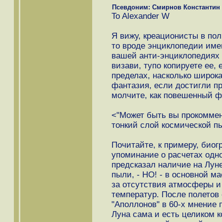
Псевдоним: Смирнов Константин
To Alexander W
Я вижу, креационисты в пол
то вроде энциклопедии имен
вашей анти-энциклопедиях е
визави, тупо копируете ее, 
пределах, насколько широк
фантазия, если достигли п
молчите, как повешенный ф
<"Может быть вы прокоммен
тонкий слой космической п
Почитайте, к примеру, биог
упоминание о расчетах одн
предсказал наличие на Луне
пыли, - НО! - в основной ма
за отсутствия атмосферы и
температур. После полетов 
"Аполлонов" в 60-х мнение
Луна сама и есть целиком 