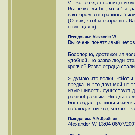
//...Бог создал границы изм
Вы не могли бы, хотя бы, да
в котором эти границы был
(О том, чтобы попросить Ва
помыщляю).
Псевдоним: Alexander W
Вы очень понятливый челове
Бесспорно, достижения чел
удобней, но разве люди ст
крепче? Разве сердца стал
Я думаю что волки, койоты 
предка. И это друг мой не 
изменчивость существует д
разнообразным. Ни один слон
Бог создал границы изменч
наблюдал ни кто, микро – к
Псевдоним: А.М.Крайнев
Alexander W 13:04 06/07/200