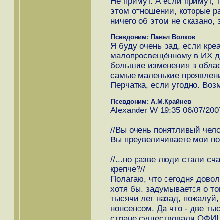
Не примут. А если примут, 
этом отношении, которые р
ничего об этом не сказано, 
Псевдоним: Павел Волков
Я буду очень рад, если кре
малопросвещённому в ИХ де
большие изменения в обла
самые маленькие проявлен
Перчатка, если угодно. Воз
Псевдоним: А.М.Крайнев
Alexander W 19:35 06/07/200
//Вы очень понятливый чело
Вы преувеличиваете мои по
//...но разве люди стали с
крепче?//
Полагаю, что сегодня дово
хотя бы, задумывается о то
тысячи лет назад, пожалуй,
нонсенсом. Да что - две тыс
стране существовали ОФИЦ