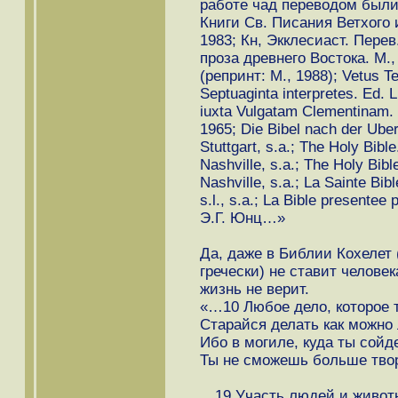
работе чад переводом были
Книги Св. Писания Ветхого 
1983; Кн, Экклесиаст. Перев
проза древнего Востока. М.,
(репринт: М., 1988); Vetus 
Septuaginta interpretes. Ed. L
iuxta Vulgatam Clementinam. E
1965; Die Bibel nach der Ube
Stuttgart, s.a.; The Holy Bibl
Nashville, s.a.; The Holy Bibl
Nashville, s.a.; La Sainte Bib
s.l., s.a.; La Bible presentee
Э.Г. Юнц…»
Да, даже в Библии Кохелет 
гречески) не ставит челове
жизнь не верит.
«…10 Любое дело, которое 
Старайся делать как можно
Ибо в могиле, куда ты сойд
Ты не сможешь больше тво
…19 Участь людей и живот