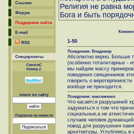
Ссылки
Религия не равна мо
Форум
Бога и быть порядоч
Поддержка сайта
Коммен
E-mail
1-50
RSS
Псевдоним: Владимир
Абсолютно верно. Больше т
Спецпроекты
(особенно тоталитарных - и
СкепсиС
мы найдем массу примеров
Номер 2.
поведения священников эти
говорить о веротерпимости
вообще не приходится.
поиск по сайту
Псевдоним: максименко
Что касается разрушений хр
задуматься о том что прич
социальные,а не атеистиче
Подписка на новости
случаев человек думающий
повод для разрушения памя
архитектуры. Углубляясь в