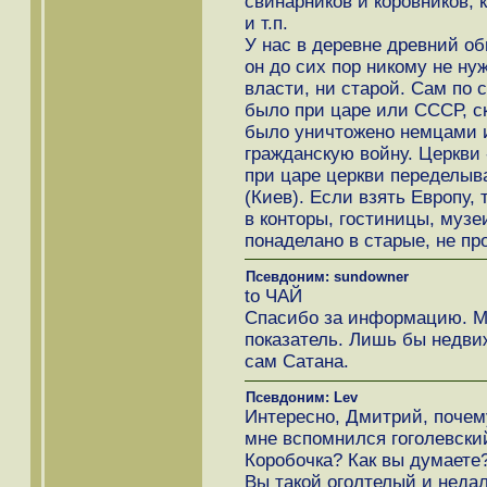
свинарников и коровников, 
и т.п.
У нас в деревне древний об
он до сих пор никому не ну
власти, ни старой. Сам по 
было при царе или СССР, ск
было уничтожено немцами и
гражданскую войну. Церкви 
при царе церкви переделыв
(Киев). Если взять Европу,
в конторы, гостиницы, музе
понаделано в старые, не п
Псевдоним: sundowner
to ЧАЙ
Спасибо за информацию. Мо
показатель. Лишь бы недви
сам Сатана.
Псевдоним: Lev
Интересно, Дмитрий, поче
мне вспомнился гоголевски
Коробочка? Как вы думаете
Вы такой оголтелый и недал