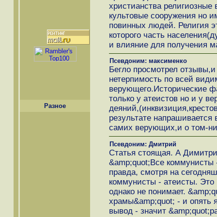
христианства религиозные 
культовые сооружения но и
повинных людей. Религия э
которого часть населения(д
и влияние для получения м
Псевдоним: максименко
Бегло просмотрел отзывы,и
нетерпимость по всей види
верующего.Исторические фа
только у атеистов но и у 
Разное
деяний,(инквизиция,крестов
результате напрашивается 
самих верующих,и о том-ни
Псевдоним: Дмитрий
Статья стоящая. А Димитрия
&amp;quot;Все коммунисты -
правда, смотря на сегодняш
коммунисты - атеисты. Это
однако не понимает. &amp;
храмы&amp;quot; - и опять 
вывод - значит &amp;quot;