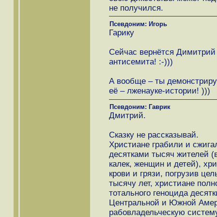
не получился.
Псевдоним: Игорь
Гарику
Сейчас вернётся Димитрий 
антисемита! :-)))
А вообще – ты демонстрируе
её – лженауке-истории! )))
Псевдоним: Гаврик
Дмитрий.
Сказку не рассказывай.
Христиане грабили и сжига
десятками тысяч жителей (в
калек, женщин и детей), хр
крови и грязи, погрузив цел
тысячу лет, христиане пол
тотального геноцида десят
Центральной и Южной Амер
рабовладельческую систему