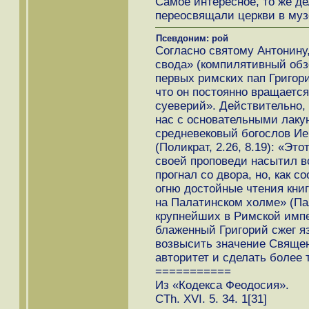
Самое интересное, то же д
переосвящали церкви в муз
Псевдоним: рой
Согласно святому Антонину,
свода» (компилятивный обз
первых римских пап Григори
что он постоянно вращается
суеверий». Действительно,
нас с основательными лакун
средневековый богослов И
(Поликрат, 2.26, 8.19): «Эт
своей проповеди насытил вс
прогнал со двора, но, как 
огню достойные чтения кни
на Палатинском холме» (Па
крупнейших в Римской импе
блаженный Григорий сжег я
возвысить значение Священ
авторитет и сделать более
===========
Из «Кодекса Феодосия».
CTh. XVI. 5. 34. 1[31]