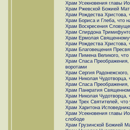
Храм Усекновения главы Иоа
Храм Ржевской Божией Мате
Храм Рождества Христова, 
Храм Бориса и Глеба, что н
Храм Воскресения Словущег
Храм Спирдона Тримифунтск
Храм Ермолая Священномуче
Храм Рождества Христова, 
Храм Благовещения Пресвят
Храм Пимена Великого, что
Храм Спаса Преображения, 
воротами
Храм Сергия Радонежского,
Храм Николая Чудотворца, 
Храм Спаса Преображения, 
Храм Панкратия Священному
Храм Николая Чудотворца, 
Храм Трех Святителей, что 
Храм Харитона Исповедника
Храм Усекновения главы Ио
слободе
Храм Грузинской Божией Ма