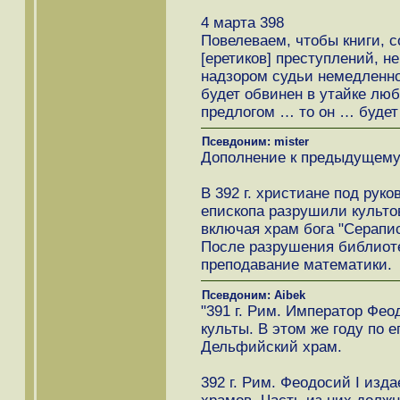
4 марта 398
Повелеваем, чтобы книги, 
[еретиков] преступлений, 
надзором судьи немедленно
будет обвинен в утайке люб
предлогом … то он … будет 
Псевдоним: mister
Дополнение к предыдущему 
В 392 г. христиане под рук
епископа разрушили культо
включая храм бога "Серапис
После разрушения библиоте
преподавание математики.
Псевдоним: Aibek
"391 г. Рим. Император Фео
культы. В этом же году по 
Дельфийский храм.
392 г. Рим. Феодосий I изда