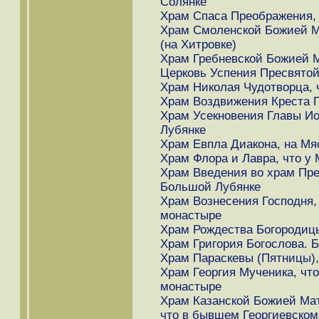
Солянке
Храм Спаса Преображения, 
Храм Смоленской Божией М
(на Хитровке)
Храм Гребневской Божией 
Церковь Успения Пресвятой
Храм Николая Чудотворца, 
Храм Воздвижения Креста Г
Храм Усекновения Главы Ио
Лубянке
Храм Евпла Диакона, на Мя
Храм Флора и Лавра, что у
Храм Введения во храм Пре
Большой Лубянке
Храм Вознесения Господня
монастыре
Храм Рождества Богородицы
Храм Григория Богослова. 
Храм Параскевы (Пятницы),
Храм Георгия Мученика, чт
монастыре
Храм Казанской Божией Мат
что в бывшем Георгиевском