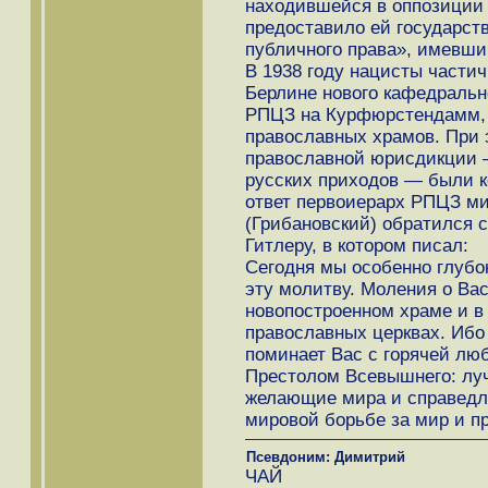
находившейся в оппозиции 
предоставило ей государст
публичного права», имевший
В 1938 году нацисты части
Берлине нового кафедральн
РПЦЗ на Курфюрстендамм, 
православных храмов. При 
православной юрисдикции —
русских приходов — были 
ответ первоиерарх РПЦЗ м
(Грибановский) обратился 
Гитлеру, в котором писал:
Сегодня мы особенно глубо
эту молитву. Моления о Вас
новопостроенном храме и в 
православных церквах. Ибо 
поминает Вас с горячей лю
Престолом Всевышнего: лу
желающие мира и справедли
мировой борьбе за мир и пр
Псевдоним: Димитрий
ЧАЙ