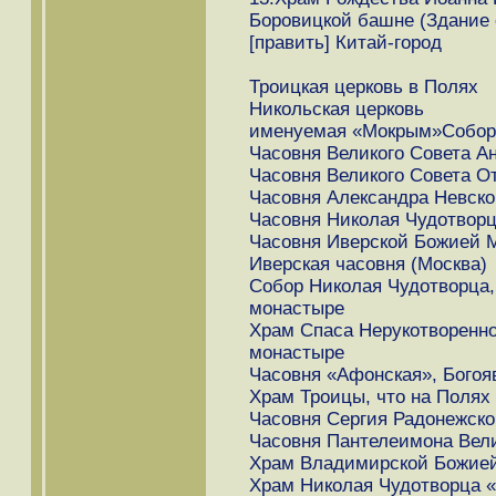
Боровицкой башне (Здание 
[править] Китай-город
Троицкая церковь в Полях
Никольская церковь
именуемая «Мокрым»Собор 
Часовня Великого Совета Ан
Часовня Великого Совета От
Часовня Александра Невског
Часовня Николая Чудотворц
Часовня Иверской Божией М
Иверская часовня (Москва)
Собор Николая Чудотворца,
монастыре
Храм Спаса Нерукотворенно
монастыре
Часовня «Афонская», Богоя
Храм Троицы, что на Полях
Часовня Сергия Радонежског
Часовня Пантелеимона Вели
Храм Владимирской Божией 
Храм Николая Чудотворца 