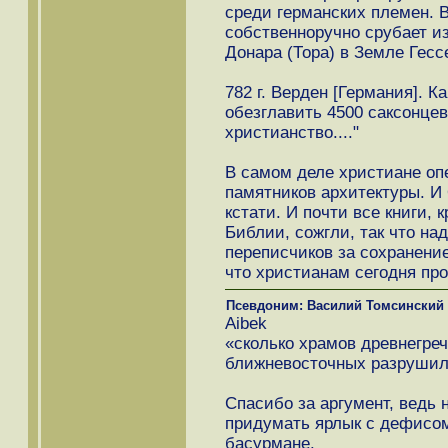
среди германских племен. В
собственноручно срубает и
Донара (Тора) в Земле Гесс
782 г. Верден [Германия]. 
обезглавить 4500 саксонцев
христианство...."
В самом деле христиане оп
памятников архитектуры. И
кстати. И почти все книги,
Библии, сожгли, так что на
переписчиков за сохранение
что христианам сегодня про
Псевдоним: Василий Томсинский
Aibek
«сколько храмов древнегреч
ближневосточных разрушил
Спасибо за аргумент, ведь 
придумать ярлык с дефисом.
басурмане.