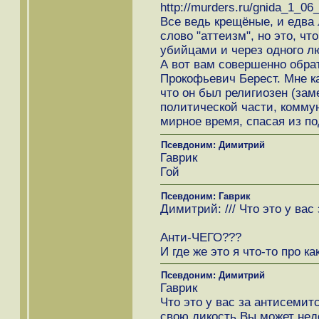
http://murders.ru/gnida_1_06
Все ведь крещёные, и едва 
слово "аттеизм", но это, ч
убийцами и через одного л
А вот вам совершенно обра
Прокофьевич Берест. Мне к
что он был религиозен (зам
политической части, коммун
мирное время, спасая из 
Псевдоним: Димитрий
Гаврик
Гой
Псевдоним: Гаврик
Димитрий: /// Что это у вас
Анти-ЧЕГО???
И где же это я что-то про к
Псевдоним: Димитрий
Гаврик
Что это у вас за антисемит
свою дикость.Вы может нед