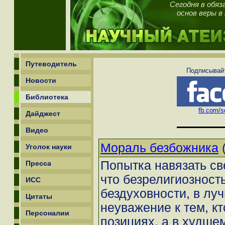
Сегодня в обяз
основ веры в
Путеводитель
Подписывайт
Новости
Библиотека
fb.com/sc
Дайджест
Видео
Мораль безбожника
Уголок науки
Попытка навязать св
Пресса
что безрелигиозност
ИСС
бездуховности, в лу
Цитаты
неуважение к тем, кт
Персоналии
позициях, а в худше