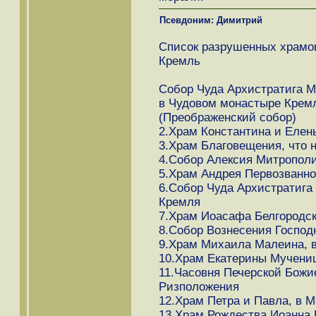
Псевдоним: Димитрий
Список разрушенных храмов
Кремль
Собор Чуда Архистратига 
в Чудовом монастыре Кремл
(Преображенский собор)
2.Храм Константина и Елены
3.Храм Благовещения, что 
4.Собор Алексия Митрополи
5.Храм Андрея Первозванно
6.Собор Чуда Архистратига
Кремля
7.Храм Иоасафа Белгородск
8.Собор Вознесения Господ
9.Храм Михаила Малеина, 
10.Храм Екатерины Мучени
11.Часовня Печерской Божи
Ризположения
12.Храм Петра и Павла, в 
13.Храм Рождества Иоанна П