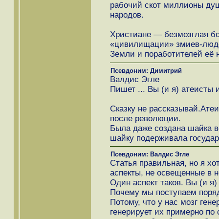
рабочий скот миллионы ду
народов.
Христиане — безмозглая б
«цивилищации» змиев-людо
Земли и поработителей её 
Псевдоним: Димитрий
Валдис Эгле
Пишет ... Вы (и я) атеисты
Сказку не рассказывай.Ате
после революции.
Была даже создана шайка в
шайку подерживала государ
Псевдоним: Валдис Эгле
Статья правильная, но я хо
аспекты, не освещенные в н
Один аспект таков. Вы (и я
Почему мы поступаем поряд
Потому, что у нас мозг ген
генерирует их примерно по