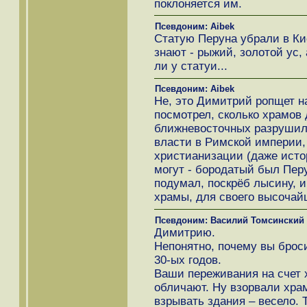
поклоняется им.
Псевдоним: Aibek
Статую Перуна убрали в Ки
знают - рыжий, золотой ус,
ли у статуи...
Псевдоним: Aibek
Не, это Димитрий ропщет на
посмотрел, сколько храмов 
ближневосточных разрушили
власти в Римской империи,
христианизации (даже истор
могут - бородатый был Пер
подумал, поскрёб лысину, 
храмы, для своего высочайш
Псевдоним: Василий Томсинский
Димитрию.
Непонятно, почему вы брос
30-ых годов.
Ваши переживания на счет 
обличают. Ну взорвали храм
взрывать здания – весело. 