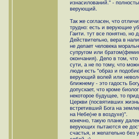
изнасилований." - полность
верующий.
Так же согласен, что отлич
трудно: есть и верующие у
Гаити. тут все понятно, но д
Действительно, вера в нали
не делает человека мораль
супругом или братом(фемин
окончания). Дело в том, что
сути, а не по тому, что мож
люди есть "образ и подобие
верующий волей или неволе
ближнему - это гадость Бог
допускает, что кроме биоло
некоторое будущее, то прид
Церкви (посвятивших жизнь
встретивший Бога на земле(
на Небе(не в воздухе)".
конечно, такую планку дале
верующих пытаются ее дост
счастья, и желательно без 