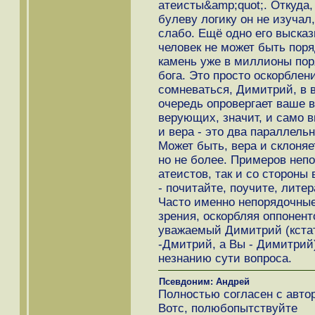
атеисты&amp;quot;. Откуда,
булеву логику он не изучал
слабо. Ещё одно его высказ
человек не может быть пор
камень уже в миллионы пор
бога. Это просто оскорблен
сомневаться, Димитрий, в 
очередь опровергает ваше 
верующих, значит, и само 
и вера - это два параллель
Может быть, вера и склоняет
но не более. Примеров непо
атеистов, так и со стороны
- почитайте, поучите, литер
Часто именно непорядочны
зрения, оскорбляя оппонент
уважаемый Димитрий (кстати
-Дмитрий, а Вы - Димитрий
незнанию сути вопроса.
Псевдоним: Андрей
Полностью согласен с авто
Вотс, полюбопытствуйте