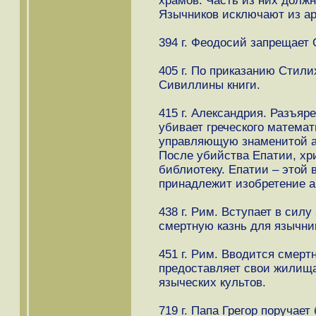
храмов. Часть из них долж
Язычников исключают из ар
394 г. Феодосий запрещает
405 г. По приказанию Стил
Сивиллины книги.
415 г. Александрия. Разъяр
убивает греческого матема
управляющую знаменитой а
После убийства Епатии, хр
библиотеку. Епатии – этой
принадлежит изобретение а
438 г. Рим. Вступает в силу
смертную казнь для язычни
451 г. Рим. Вводится смертн
предоставляет свои жилищ
языческих культов.
719 г. Папа Грегор поруча