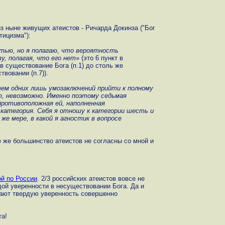
з ныне живущих атеистов - Ричарда Докинза ("Бог
тицизма"):
тью, но я полагаю, что вероятность
у, полагая, что его нет
» (это 6 пункт в
 существование Бога (п.1) до столь же
вовании (п.7)).
ем одних лишь умозаключений прийти к полному
, невозможно. Именно поэтому седьмая
противоположная ей, наполненная
категория. Себя я отношу к категории шесть и
 же мере, в какой я агностик в вопросе
е же большинство атеистов не согласны со мной и
ой по России
. 2/3 российских атеистов вовсе не
дой уверенности в несуществовании Бога. Да и
итают твердую уверенность совершенно
а!