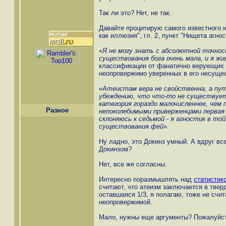
Так ли это? Нет, не так.
Давайте процитирую самого известного и
как иллюзия", гл. 2, пункт "Нищета агнос
«
Я не могу знать с абсолютной точнос
существования бога очень мала, и я жив
классификации от фанатично верующих в
неопровержимо уверенных в его несущест
«
Атеистам вера не свойственна, а пут
убеждению, что что-то не существует
категория гораздо малочисленнее, чем 
Разное
непоколебимыми приверженцами первая 
склоняюсь к седьмой - я агностик в той
существования фей
».
Ну ладно, это Докинз умный. А вдруг вс
Докинзом?
Нет, все же согласны.
Интересно поразмышлять над
статистик
считают, что атеизм заключается в твер
оставшаяся 1/3, я полагаю, тоже не сч
неопровержимой.
Мало, нужны еще аргументы? Пожалуйст