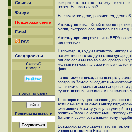
Ссылки
говорит, что Бога нет, потому что мы Ег
воюет. Но прав ли он?
Форум
На самом же деле, разумеется, дело обс
Поддержка сайта
Атеизму ни в малейшей мере не против
магии, экстрасенсов, инопланетян и т.д. и
E-mail
Атеизму противоречит лишь ВЕРА во вс
RSS
разумеется).
Например, я, будучи атеистом, никогда
Спецпроекты
потомственного колдуна с международн
однако если бы кто-то в лабораторных 
СкепсиС
молнии из глаз, пальцев и иных частей т
Номер 2.
факт.
Точно также я никогда не поверю уфоло
завтра на Землю высадится «миротворче
галактики с плазмаганами наперевес и 
существование инопланетян я признаю з
поиск по сайту
Я не верю в существование драконов и н
если сейчас я за окном увижу пару-тро
сжигающих Москву улицу за улицей, я п
вопить «Этого не может быть, потому что
Подписка на новости
богами и всеми остальными тому подоб
Возможно, кто-то скажет: это ты так сч
уверены в том, что Бога нет.