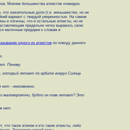
за. Мнение большинства атеистов очевидно.
о, что значительные доли (т.е. меньшинство, но не
йний вариант с твердой уверенностью. На самом
ны и логичны, что и остальные атеисты, но не
 заставляющим предельно четко выражать свою
тся мелочные придирки к словам и
азывание одного из атеистов
по поводу данного
и.
ет. Почему.
, который летает по орбите вокруг Солнца
 нет - невозможно.
то маловероятно, будто он там летает? Это
м нет.
т, что такое атеизм и кто такие атеисты, либо
дение. Демагогия чистой воды.