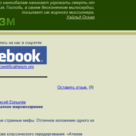
о каннибалам начинает угрожать смерть от
я, Господь, в своем бесконечном милосердии,
посылает им жирного миссионера.
Уайльд Оскар
есь на нас в соцсетях
ientificatheism.org
Оставить отзыв.
(9)
ксей Ерпылёв
ватное мировоззрение
ые странные мифы. Отличное изложение одного из
ове классического передергивания: «Атеизм