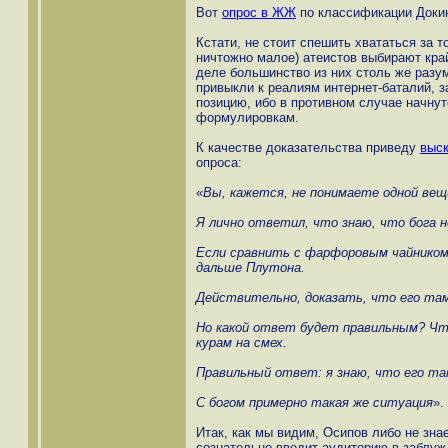
Вот
опрос в ЖЖ
по классификации Докин
Кстати, не стоит спешить хвататься за т
ничтожно малое) атеистов выбирают кра
деле большинство из них столь же разум
привыкли к реалиям интернет-баталий,
позицию, ибо в противном случае начну
формулировкам.
К качестве доказательства приведу
выск
опроса:
«
Вы, кажется, не понимаете одной вещ
Я лично ответил, что знаю, что бога н
Если сравнить с фарфоровым чайником
дальше Плутона.
Действительно, доказать, что его там
Но какой ответ будет правильным? Ч
курам на смех.
Правильный ответ: я знаю, что его та
С богом примерно такая же ситуация
».
Итак, как мы видим, Осипов либо не знае
сознательно вводит аудиторию в заблуж