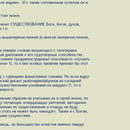
о не видим» . И с таким соломенным чучелом он и
тоит иначе.
оречит СУЩЕСТВОВАНИЕ Бога, богов, духов,
 т.п.
е вышеперечисленное (и многое неперечисленное,
 не поверю словам вещающего с телеэкрана
ым дипломом о его чудотворных способностях,
условиях продемонстрировал способность «пускать
ела» ©, то я без особых проблем признал бы этот
гу с горящими фанатизмом глазами. Но если вдруг
ский десант рыбочервебабуинов из соседней
дружественными улыбками на мордах» ©, то и
апросто.
икоим образом не учитываю их в своей жизни, но
йку летающих огнедышащих рептилий, методично
ризнаю их существование и отнюдь не буду
 этого не может быть никогда!». Также и с Богом,
ными сущностями.
итаешь, но большинство атеистов именно твердо