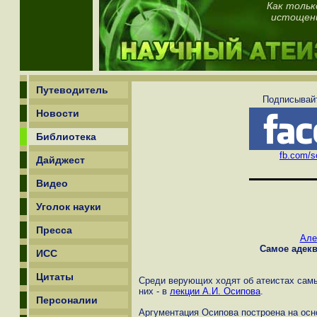
Как тольк
истощени
Путеводитель
Подписывайт
Новости
Библиотека
fb.com/sc
Дайджест
Видео
Уголок науки
Пресса
Але
Самое адек
ИСС
Цитаты
Среди верующих ходят об атеистах сам
них - в
лекции А.И. Осипова
.
Персоналии
Аргументация Осипова построена на осн