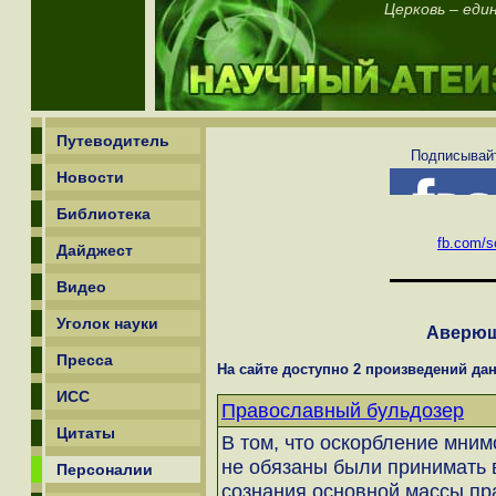
Церковь – еди
Путеводитель
Подписывайт
Новости
Библиотека
fb.com/sc
Дайджест
Видео
Уголок науки
Аверюш
Пресса
На сайте доступно 2 произведений дан
ИСС
Православный бульдозер
Цитаты
В том, что оскорбление мним
не обязаны были принимать в
Персоналии
сознания основной массы пр