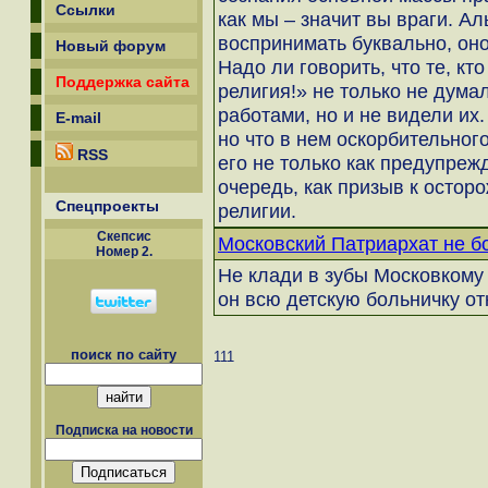
Ссылки
как мы – значит вы враги. А
воспринимать буквально, он
Новый форум
Надо ли говорить, что те, кт
Поддержка сайта
религия!» не только не дум
работами, но и не видели их.
E-mail
но что в нем оскорбительног
RSS
его не только как предупреж
очередь, как призыв к осто
Спецпроекты
религии.
Скепсиc
Московский Патриархат не б
Номер 2.
Не клади в зубы Московкому 
он всю детскую больничку отк
поиск по сайту
111
Подписка на новости