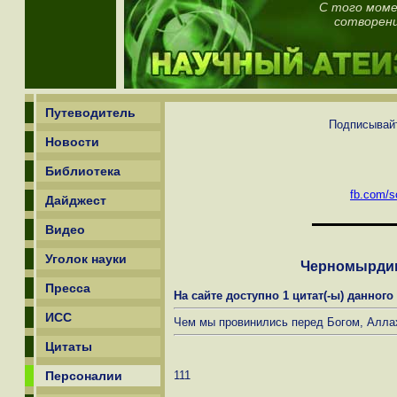
С того моме
сотворени
Путеводитель
Подписывайт
Новости
Библиотека
fb.com/sc
Дайджест
Видео
Уголок науки
Черномырдин
Пресса
На сайте доступно 1 цитат(-ы) данного
ИСС
Чем мы провинились перед Богом, Алла
Цитаты
Персоналии
111