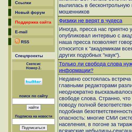
Ссылки
вылилась в бесконтрольную 
мошенников
Новый форум
Физики не верят в чудеса
Поддержка сайта
Иногда, пресса нас приятно 
E-mail
опубликовал интервью с ака
наша пресса позволяет говор
RSS
относится к "академикам все
других подобных "наук").
Спецпроекты
Только ли свобода слова ну
Скепсиc
Номер 2.
информации?
Недавно состоялась встреча 
главными редакторами разл
неоднократно высказывалось
поиск по сайту
свободе слова. Странно, что
поводу полной безответстве
подобная безответственность
Подписка на новости
опасность: многие СМИ сист
населения, в погоне за тир
всяческие небылицы-сенсаци