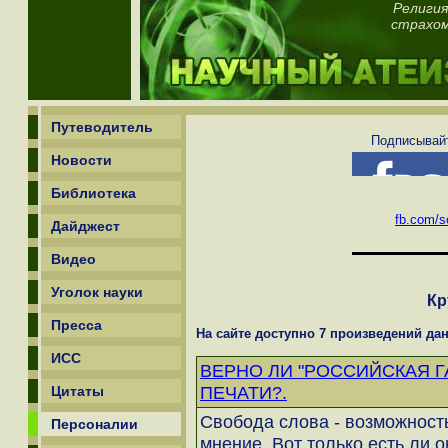
Религия
страхом
Путеводитель
Подписывайт
Новости
Библиотека
fb.com/sc
Дайджест
Видео
Уголок науки
Кр
Пресса
На сайте доступно 7 произведений дан
ИСС
ВЕРНО ЛИ "РОССИЙСКАЯ Г
ПЕЧАТИ?.
Цитаты
Свобода слова - возможност
Персоналии
мнение. Вот только есть ли о