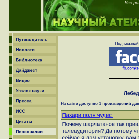
Все ре
Путеводитель
Подписывайт
Новости
Библиотека
fb.com/sc
Дайджест
Видео
Уголок науки
Лебед
Пресса
На сайте доступно 1 произведений дан
ИСС
Пахари поля чудес
Цитаты
Почему шарлатанов так при
телеаудитория? Да потому чт
Персоналии
сейчас я дам установку, вам 