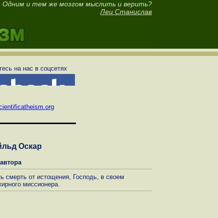
Одним и тем же мозгом мыслить и верить?
Лец Станислав
есь на нас в соцсетях
ientificatheism.org
йльд Оскар
 автора
ь смерть от истощения, Господь, в своем
жирного миссионера.