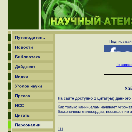
Путеводитель
Подписывайт
Новости
Библиотека
fb.com/sc
Дайджест
Видео
Уголок науки
Уа
Пресса
На сайте доступно 1 цитат(-ы) данного
ИСС
Как только каннибалам начинает угрожат
бесконечном милосердии, посылает им 
Цитаты
Персоналии
111