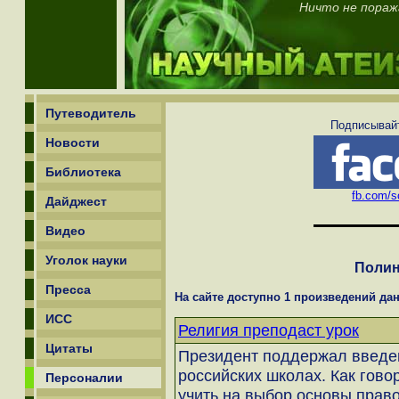
Ничто не поража
Путеводитель
Подписывайт
Новости
Библиотека
fb.com/sc
Дайджест
Видео
Уголок науки
Полин
Пресса
На сайте доступно 1 произведений дан
ИСС
Религия преподаст урок
Цитаты
Президент поддержал введен
российских школах. Как гово
Персоналии
учить на выбор основы прав