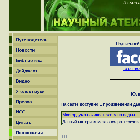
В слова
Путеводитель
Подписывайт
Новости
Библиотека
fb.com/sc
Дайджест
Видео
Уголок науки
Юли
Пресса
На сайте доступно 1 произведений дан
ИСС
Мосгордума начинает охоту на ведьм
Данный материал можно охарактеризоват
Цитаты
Персоналии
111