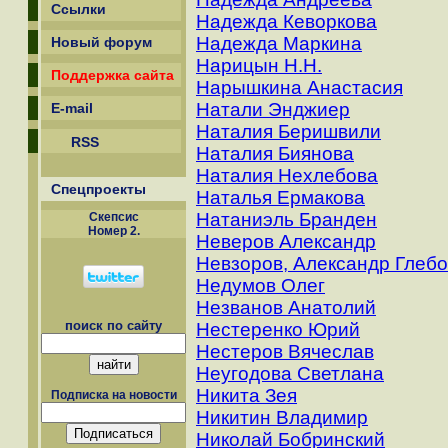
Ссылки
Надежда Кеворкова
Надежда Маркина
Новый форум
Нарицын Н.Н.
Поддержка сайта
Нарышкина Анастасия
Натали Энджиер
E-mail
Наталия Беришвили
RSS
Наталия Биянова
Наталия Нехлебова
Спецпроекты
Наталья Ермакова
Натаниэль Бранден
Скепсиc
Номер 2.
Неверов Александр
Невзоров, Александр Глеб
Недумов Олег
Незванов Анатолий
поиск по сайту
Нестеренко Юрий
Нестеров Вячеслав
Неугодова Светлана
Никита Зея
Подписка на новости
Никитин Владимир
Николай Бобринский