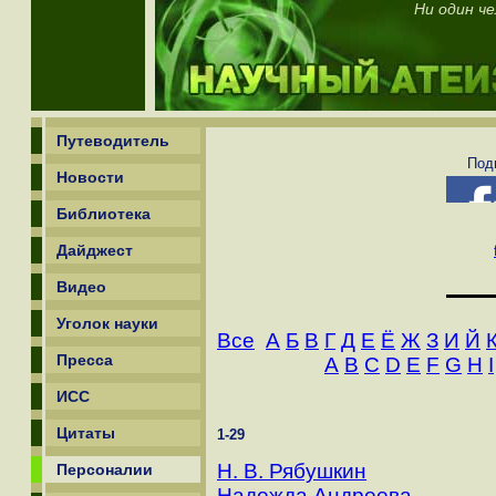
Ни один ч
Путеводитель
Под
Новости
Библиотека
Дайджест
Видео
Уголок науки
Все
А
Б
В
Г
Д
Е
Ё
Ж
З
И
Й
Пресса
A
B
C
D
E
F
G
H
I
ИСС
Цитаты
1-29
Н. В. Рябушкин
Персоналии
Надежда Андреева