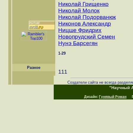
Николай Грищенко
Николай Молок
Николай Подорванюк
Никонов Александр
Ницше Фридрих
Новопрудский Семен
Нунэ Барсегян
1-29
Разное
111
Создатели сайта не всегда разделя
"Научный А
Дизайн:
Гунявый Роман
Пр