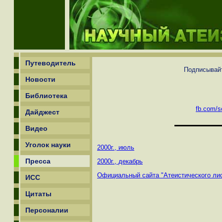
Путеводитель
Подписывайт
Новости
Библиотека
fb.com/sc
Дайджест
Видео
Уголок науки
2000г., июль
Пресса
2000г., декабрь
Официальный сайта "Атеистического лис
ИСС
Цитаты
Персоналии