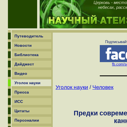
Церковь - место
небесах, рас
Путеводитель
Подписывайт
Новости
Библиотека
Дайджест
fb.com/sc
Видео
Уголок науки
Уголок науки
/
Человек
Пресса
ИСС
Цитаты
Предки совреме
кан
Персоналии