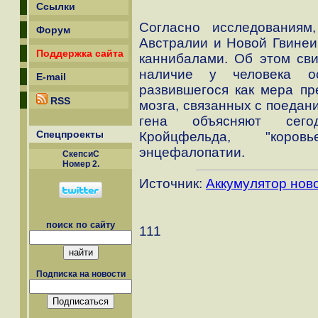
Ссылки
Согласно исследованиям
Форум
Австралии и Новой Гвинеи
Поддержка сайта
каннибалами. Об этом свид
наличие у человека ос
E-mail
развившегося как мера пр
RSS
мозга, связанных с поедан
гена объясняют сего
Спецпроекты
Кройцфельда, "коров
энцефалопатии.
СкепсиС
Номер 2.
Источник:
Аккумулятор нов
поиск по сайту
111
Подписка на новости