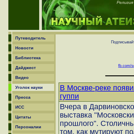
Религия 
Путеводитель
Подписывайт
Новости
Библиотека
fb.com/sc
Дайджест
Видео
В Москве-реке появи
Уголок науки
гуппи
Пресса
Вчера в Дарвиновск
ИСС
выставка "Московски
Цитаты
прошлого". Столичны
Персоналии
том, как мутируют п