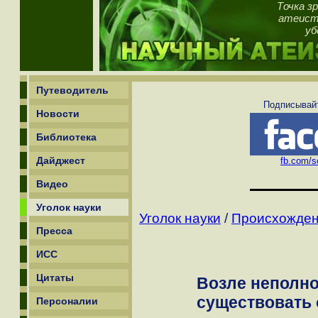
Точка з
атеист,
уб
Путеводитель
Подписывайт
Новости
Библиотека
Дайджест
fb.com/sc
Видео
Уголок науки
Уголок науки
/
Происхожден
Пресса
ИСС
Цитаты
Возле неполно
существовать
Персоналии