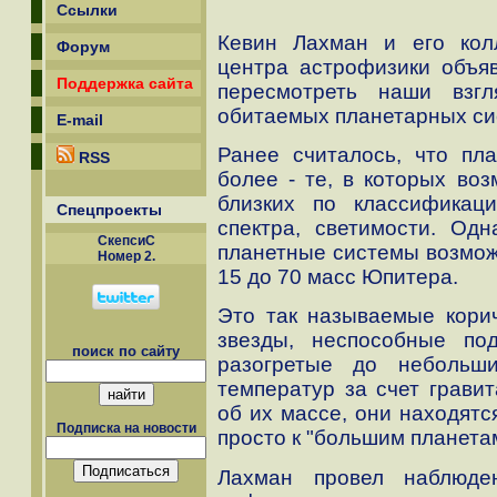
Ссылки
Кевин Лахман и его колл
Форум
центра астрофизики объя
Поддержка сайта
пересмотреть наши взг
обитаемых планетарных си
E-mail
Ранее считалось, что пл
RSS
более - те, в которых воз
близких по классификац
Спецпроекты
спектра, светимости. Одн
СкепсиС
планетные системы возможн
Номер 2.
15 до 70 масс Юпитера.
Это так называемые кори
звезды, неспособные по
поиск по сайту
разогретые до небольши
температур за счет гравит
об их массе, они находятс
Подписка на новости
просто к "большим планета
Лахман провел наблюде