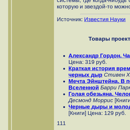
системы, где когда-нибудь
которую и звездой-то можн
Источник:
Известия Науки
Товары проект
Александр Гордон. Ча
Цена: 319 руб.
Краткая история вре
черных дыр
Стивен Х
Мечта Эйнштейна. В п
Вселенной
Барри Пар
Голая обезьяна. Чело
Десмонд Моррис
[Книги
Черные дыры и моло
[Книги] Цена: 129 руб.
111