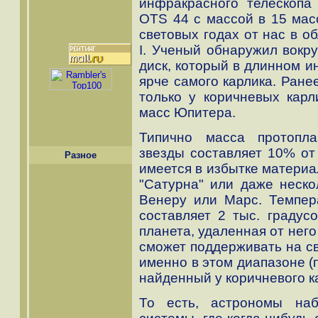
инфракрасного телескопа 
OTS 44 с массой в 15 мас
световых годах от нас в о
I. Ученый обнаружил вокру
диск, который в длинном и
ярче самого карлика. Ране
только у коричневых карл
масс Юпитера.
Типично масса протопла
звезды составляет 10% от 
Разное
имеется в избытке материа
"Сатурна" или даже неско
Венеру или Марс. Темпера
составляет 2 тыс. градусо
планета, удаленная от него 
сможет поддерживать на св
именно в этом диапазоне (
найденный у коричневого к
То есть, астрономы на