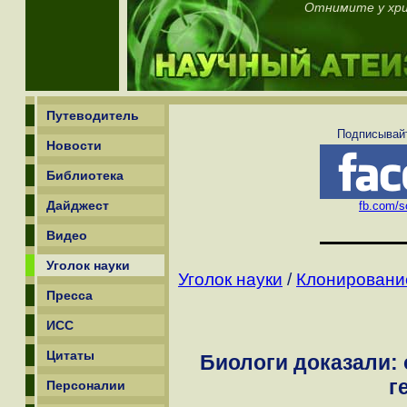
Отнимите у хри
Путеводитель
Подписывайт
Новости
Библиотека
Дайджест
fb.com/sc
Видео
Уголок науки
Уголок науки
/
Клонирование
Пресса
ИСС
Цитаты
Биологи доказали: 
г
Персоналии