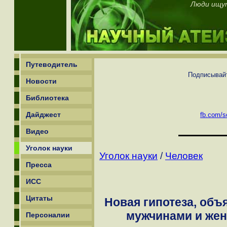
Люди ищут
Путеводитель
Подписывайт
Новости
Библиотека
Дайджест
fb.com/sc
Видео
Уголок науки
Уголок науки
/
Человек
Пресса
ИСС
Цитаты
Новая гипотеза, об
мужчинами и жен
Персоналии