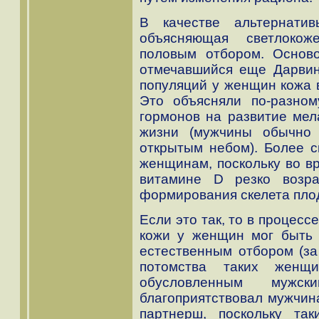
В качестве альтернати
объясняющая светлокож
половым отбором. Осново
отмечавшийся еще Дарвин
популяций у женщин кожа в
Это объясняли по-разном
гормонов на развитие мел
жизни (мужчины обычно
открытым небом). Более с
женщинам, поскольку во в
витамине D резко возра
формирования скелета плод
Если это так, то в процес
кожи у женщин мог быть 
естественным отбором (з
потомства таких женщ
обусловленным мужск
благоприятствовал мужчин
партнерш, поскольку та