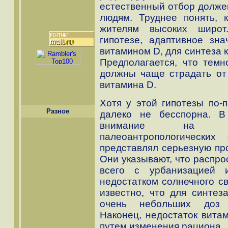
естественный отбор долже
людям. Труднее понять, 
жителям высоких широт
гипотезе, адаптивное зна
витамином D, для синтеза 
Предполагается, что тем
должны чаще страдать от 
витамина D.
Хотя у этой гипотезы по-
Разное
далеко не бесспорна. В
внимание на отс
палеоантропологических
представлял серьезную про
Они указывают, что распро
всего с урбанизацией 
недостатком солнечного св
известно, что для синтез
очень небольших доз у
Наконец, недостаток вита
путем изменения рациона.