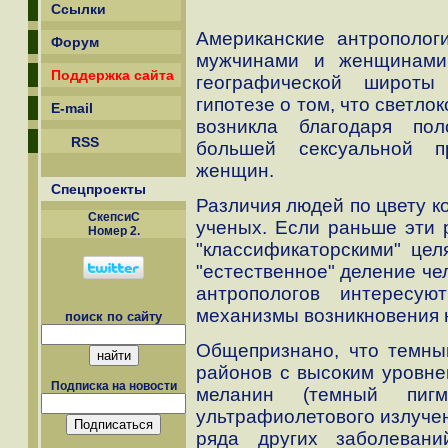
Ссылки
Американские антрополог
Форум
мужчинами и женщинами
Поддержка сайта
географической широты
гипотезе о том, что светл
E-mail
возникла благодаря пол
RSS
большей сексуальной пр
женщин.
Спецпроекты
Различия людей по цвету к
СкепсиС
ученых. Если раньше эти 
Номер 2.
"классификаторскими" цел
"естественное" деление че
антропологов интересу
механизмы возникновения 
поиск по сайту
Общепризнано, что темны
районов с высоким уровне
Подписка на новости
меланин (темный пигм
ультрафиолетового излучен
ряда других заболеван