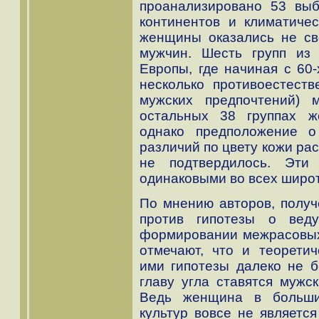
проанализировано 53 выб
континентов и климатичес
женщины оказались не св
мужчин. Шесть групп из 
Европы, где начиная с 60-
несколько противоестеств
мужских предпочтений)
остальных 38 группах 
однако предположение о
различий по цвету кожи рас
не подтвердилось. Эти
одинаковыми во всех широт
По мнению авторов, получ
против гипотезы о вед
формировании межрасовых 
отмечают, что и теорети
ими гипотезы далеко не б
главу угла ставятся мужс
Ведь женщина в больши
культур вовсе не являетс