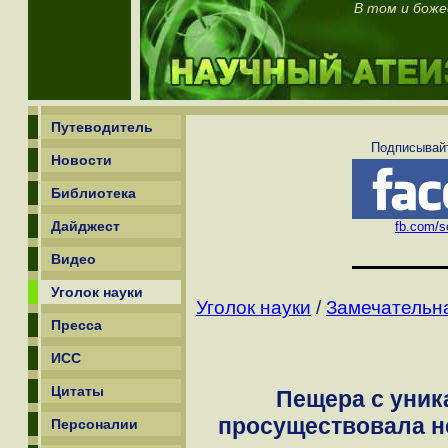
В том и боже
Путеводитель
Подписывайт
Новости
Библиотека
Дайджест
fb.com/sc
Видео
Уголок науки
Уголок науки
/
Замечательн
Пресса
ИСС
Цитаты
Пещера с уник
просуществовала н
Персоналии