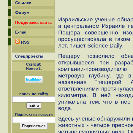
Ссылки
Форум
Израильские ученые обнар
Поддержка сайта
в центральном Израиле пе
Пещера совершенно изо
E-mail
просуществовала в таком 
RSS
лет, пишет Science Daily.
Пещеру позволило обна
Спецпроекты
открывшееся при разраб
СкепсиС
компании-производител
Номер 2.
метровую глубину, где в
названная "пещерой 
ответвлениями протянулас
поиск по сайту
километра. В ней наход
уникальна тем, что в нее
вода.
Подписка на новости
Здесь ученые обнаружили 
животных - четыре пресно
четыре сухопутных вида. О