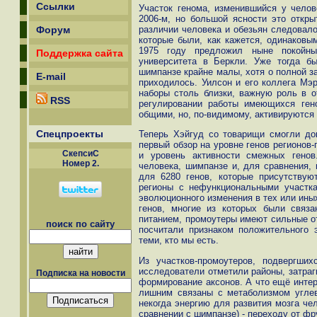
Ссылки
Участок генома, изменившийся у челов
2006-м, но большой ясности это откры
различии человека и обезьян следовало 
Форум
которые были, как кажется, одинаковы
1975 году предложил ныне покойны
Поддержка сайта
университета в Беркли. Уже тогда бы
шимпанзе крайне малы, хотя о полной за
E-mail
приходилось. Уилсон и его коллега Мэр
наборы столь близки, важную роль в о
RSS
регулировании работы имеющихся ген
общими, но, по-видимому, активируются 
Спецпроекты
Теперь Хэйгуд со товарищи смогли до
первый обзор на уровне генов регионов
СкепсиС
и уровень активности смежных гено
Номер 2.
человека, шимпанзе и, для сравнения,
для 6280 генов, которые присутствую
регионы с нефункциональными участк
эволюционного изменения в тех или ины
генов, многие из которых были связа
питанием, промоутеры имеют сильные от
поиск по сайту
посчитали признаком положительного 
теми, кто мы есть.
Из участков-промоутеров, подвергши
исследователи отметили районы, затраг
Подписка на новости
формирование аксонов. А что ещё интер
лишним связаны с метаболизмом углево
некогда энергию для развития мозга че
сравнении с шимпанзе) - переходу от фр