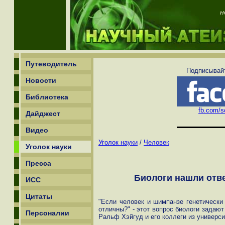
н
Путеводитель
Подписывайт
Новости
Библиотека
fb.com/sc
Дайджест
Видео
Уголок науки
/
Человек
Уголок науки
Пресса
Биологи нашли отве
ИСС
Цитаты
"Если человек и шимпанзе генетически
отличны?" - этот вопрос биологи задают
Персоналии
Ральф Хэйгуд и его коллеги из универси