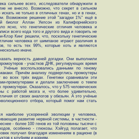
ека сильнее всего, исследователи обнаружили в
тие не внесло. Возможно, что секрет в сильном
искать не только в отличных генах, но и в генах,
ми. Возможное решение этой "загадки 1%" ещё в
й биолог Аллан Уилсон из Калифорнийского
ло ясно, что генетические отличия человека и
писи всего кода того и другого вида и говорить не
и-Клэр Кинг решили, что, поскольку генетические
тличии человека от шимпанзе играют различия в
ов, то есть тех 99%, которые хоть и являются
несколько иначе.
казать верность давней догадки. Они выполнили
-промоутеров - участков ДНК, регулирующих время
в. Учёные воспользовались данными по геному
 макаки. Причём анализу подверглись промоутеры
т во всех трёх видах. Генетики сравнивали эти
ами-промоутерами и делали заключение о темпе
х промоутерах. Оказалось, что у 575 человеческих
ны с работой мозга и, что более удивительно,
личия от своих аналогов у обезьян. А это учёные
эволюционного отбора, который помог нам стать
хся наиболее ускоренной эволюции у человека,
ивающие развитие нервной системы, в частности -
еснее - более 100 генов из той половины тысячи с
дов, особенно - глюкозы. Хэйгуд полагает, что
ловек получил благодаря изменениям в рационе (в
уктов к клубням и корням.