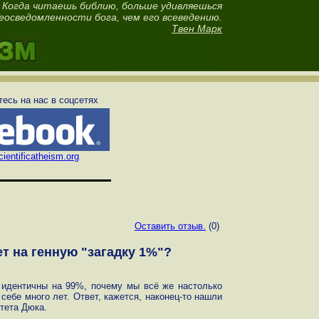
Когда читаешь библию, больше удивляешься
еосведомленности бога, чем его всеведению.
Твен Марк
есь на нас в соцсетях
ientificatheism.org
Оставить отзыв.
(0)
т на генную "загадку 1%"?
 идентичны на 99%, почему мы всё же настолько
 себе много лет. Ответ, кажется, наконец-то нашли
тета Дюка.