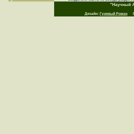
"Научный А
Дизайн:
Гунявый Роман
Пр