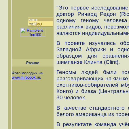
"Это первое исследование
доктор Ричард Редон (Ri
одному геному человек
различиях видов, невозмож
являются индивидуальными
В проекте изучались об
Западной Африки и одно
образцом для сравнени
шимпанзе Клинта (Clint).
Разное
Геномы людей были пол
Фото молодых на
www.mirpopok.ru
.
разговаривающих на языке 
охотников-собирателей мб
Конго) и биака (Центральн
30 человек.
В качестве стандартного
белого американца из прое
В результате команда уч