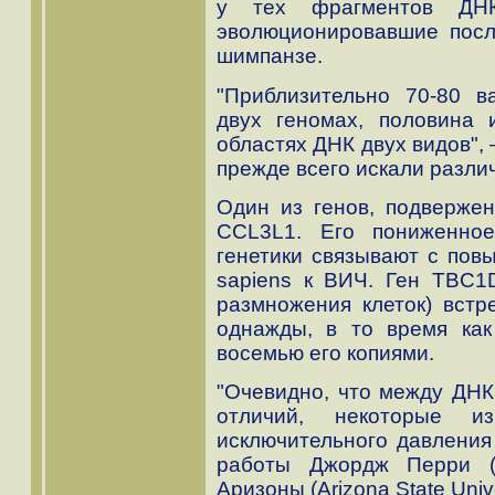
у тех фрагментов ДНК
эволюционировавшие посл
шимпанзе.
"Приблизительно 70-80 в
двух геномах, половина 
областях ДНК двух видов",
прежде всего искали разли
Один из генов, подверже
CCL3L1. Его пониженное
генетики связывают с по
sapiens к ВИЧ. Ген TBC1
размножения клеток) вст
однажды, в то время как
восемью его копиями.
"Очевидно, что между ДНК
отличий, некоторые и
исключительного давления 
работы Джордж Перри (G
Аризоны (Arizona State Unive