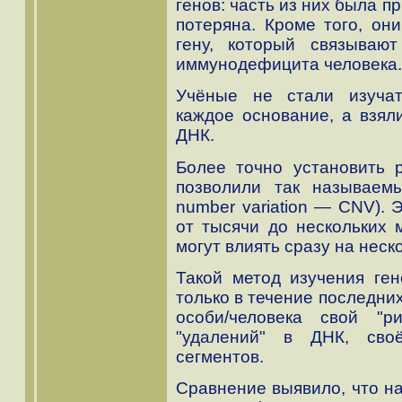
генов: часть из них была п
потеряна. Кроме того, он
гену, который связываю
иммунодефицита человека.
Учёные не стали изучат
каждое основание, а взял
ДНК.
Более точно установить 
позволили так называем
number variation — CNV). 
от тысячи до нескольких 
могут влиять сразу на неск
Такой метод изучения ге
только в течение последних
особи/человека свой "р
"удалений" в ДНК, сво
сегментов.
Сравнение выявило, что н