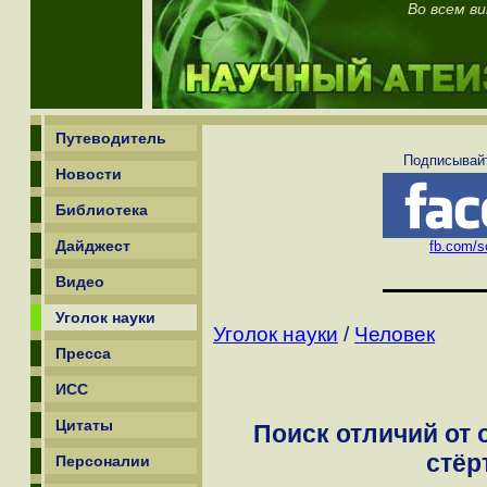
Во всем ви
Путеводитель
Подписывайт
Новости
Библиотека
Дайджест
fb.com/sc
Видео
Уголок науки
Уголок науки
/
Человек
Пресса
ИСС
Цитаты
Поиск отличий от 
стёр
Персоналии