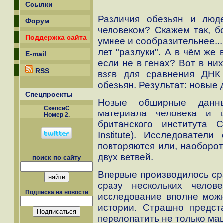
Ссылки
Различия обезьян и люд
Форум
человеком? Скажем так, б
Поддержка сайта
умнее и сообразительнее..
лет "разлуки". А в чём же
E-mail
если не в генах? Вот в ни
RSS
взяв для сравнения ДНК 
обезьян. Результат: новые д
Спецпроекты
Новые обширные данны
СкепсиС
материала человека и 
Номер 2.
британского института С
Institute). Исследовател
повторяются или, наоборот
двух ветвей.
поиск по сайту
Впервые производилось ср
сразу нескольких челов
Подписка на новости
исследование вполне мож
истории. Страшно предст
перелопатить не только маш