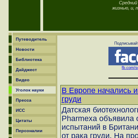
Средний 
жизнью, и, 
Путеводитель
Подписывайт
Новости
Библиотека
fb.com/sc
Дайджест
Видео
В Европе начались и
Уголок науки
груди
Пресса
Датская биотехноло
ИСС
Pharmexa объявила 
Цитаты
испытаний в Британи
Персоналии
от рака груди. На п