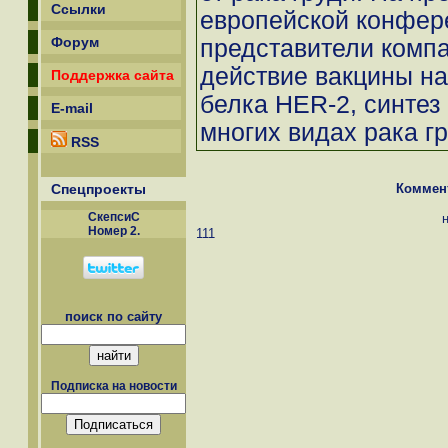
Ссылки
европейской конфере
Форум
представители компа
действие вакцины н
Поддержка сайта
белка HER-2, синтез
E-mail
многих видах рака гр
RSS
Спецпроекты
Коммен
СкепсиС
Номер 2.
111
поиск по сайту
Подписка на новости