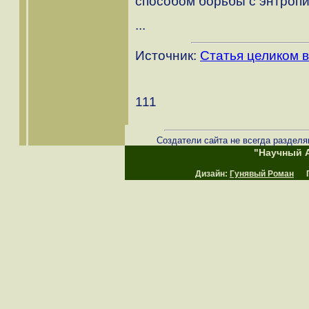
способом борьбы с энтропи
...
Источник:
Статья целиком в
111
Создатели сайта не всегда разделя
"Научный А
Дизайн:
Гунявый Роман
Пр