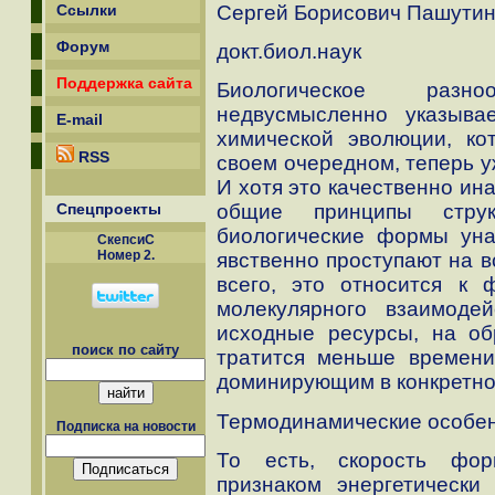
Сергей Борисович Пашути
Ссылки
Форум
докт.биол.наук
Поддержка сайта
Биологическое раз
недвусмысленно указыва
E-mail
химической эволюции, ко
RSS
своем очередном, теперь у
И хотя это качественно ин
Спецпроекты
общие принципы структ
биологические формы уна
СкепсиС
Номер 2.
явственно проступают на в
всего, это относится к 
молекулярного взаимоде
исходные ресурсы, на об
поиск по сайту
тратится меньше времени
доминирующим в конкретно
Термодинамические особен
Подписка на новости
То есть, скорость фор
признаком энергетически