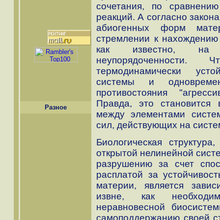
сочетания, по сравнени
реакций. А согласно закон
абиогенных форм мате
стремлении к нахождению 
как известно, на 
неупорядоченности.
термодинамически усто
системы и одноврем
противостояния "агрес
Правда, это становится 
Разное
между элементами систе
сил, действующих на систе
Биологическая структура
открытой нелинейной систе
разрушению за счет спос
расплатой за устойчивос
материи, является завис
извне, как необходим
неравновесной биосистем
самоподдержанию своей ст