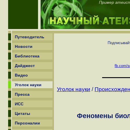
Пример атеисто
Путеводитель
Подписывайт
Новости
Библиотека
Дайджест
fb.com/sc
Видео
Уголок науки
Уголок науки
/
Происхожден
Пресса
ИСС
Цитаты
Феномены биол
Персоналии