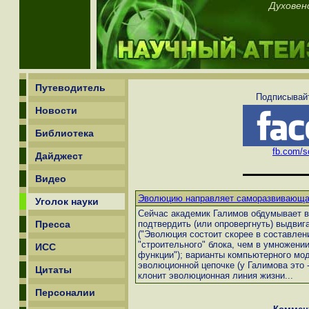
Духовен
Путеводитель
Подписывайт
Новости
Библиотека
fb.com/sc
Дайджест
Видео
Эволюцию направляет саморазвивающа
Уголок науки
Сейчас академик Галимов обдумывает в
Пресса
подтвердить (или опровергнуть) выдви
("Эволюция состоит скорее в составлен
"строительного" блока, чем в умножени
ИСС
функции"); варианты компьютерного мо
эволюционной цепочке (у Галимова это 
Цитаты
клонит эволюционная линия жизни...
Персоналии