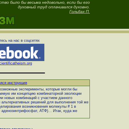
ство было бы весьма недовольно, если бы его
духовный труд оплачивался духовно.
Гольбах П.
есь на нас в соцсетях
ientificatheism.org
яся инструкция
озможные эксперименты, которые могли бы
гаемую им концепцию комбинаторной эволюции
ии новых комбинаций с участием данного
и альтернативных решений для выполнения той же
делирования возникновения молекулы # 1 в
- аденозинтрифосфат, АТФ)… Итак, куда же