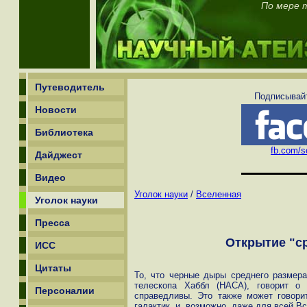
По мере т
Путеводитель
Подписывайт
Новости
Библиотека
fb.com/sc
Дайджест
Видео
Уголок науки
/
Вселенная
Уголок науки
Пресса
Открытие "с
ИСС
Цитаты
То, что черные дыры среднего размера
телескопа Хаббл (НАСА), говорит о
Персоналии
справедливы. Это также может говори
галактик, и, возможно, даже для всей В