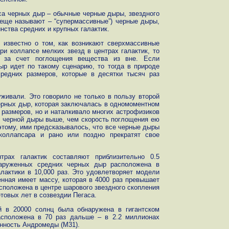
са черных дыр – обычные черные дыры, звездного
 еще называют – “супермассивные”) черные дыры,
нства средних и крупных галактик.
 известно о том, как возникают сверхмассивные
и коллапсе мелких звезд в центрах галактик, то
 за счет поглощения вещества из вне. Если
ыр идет по такому сценарию, то тогда в природе
редних размеров, которые в десятки тысяч раз
живали. Это говорило не только в пользу второй
ерных дыр, которая заключалась в одномоментном
 размеров, но и наталкивало многих астрофизиков
я черной дыры выше, чем скорость поглощения ею
этому, ими предсказывалось, что все черные дыры
коллапсара и рано или поздно прекратят свое
рах галактик составляют приблизительно 0.5
наруженных средних черных дыр расположена в
лактики в 10,000 раз. Это удовлетворяет модели
нная имеет массу, которая в 4000 раз превышает
сположена в центре шарового звездного скопления
етовых лет в созвездии Пегаса.
й в 20000 солнц была обнаружена в гигантском
асположена в 70 раз дальше – в 2.2 миллионах
анность Андромеды (М31).