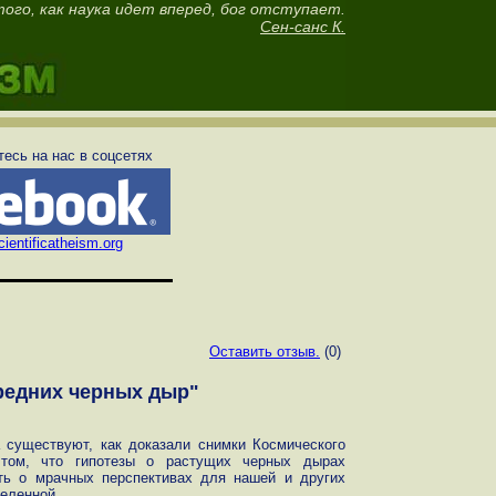
ого, как наука идет вперед, бог отступает.
Сен-санс К.
есь на нас в соцсетях
ientificatheism.org
Оставить отзыв.
(0)
редних черных дыр"
 существуют, как доказали снимки Космического
 том, что гипотезы о растущих черных дырах
ть о мрачных перспективах для нашей и других
селенной.