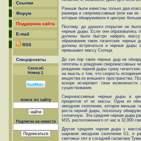
Ссылки
Раньше были известны только два клас
размера и сверхмассивные (или как их
Форум
которые обнаруживали в центрах больши
Поддержка сайта
Поэтому, до данного открытия не было
черные дыры. Если они образовались пр
E-mail
должны были быстро набрать массу
образование таких гигантских черных д
RSS
должны встречаться и черные дыры с
превышают массу Солнца.
До сих пор таких черных дыр не обнару
Спецпроекты
гипотезы о рождении сверхмассивных ч
СкепсиС
рождении черной дыры сразу гигантских
Номер 2.
на мысль о том, что скорость испарени
вещества из внешнего пространства. По
вскоре исчерпают свои возможности 
существование.
Сверхмассивные черные дыры в цент
поиск по сайту
процентов от их массы. Одна из об
звездном скоплении, которое меньше га
роста черной дыры, поскольку обнаруже
солнечную. Эта средняя черная дыра ра
M15, расположенного от нас в 32,000 св
Подписка на новости
Другая средняя черная дыра с массо
шаровом звездном скоплении G1, и р
световых лет в соседней галактике Тум