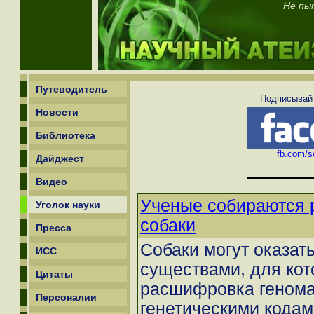
Не пы
Путеводитель
Подписывайт
Новости
Библиотека
fb.com/sc
Дайджест
Видео
Ученые собираются 
Уголок науки
собаки
Пресса
Собаки могут оказа
ИСС
существами, для кот
Цитаты
расшифровка генома
Персоналии
генетическими кода