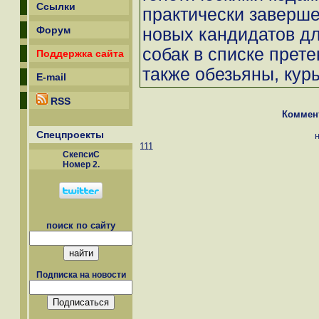
Ссылки
практически заверш
Форум
новых кандидатов д
собак в списке прет
Поддержка сайта
также обезьяны, куры
E-mail
RSS
Коммен
Спецпроекты
111
СкепсиС
Номер 2.
поиск по сайту
Подписка на новости