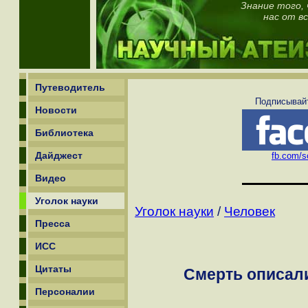
Знание того,
нас от в
Путеводитель
Подписывайт
Новости
Библиотека
Дайджест
fb.com/sc
Видео
Уголок науки
Уголок науки
/
Человек
Пресса
ИСС
Цитаты
Смерть описал
Персоналии