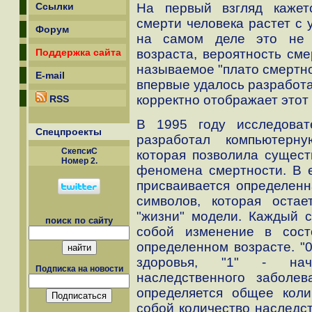
На первый взгляд кажет
Ссылки
смерти человека растет с 
Форум
на самом деле это не 
возраста, вероятность сме
Поддержка сайта
называемое "плато смертно
E-mail
впервые удалось разработа
корректно отображает этот
RSS
В 1995 году исследоват
Спецпроекты
разработал компьютерн
СкепсиС
которая позволила сущест
Номер 2.
феномена смертности. В 
присваивается определенн
символов, которая оста
"жизни" модели. Каждый си
поиск по сайту
собой изменение в сост
определенном возрасте. "0
здоровья, "1" - нача
Подписка на новости
наследственного заболе
определяется общее коли
собой количество наследс