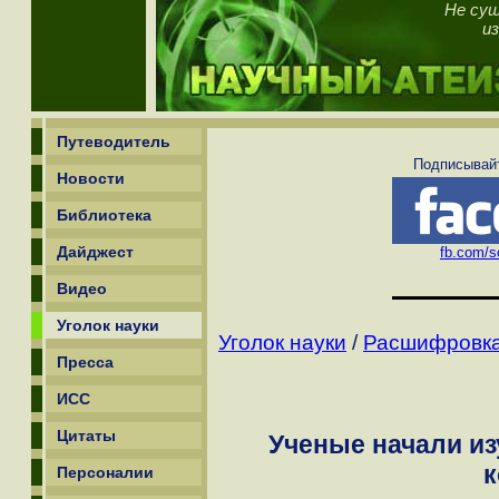
Не су
и
Путеводитель
Подписывайт
Новости
Библиотека
Дайджест
fb.com/sc
Видео
Уголок науки
Уголок науки
/
Расшифровка
Пресса
ИСС
Цитаты
Ученые начали из
Персоналии