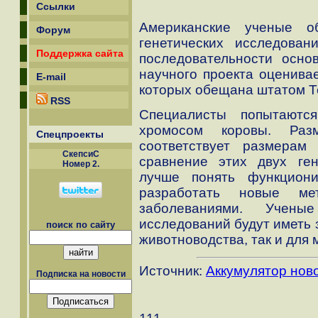
Ссылки
Американские ученые о
Форум
генетических исследован
Поддержка сайта
последовательности осно
научного проекта оценивае
E-mail
которых обещана штатом Т
RSS
Специалисты попытаются
хромосом коровы. Раз
Спецпроекты
соответствует размерам 
СкепсиС
сравнение этих двух ген
Номер 2.
лучше понять функциони
разработать новые м
заболеваниями. Учены
исследований будут иметь 
поиск по сайту
животноводства, так и для
Источник:
Аккумулятор нов
Подписка на новости