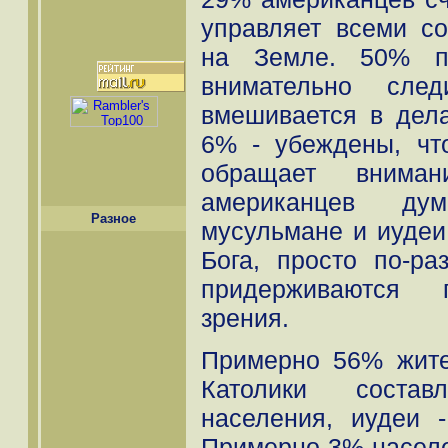
управляет всеми с
на Земле. 50% по
внимательно сл
вмешивается в дел
6% - убеждены, ч
обращает вним
американцев дум
Разное
мусульмане и иудеи 
Бога, просто по-р
придерживаются п
зрения.
Примерно 56% жите
Католики соста
населения, иудеи 
Примерно 3% населе