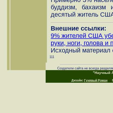
буддизм, бахаизм 
десятый житель США 
Внешние ссылки:
9% жителей США убе
руки, ноги, голова и
Исходный материал 
111
Создатели сайта не всегда разделя
"Научный А
Дизайн:
Гунявый Роман
Пр