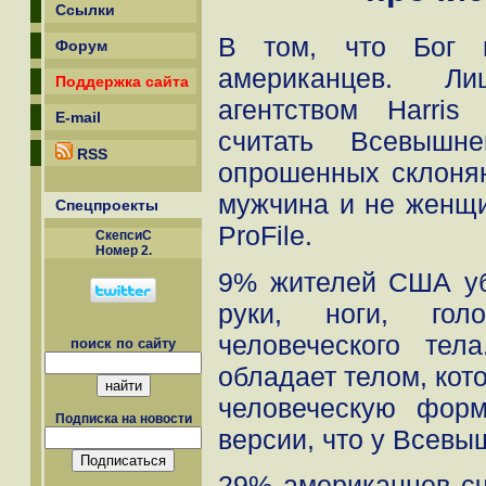
Ссылки
В том, что Бог 
Форум
американцев. 
Поддержка сайта
агентством Harris 
E-mail
считать Всевышн
RSS
опрошенных склоняю
мужчина и не женщи
Спецпроекты
ProFile.
СкепсиС
Номер 2.
9% жителей США уб
руки, ноги, го
человеческого те
поиск по сайту
обладает телом, кот
человеческую фор
Подписка на новости
версии, что у Всевыш
29% американцев сч