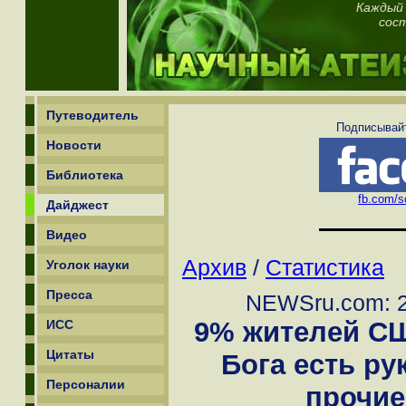
Каждый 
сос
Путеводитель
Подписывайт
Новости
Библиотека
fb.com/sc
Дайджест
Видео
Архив
/
Статистика
Уголок науки
Пресса
NEWSru.com: 2
9% жителей СШ
ИСС
Цитаты
Бога есть рук
Персоналии
прочие