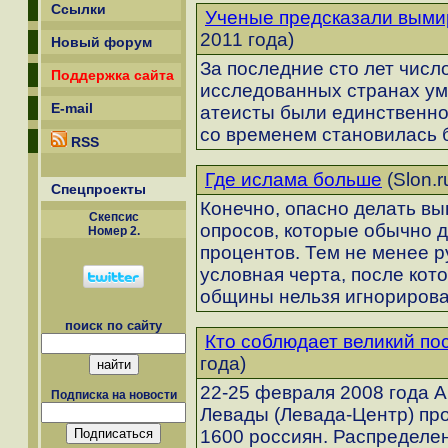
Ссылки
Ученые предсказали выми
2011 года)
Новый форум
За последние сто лет числ
Поддержка сайта
исследованных странах ум
E-mail
атеисты были единственной
со временем становилась 
RSS
Где ислама больше
(Slon.r
Спецпроекты
Конечно, опасно делать в
Скепсиc
опросов, которые обычно д
Номер 2.
процентов. Тем не менее р
условная черта, после ко
общины нельзя игнорирова
поиск по сайту
Кто соблюдает великий по
года)
22-25 февраля 2008 года 
Подписка на новости
Левады (Левада-Центр) пр
1600 россиян. Распределен