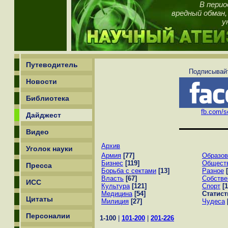
В перио
вредный обман
у
Путеводитель
Подписывайт
Новости
Библиотека
fb.com/sc
Дайджест
Видео
Архив
Уголок науки
Армия
[77]
Образов
Бизнес
[119]
Общест
Пресса
Борьба с сектами
[13]
Разное
Власть
[67]
Собстве
ИСС
Культура
[121]
Спорт
[1
Медицина
[54]
Статист
Цитаты
Милиция
[27]
Чудеса
Персоналии
1-100
|
101-200
|
201-226