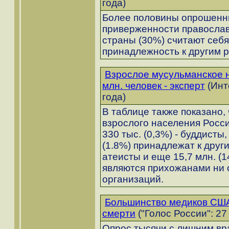
года)
Более половины опрошенны
приверженности православ
страны (30%) считают себя
принадлежность к другим 
Взрослое мусульманское н
млн. человек - эксперт
(Инт
года)
В таблице также показано, 
взрослого населения Росси
330 тыс. (0,3%) - буддисты, 
(1.8%) принадлежат к други
атеисты и еще 15,7 млн. (
являются прихожанами ни 
организаций.
Большинство медиков США 
смерти
("Голос России": 27
Опрос тысячи с лишним вр