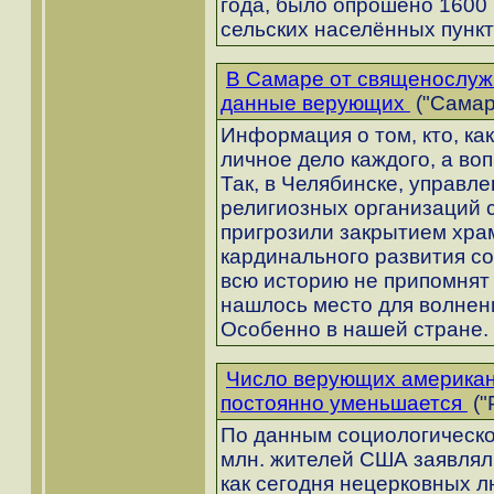
года, было опрошено 1600 
сельских населённых пункт
В Самаре от священослуж
данные верующих
("Самара
Информация о том, кто, как
личное дело каждого, а во
Так, в Челябинске, управл
религиозных организаций с
пригрозили закрытием хра
кардинального развития соб
всю историю не припомнят
нашлось место для волнени
Особенно в нашей стране.
Число верующих американ
постоянно уменьшается
("
По данным социологическог
млн. жителей США заявляли,
как сегодня нецерковных 