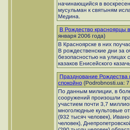
начинающийся в воскресен
мусульман к святыням исла
Медина.
В Рождество красноярцы в
января 2006 года)
В Красноярске в них поуча
В рождественские дни за 
безопасностью на улицах 
казаков Енисейского казачь
Празднование Рождества 
спокойно
(Podrobnosti.ua: 
По данным милиции, в бол
сооружений произошли пр
участием почти 3,7 миллио
многолюдные культовые от
(932 тысяч человек), Иван
человек), Днепропетровской
(290 тысяч человек) област