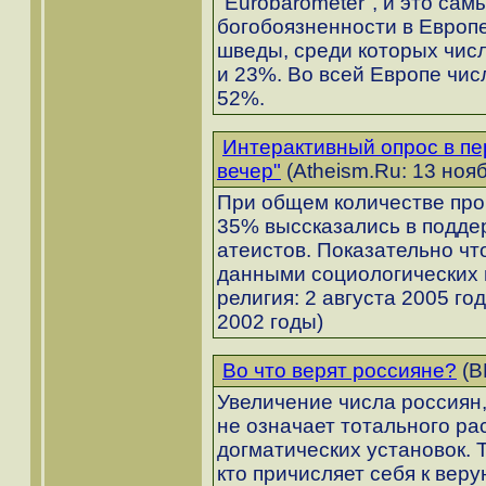
"Eurobarometer", и это сам
богобоязненности в Европе
шведы, среди которых чис
и 23%. Во всей Европе чис
52%.
Интерактивный опрос в п
вечер"
(Atheism.Ru: 13 ноя
При общем количестве про
35% выссказались в подде
атеистов. Показательно что
данными социологических 
религия: 2 августа 2005 го
2002 годы)
Во что верят россияне?
(В
Увеличение числа россиян,
не означает тотального ра
догматических установок. Т
кто причисляет себя к вер