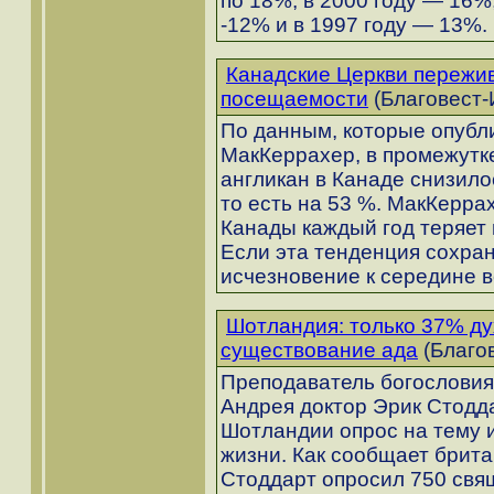
по 18%, в 2000 году — 16%,
-12% и в 1997 году — 13%.
Канадские Церкви пережи
посещаемости
(Благовест-
По данным, которые опубл
МакКеррахер, в промежутке
англикан в Канаде снизилос
то есть на 53 %. МакКерра
Канады каждый год теряет 
Если эта тенденция сохра
исчезновение к середине в
Шотландия: только 37% ду
существование ада
(Благов
Преподаватель богословия
Андрея доктор Эрик Стодд
Шотландии опрос на тему 
жизни. Как сообщает брита
Стоддарт опросил 750 свя