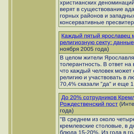
христианских деноминаций.
верят в существование ад
горных районов и западных
консервативные пресвитер
Каждый пятый ярославец м
религиозную секту: данны
ноября 2005 года)
В целом жители Ярославля
толерантность. В ответ на
что каждый человек может
религию и участвовать в л
70,4% сказали "да" и еще 15
До 20% сотрудников Кремл
Рождественский пост
(Инте
года)
"В среднем из около четы
кремлевские столовые, в д
блюда 15-20%. Из года в г