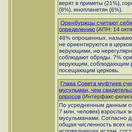
верят в приметы (21%), гор
(8%), инопланетян (6%).
Оренбуржцы считают себя
определению
(АПН: 14 октя
48% опрошенных, называю
не ориентируются в церко
верующими, но нерегулярн
соблюдают обряды. 7% оре
верующим, соблюдающим р
посещающим церковь.
Глава Совета муфтиев счи
мусульман, чем свидетель
опросов
(Интерфакс-религия
По усредненным данным оп
7 млн. человек) взрослых 
мусульманами. Согласно д
общая численность всех н
исповедующих ислам, соста