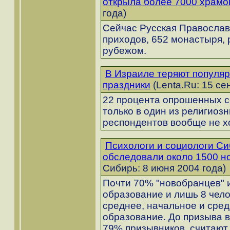
открыла более 7000 храмо
года)
Сейчас Русская Православ
приходов, 652 монастыря, 
рубежом.
В Израиле теряют популяр
праздники
(Lenta.Ru: 15 се
22 процента опрошенных с
только в один из религиозн
респондентов вообще не х
Психологи и социологи Си
обследовали около 1500 н
Сибирь: 8 июня 2004 года)
Почти 70% "новобранцев"
образование и лишь 8 чел
среднее, начальное и сре
образование. До призыва 
79% призывников, считают