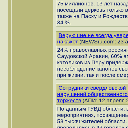
75 миллионов. 13 лет наз
посещали церковь только в
также на Пасху и Рождеств
34 %.
Верующие не всегда увере
накажет
(NEWSru.com: 23 а
24% православных россиян
Саудовской Аравии, 60% а
католиков из Перу придерж
несоблюдение канонов свое
при жизни, так и после сме
Сотрудники свердловской
нарушений общественного 
торжеств
(АПИ: 12 апреля 
По данным ГУВД области, 
мероприятиях, посвященны
53 тысяч жителей области
проводились в 43 городах 