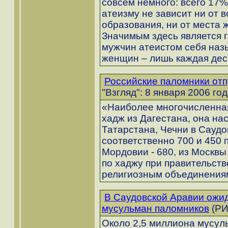
совсем немного: всего 17%
атеизму не зависит ни от в
образования, ни от места 
Значимым здесь является 
мужчин атеистом себя наз
женщин – лишь каждая дес
Российские паломники отп
"Взгляд": 8 января 2006 год
«Наиболее многочисленна
хадж из Дагестана, она нас
Татарстана, Чечни в Сауд
соответственно 700 и 450 
Мордовии - 680, из Москвы
по хаджу при правительст
религиозным объединения
В Саудовской Аравии ожи
мусульман паломников
(РИ
Около 2,5 миллиона мусуль