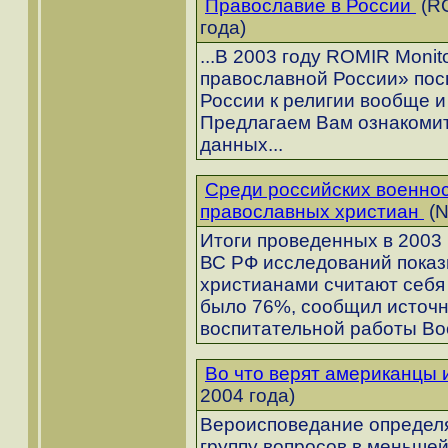
Православие в России
(RO
года)
...В 2003 году ROMIR Moni
православной России» по
России к религии вообще и
Предлагаем Вам ознакомит
данных...
Среди российских военно
православных христиан
(N
Итоги проведенных в 2003
ВС РФ исследований показ
христианами считают себя
было 76%, сообщил источн
воспитательной работы Во
Во что верят американцы 
2004 года)
Вероисповедание определя
группу вопросов в меньшей