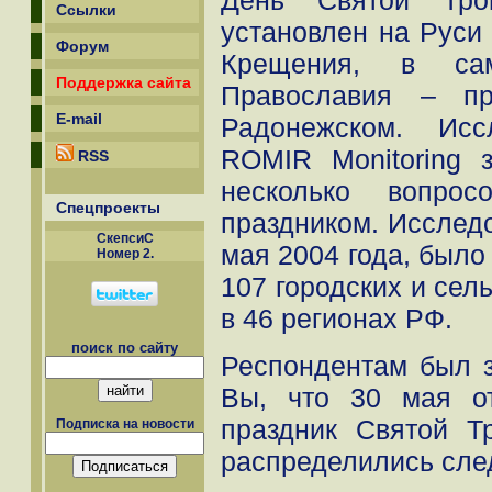
День Святой Тро
Ссылки
установлен на Руси 
Форум
Крещения, в сам
Поддержка сайта
Православия – пр
E-mail
Радонежском. Исс
ROMIR Monitoring 
RSS
несколько вопро
Спецпроекты
праздником. Исслед
СкепсиС
мая 2004 года, было
Номер 2.
107 городских и сел
в 46 регионах РФ.
поиск по сайту
Респондентам был з
Вы, что 30 мая о
праздник Святой Т
Подписка на новости
распределились сл