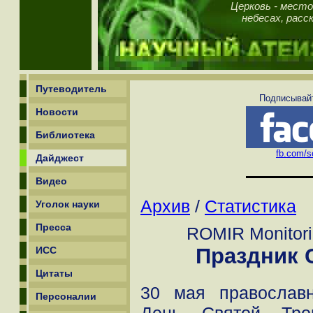
Церковь - место
небесах, рас
Путеводитель
Подписывайт
Новости
Библиотека
fb.com/sc
Дайджест
Видео
Архив
/
Статистика
Уголок науки
Пресса
ROMIR Monitori
Праздник 
ИСС
Цитаты
30 мая православ
Персоналии